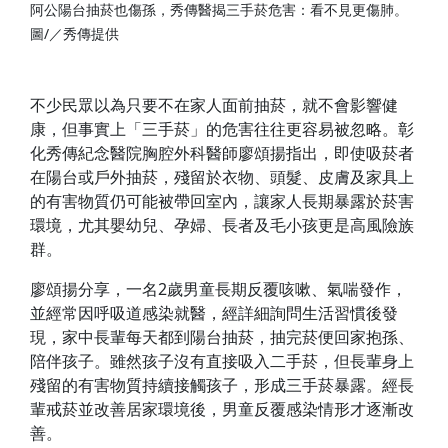
阿公陽台抽菸也傷孫，秀傳醫揭三手菸危害：看不見更傷肺。
圖/／秀傳提供
不少民眾以為只要不在家人面前抽菸，就不會影響健
康，但事實上「三手菸」的危害往往更容易被忽略。彰
化秀傳紀念醫院胸腔外科醫師廖頌揚指出，即使吸菸者
在陽台或戶外抽菸，殘留於衣物、頭髮、皮膚及家具上
的有害物質仍可能被帶回室內，讓家人長期暴露於菸害
環境，尤其嬰幼兒、孕婦、長者及毛小孩更是高風險族
群。
廖頌揚分享，一名2歲男童長期反覆咳嗽、氣喘發作，
並經常因呼吸道感染就醫，經詳細詢問生活習慣後發
現，家中長輩每天都到陽台抽菸，抽完菸便回家抱孫、
陪伴孩子。雖然孩子沒有直接吸入二手菸，但長輩身上
殘留的有害物質持續接觸孩子，形成三手菸暴露。經長
輩戒菸並改善居家環境後，男童反覆感染情形才逐漸改
善。