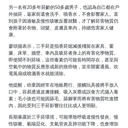
另一名有20多年菸齡的50多歲男子，也認為自己都在戶
外抽菸，返家前還會洗手、噴香水，不會影響家人。直
到孩子因過敏及慢性咳嗽反覆就醫，才了解菸害物質仍
會附著於衣物、頭髮、皮膚及車內，持續危害家人健
康。
廖頌揚表示，三手菸是指香菸熄滅後殘留在家具、窗
簾、床單、牆壁、車內及吸菸者身上的有害化學物質。
即使聞不到菸味，這些毒素仍可能長時間存在，甚至與
空氣中的物質反應形成新的致癌物，並非開窗通風、吹
電風扇或噴灑香水就能清除。
他提醒，幼童因經常在地板爬行、接觸玩具後將手放入
口中，容易透過皮膚接觸、吸入灰塵或誤食方式攝入毒
素；毛小孩也可能因舔毛、舔腳掌而將有害物質吃進體
內，因此受到三手菸影響往往比成人更明顯。
長期暴露於三手菸環境，可能導致呼吸道慢性發炎、慢
性咳嗽、氣喘惡化、支氣管炎及肺功能下降，也會增加