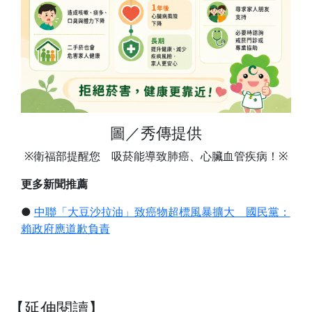
圖／秀傳提供
※衛福部提醒您 吸菸能導致肺癌、心臟血管疾病！※
更多新聞推薦
●
中聯「大豆沙拉油」致癌物超標風暴擴大 國民黨：
賴政府應道歉負責
【延伸閱讀】