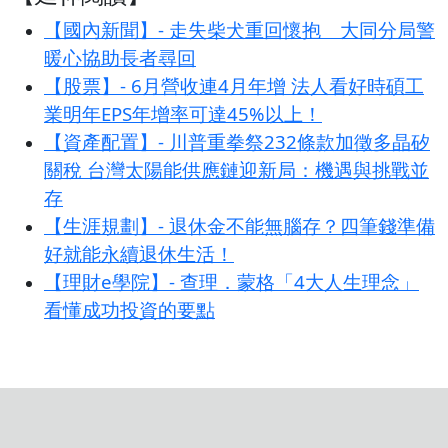
【國內新聞】- 走失柴犬重回懷抱 大同分局警
暖心協助長者尋回
【股票】- 6月營收連4月年增 法人看好時碩工
業明年EPS年增率可達45%以上！
【資產配置】- 川普重拳祭232條款加徵多晶矽
關稅 台灣太陽能供應鏈迎新局：機遇與挑戰並
存
【生涯規劃】- 退休金不能無腦存？四筆錢準備
好就能永續退休生活！
【理財e學院】- 查理．蒙格「4大人生理念」
看懂成功投資的要點