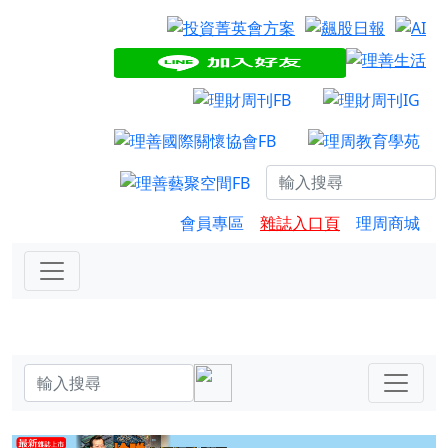
會員專區
雜誌入口頁
理周商城