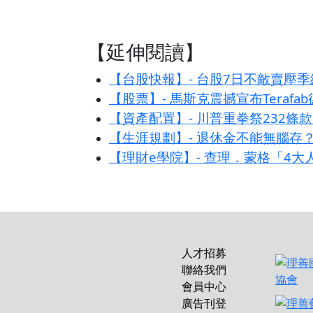
【延伸閱讀】
【台股快報】- 台股7日不敵賣壓季
【股票】- 馬斯克震撼宣布Tera
【資產配置】- 川普重拳祭232
【生涯規劃】- 退休金不能無腦存
【理財e學院】- 查理．蒙格「4
人才招募
聯絡我們
會員中心
廣告刊登