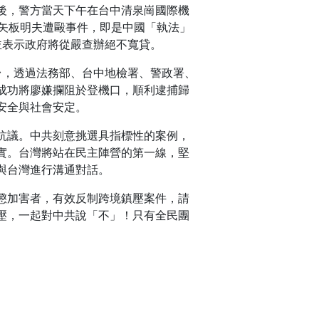
後，警方當天下午在台中清泉崗國際機
矢板明夫遭毆事件，即是中國「執法」
並表示政府將從嚴查辦絕不寬貸。
台，透過法務部、台中地檢署、警政署、
成功將廖嫌攔阻於登機口，順利逮捕歸
安全與社會安定。
抗議。中共刻意挑選具指標性的案例，
實。台灣將站在民主陣營的第一線，堅
與台灣進行溝通對話。
懲加害者，有效反制跨境鎮壓案件，請
壓，一起對中共說「不」！只有全民團