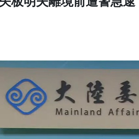
矢板明夫離境前遭警急逮