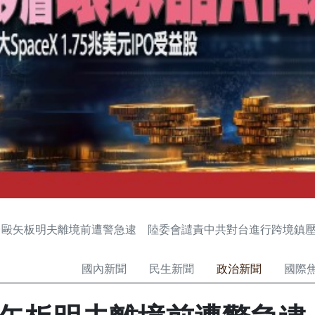
台毆矢板明夫離境前遭警急逮 陸委會譴責中共對台進行跨境鎮
國內新聞
民生新聞
政治新聞
國際