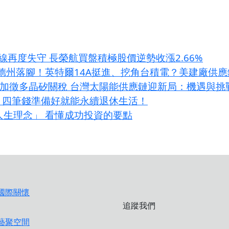
線再度失守 長榮航買盤積極股價逆勢收漲2.66%
fab德州落腳！英特爾14A挺進、挖角台積電？美建廠供
條款加徵多晶矽關稅 台灣太陽能供應鏈迎新局：機遇與挑
？四筆錢準備好就能永續退休生活！
大人生理念」 看懂成功投資的要點
追蹤我們