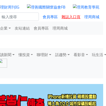
會員專區
雜誌入口頁
理周商城
企業
友站連結
會員專區
理周商城
讀新聞
懂投資
聊理財
話趨勢
看影音
玩生活