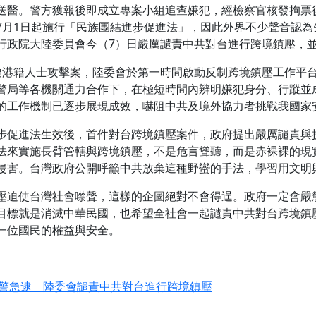
送醫。警方獲報後即成立專案小組追查嫌犯，經檢察官核發拘票
7月1日起施行「民族團結進步促進法」，因此外界不少聲音認為
行政院大陸委員會今（7）日嚴厲譴責中共對台進行跨境鎮壓，
遭港籍人士攻擊案，陸委會於第一時間啟動反制跨境鎮壓工作平
警局等各機關通力合作下，在極短時間內辨明嫌犯身分、行蹤並
的工作機制已逐步展現成效，嚇阻中共及境外協力者挑戰我國家
步促進法生效後，首件對台跨境鎮壓案件，政府提出嚴厲譴責與
法來實施長臂管轄與跨境鎮壓，不是危言聳聽，而是赤裸裸的現
侵害。台灣政府公開呼籲中共放棄這種野蠻的手法，學習用文明
壓迫使台灣社會噤聲，這樣的企圖絕對不會得逞。政府一定會嚴
目標就是消滅中華民國，也希望全社會一起譴責中共對台跨境鎮
一位國民的權益與安全。
警急逮 陸委會譴責中共對台進行跨境鎮壓