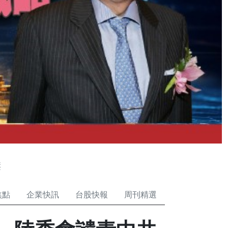
壓
焦點
企業快訊
台股快報
周刊精選