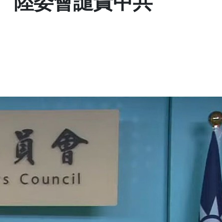
 陸委會譴責中共