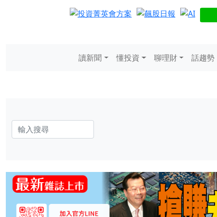
讀新聞
懂投資
聊理財
話趨勢