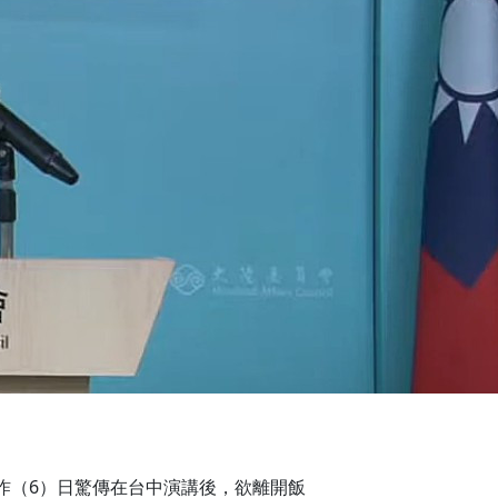
昨（6）日驚傳在台中演講後，欲離開飯