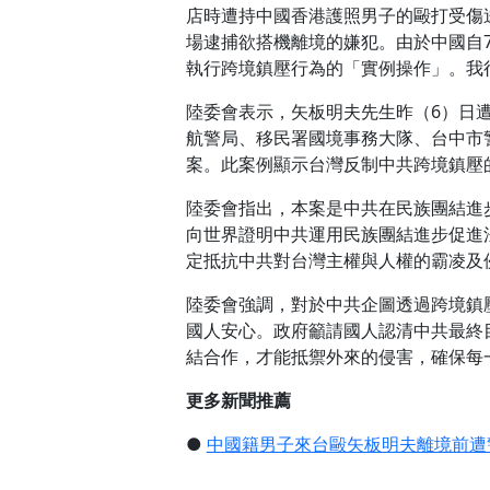
店時遭持中國香港護照男子的毆打受傷
場逮捕欲搭機離境的嫌犯。由於中國自
執行跨境鎮壓行為的「實例操作」。我
陸委會表示，矢板明夫先生昨（6）日
航警局、移民署國境事務大隊、台中市
案。此案例顯示台灣反制中共跨境鎮壓
陸委會指出，本案是中共在民族團結進
向世界證明中共運用民族團結進步促進
定抵抗中共對台灣主權與人權的霸凌及
陸委會強調，對於中共企圖透過跨境鎮
國人安心。政府籲請國人認清中共最終
結合作，才能抵禦外來的侵害，確保每
更多新聞推薦
●
中國籍男子來台毆矢板明夫離境前遭