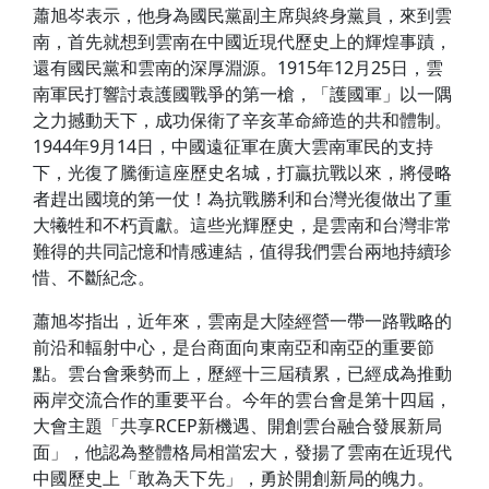
蕭旭岑表示，他身為國民黨副主席與終身黨員，來到雲
南，首先就想到雲南在中國近現代歷史上的輝煌事蹟，
還有國民黨和雲南的深厚淵源。1915年12月25日，雲
南軍民打響討袁護國戰爭的第一槍，「護國軍」以一隅
之力撼動天下，成功保衛了辛亥革命締造的共和體制。
1944年9月14日，中國遠征軍在廣大雲南軍民的支持
下，光復了騰衝這座歷史名城，打贏抗戰以來，將侵略
者趕出國境的第一仗！為抗戰勝利和台灣光復做出了重
大犧牲和不朽貢獻。這些光輝歷史，是雲南和台灣非常
難得的共同記憶和情感連結，值得我們雲台兩地持續珍
惜、不斷紀念。
蕭旭岑指出，近年來，雲南是大陸經營一帶一路戰略的
前沿和輻射中心，是台商面向東南亞和南亞的重要節
點。雲台會乘勢而上，歷經十三屆積累，已經成為推動
兩岸交流合作的重要平台。今年的雲台會是第十四屆，
大會主題「共享RCEP新機遇、開創雲台融合發展新局
面」，他認為整體格局相當宏大，發揚了雲南在近現代
中國歷史上「敢為天下先」，勇於開創新局的魄力。