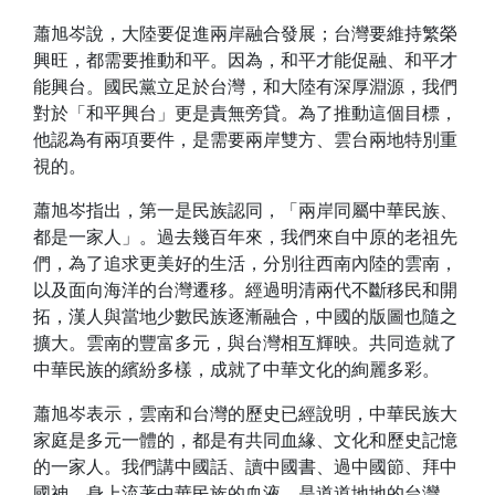
蕭旭岑說，大陸要促進兩岸融合發展；台灣要維持繁榮
興旺，都需要推動和平。因為，和平才能促融、和平才
能興台。國民黨立足於台灣，和大陸有深厚淵源，我們
對於「和平興台」更是責無旁貸。為了推動這個目標，
他認為有兩項要件，是需要兩岸雙方、雲台兩地特別重
視的。
蕭旭岑指出，第一是民族認同，「兩岸同屬中華民族、
都是一家人」。過去幾百年來，我們來自中原的老祖先
們，為了追求更美好的生活，分別往西南內陸的雲南，
以及面向海洋的台灣遷移。經過明清兩代不斷移民和開
拓，漢人與當地少數民族逐漸融合，中國的版圖也隨之
擴大。雲南的豐富多元，與台灣相互輝映。共同造就了
中華民族的繽紛多樣，成就了中華文化的絢麗多彩。
蕭旭岑表示，雲南和台灣的歷史已經說明，中華民族大
家庭是多元一體的，都是有共同血緣、文化和歷史記憶
的一家人。我們講中國話、讀中國書、過中國節、拜中
國神，身上流著中華民族的血液，是道道地地的台灣