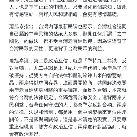
人，也是堂堂正正的中國人。只要強化這個認知，彼此
有情感連結，兩岸人民和諧相處，會更有感情基礎。
蕭旭岑指出，台灣內部最新民調也顯示，台灣社會認同
自己屬於中華民族的佔絕大多數，顯見任何所謂「去中
國化」的做法，都不受台灣老百姓歡迎，因為這違背了
台灣民眾的天性，更違背了台灣民眾的利益。
蕭旭岑說，第二是政治互信，就是「堅持九二共識、反
對台獨」。九二共識是上世紀九十年代初，兩岸為了打
破僵持，從雙方各自的法律和體制淬鍊出來的智慧結
晶，兩岸得以求同存異，進而展開協商，共同解決攸關
兩岸老百姓切身相關的重要議題。而反對台獨，本來就
符合台灣的法律規定，台獨危害台海安全，違背兩岸人
民利益，台灣任何守法的人，都會堅定反對台獨。兩岸
的法律、法規和體制，都是用一個中國架構來定位兩岸
關係，不是國與國關係，這是非常清楚的現實。只要尊
重這個現實，雙方有政治互信，兩岸進行對話協商，就
會有政治基礎。