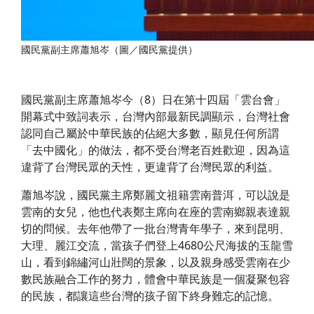
國民黨副主席蕭旭岑（圖／國民黨提供）
國民黨副主席蕭旭岑今（8）日在第十四屆「雲台會」
開幕式中致詞表示，台灣內部最新民調顯示，台灣社會
認同自己屬於中華民族的佔絕大多數，顯見任何所謂
「去中國化」的做法，都不受台灣老百姓歡迎，因為這
違背了台灣民眾的天性，更違背了台灣民眾的利益。
蕭旭岑說，國民黨主席鄭麗文祖籍雲南普洱，可以說是
雲南的女兒，他也代表鄭主席向在座的雲南鄉親表達親
切的問候。去年他帶了一批台灣青年學子，來到昆明、
大理、麗江交流，當孩子們登上4680公尺海拔的玉龍雪
山，看到錦繡河山壯闊的景象，以及親身感受雲南在少
數民族融合工作的努力，體會中華民族是一個凝聚包容
的民族，都讓這些台灣的孩子留下終身難忘的記憶。