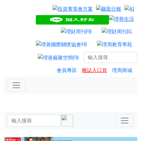
會員專區
雜誌入口頁
理周商城