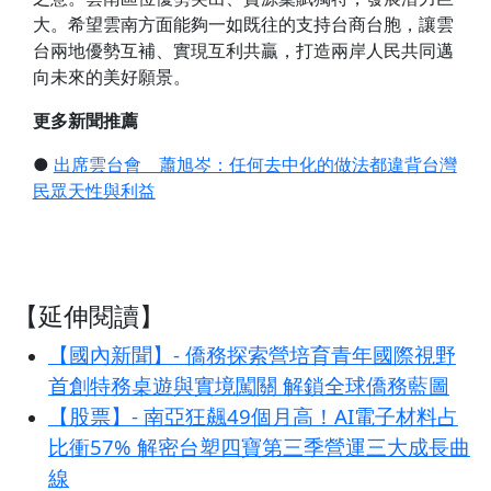
大。希望雲南方面能夠一如既往的支持台商台胞，讓雲
台兩地優勢互補、實現互利共贏，打造兩岸人民共同邁
向未來的美好願景。
更多新聞推薦
●
出席雲台會 蕭旭岑：任何去中化的做法都違背台灣
民眾天性與利益
【延伸閱讀】
【國內新聞】- 僑務探索營培育青年國際視野
首創特務桌遊與實境闖關 解鎖全球僑務藍圖
【股票】- 南亞狂飆49個月高！AI電子材料占
比衝57% 解密台塑四寶第三季營運三大成長曲
線