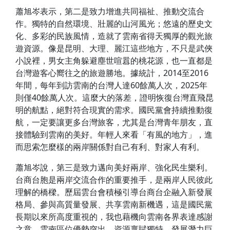
蕭旭岑表示，第二是致力增進共同福祉、推動交流合
作。獨特的自然環境、壯麗的山河風光；悠遠的歷史文
化、多彩的民族風情，造就了雲南省得天獨厚的觀光旅
遊資源。像是昆明、大理、麗江這些地方，不只是武俠
小說裡，男女主角躲避塵世喧囂的桃花源，也一直都是
台灣遊客心嚮往之的旅遊勝地。據統計，2014至2016
年間，每年到訪雲南的台灣人達60餘萬人次，2025年
則僅40餘萬人次。這麼大的落差，證明恢復台灣直飛昆
明的航點，絕對符合現實的需求。國民黨會持續推動復
航，一定要讓更多台灣旅客，尤其是台灣青年朋友，直
接體驗到雲南的美好。年輕人來看「有風的地方」，進
而思索怎麼樣的兩岸關係對自己有利、對家人有利。
蕭旭岑說，第三是致力邁向美好兩岸、強化民生樂利。
台商台胞是兩岸交流合作的重要推手，是兩岸人民彼此
理解的橋樑。歷屆雲台會積極引導台商台企融入新發展
格局、參與高質量發展、共享雲南新機遇，這是國民黨
長期以來所高度重視的，我也藉機向雲南各界表達感謝
之意。雲南區位優勢突出、資源稟賦獨特，發展潛力巨