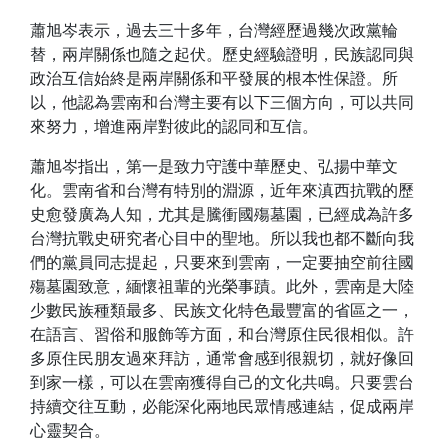
蕭旭岑表示，過去三十多年，台灣經歷過幾次政黨輪
替，兩岸關係也隨之起伏。歷史經驗證明，民族認同與
政治互信始終是兩岸關係和平發展的根本性保證。所
以，他認為雲南和台灣主要有以下三個方向，可以共同
來努力，增進兩岸對彼此的認同和互信。
蕭旭岑指出，第一是致力守護中華歷史、弘揚中華文
化。雲南省和台灣有特別的淵源，近年來滇西抗戰的歷
史愈發廣為人知，尤其是騰衝國殤墓園，已經成為許多
台灣抗戰史研究者心目中的聖地。所以我也都不斷向我
們的黨員同志提起，只要來到雲南，一定要抽空前往國
殤墓園致意，緬懷祖輩的光榮事蹟。此外，雲南是大陸
少數民族種類最多、民族文化特色最豐富的省區之一，
在語言、習俗和服飾等方面，和台灣原住民很相似。許
多原住民朋友過來拜訪，通常會感到很親切，就好像回
到家一樣，可以在雲南獲得自己的文化共鳴。只要雲台
持續交往互動，必能深化兩地民眾情感連結，促成兩岸
心靈契合。