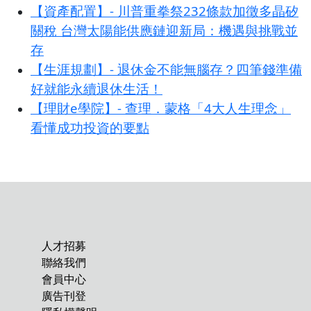
【資產配置】- 川普重拳祭232條款加徵多晶矽
關稅 台灣太陽能供應鏈迎新局：機遇與挑戰並
存
【生涯規劃】- 退休金不能無腦存？四筆錢準備
好就能永續退休生活！
【理財e學院】- 查理．蒙格「4大人生理念」
看懂成功投資的要點
人才招募
聯絡我們
會員中心
廣告刊登