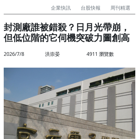
企業快訊
台股快報
周刊精選
封測廠誰被錯殺？日月光帶崩，
但低位階的它伺機突破力圖創高
2026/7/8
洪崇晏
4911 瀏覽數