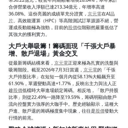
幣36.22億元，較去年同期顯著增長28.64%；本年累計
合併營業收入淨額已達213.34億元，年增率高達
36.08%。這份亮麗的成績單充分證實，
京元電
在AI
晶
片
、高效能運算（HPC）等高階測試訂單源源不絕，營
運成長動能極為強勁，目前的
股價
位階顯然嚴重低估了
其強大的獲利實力。
大戶大舉吸籌！籌碼面現「千張大戶暴
增、散戶退場」黃金交叉
從最新籌碼結構來看，
京元電
正迎來極為扎實的洗盤與
吸籌階段。截至2026年7月3日當週，
京元電
的「千張
大戶持股比率」在短短一個月內從58.13%大幅飆升至
61.90%，單週變動高達+1.77%，反映出主力與法人正
趁
股價
低檔時大舉進場鎖定籌碼。相反地，「散戶持股
比率」則從22.49%一路降至19.59%，籌碼明顯由散戶
流向控盤實力強厚的大咖手中。歷史經驗顯示，這種大
戶進、散戶退的籌碼極度集中現象，往往是
股價
發動大
行情的前兆。