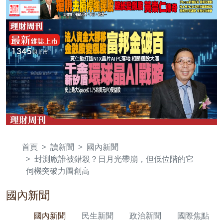
首頁
讀新聞
國內新聞
封測廠誰被錯殺？日月光帶崩，但低位階的它
伺機突破力圖創高
國內新聞
國內新聞
民生新聞
政治新聞
國際焦點