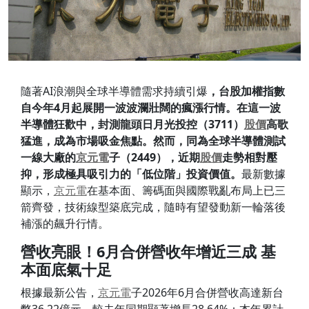
隨著AI浪潮與全球半導體需求持續引爆
，台股加權指數
自今年4月起展開一波波瀾壯闊的瘋漲行情。在這一波
半導體狂歡中，封測龍頭日月光投控（3711）
股價
高歌
猛進，成為市場吸金焦點。然而，同為全球半導體測試
一線大廠的
京元電
子（2449），近期
股價
走勢相對壓
抑，形成極具吸引力的「低位階」投資價值。
最新數據
顯示，
京元電
在基本面、籌碼面與國際戰亂布局上已三
箭齊發，技術線型築底完成，隨時有望發動新一輪落後
補漲的飆升行情。
營收亮眼！6月合併營收年增近三成 基
本面底氣十足
根據最新公告，
京元電
子2026年6月合併營收高達新台