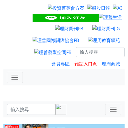
會員專區
雜誌入口頁
理周商城