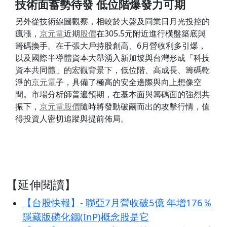
技術面蓄勢待發 低位階爆發力可期
另外從技術線圖觀察，相較於大盤及同業日月光投控的
瘋漲，
京元電
近期
股價
在305.5元附近進行橫盤築底與
籌碼換手。在千張大戶持股創高、6月營收利多引爆，
以及國際半導體資本大舉湧入新加坡與台灣形成「科技
資本共同體」的宏觀背景下，低位階、高成長、籌碼乾
淨的
京元電
子，具備了極高的安全邊際與向上想像空
間。市場分析師普遍預期，在基本面與籌碼面的強烈共
振下，
京元電
股價
隨時將發動破繭而出的攻擊行情，值
得投資人密切追蹤與提前佈局。
【延伸閱讀】
【台股快報】- 聯亞7月營收破5億 年增176％
隱藏版磷化銦(InP)概念股是它