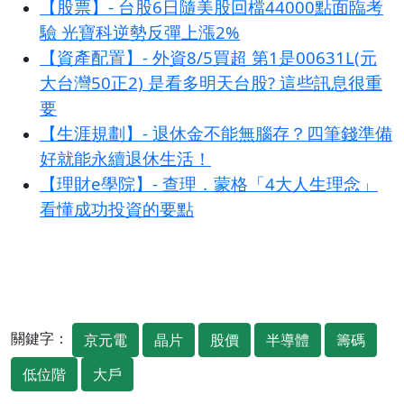
【股票】- 台股6日隨美股回檔44000點面臨考
驗 光寶科逆勢反彈上漲2%
【資產配置】- 外資8/5買超 第1是00631L(元
大台灣50正2) 是看多明天台股? 這些訊息很重
要
【生涯規劃】- 退休金不能無腦存？四筆錢準備
好就能永續退休生活！
【理財e學院】- 查理．蒙格「4大人生理念」
看懂成功投資的要點
關鍵字：
京元電
晶片
股價
半導體
籌碼
低位階
大戶