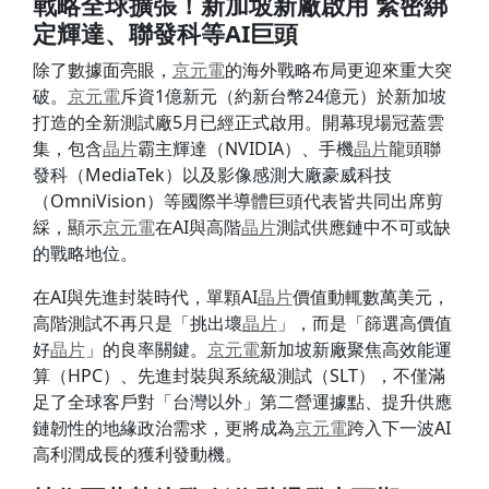
戰略全球擴張！新加坡新廠啟用 緊密綁
定輝達、聯發科等AI巨頭
除了數據面亮眼，
京元電
的海外戰略布局更迎來重大突
破。
京元電
斥資1億新元（約新台幣24億元）於新加坡
打造的全新測試廠5月已經正式啟用。開幕現場冠蓋雲
集，包含
晶片
霸主輝達（NVIDIA）、手機
晶片
龍頭聯
發科（MediaTek）以及影像感測大廠豪威科技
（OmniVision）等國際半導體巨頭代表皆共同出席剪
綵，顯示
京元電
在AI與高階
晶片
測試供應鏈中不可或缺
的戰略地位。
在AI與先進封裝時代，單顆AI
晶片
價值動輒數萬美元，
高階測試不再只是「挑出壞
晶片
」，而是「篩選高價值
好
晶片
」的良率關鍵。
京元電
新加坡新廠聚焦高效能運
算（HPC）、先進封裝與系統級測試（SLT），不僅滿
足了全球客戶對「台灣以外」第二營運據點、提升供應
鏈韌性的地緣政治需求，更將成為
京元電
跨入下一波AI
高利潤成長的獲利發動機。