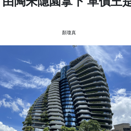
由陶朱隱園拿下 單價王是One 
顏瓊真