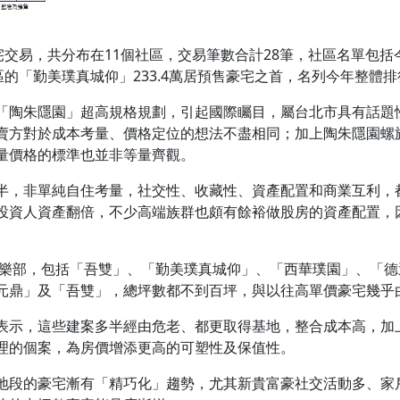
易，共分布在11個社區，交易筆數合計28筆，社區名單包括今年單價王
區的「勤美璞真城仰」233.4萬居預售豪宅之首，名列今年整體
「陶朱隱園」超高規格規劃，引起國際矚目，屬台北市具有話題
賣方對於成本考量、價格定位的想法不盡相同；加上陶朱隱園螺
量價格的標準也並非等量齊觀。
半，非單純自住考量，社交性、收藏性、資產配置和商業互利，都
投資人資產翻倍，不少高端族群也頗有餘裕做股房的資產配置，
萬俱樂部，包括「吾雙」、「勤美璞真城仰」、「西華璞園」、「
元鼎」及「吾雙」，總坪數都不到百坪，與以往高單價豪宅幾乎
表示，這些建案多半經由危老、都更取得基地，整合成本高，加
理的個案，為房價增添更高的可塑性及保值性。
地段的豪宅漸有「精巧化」趨勢，尤其新貴富豪社交活動多、家