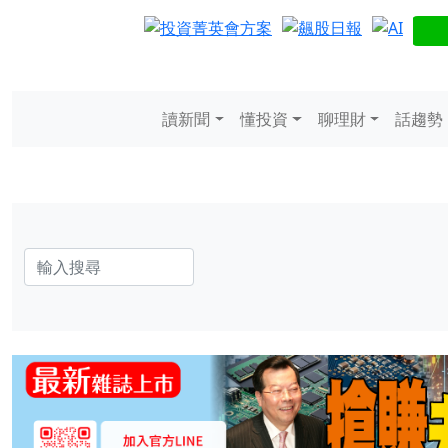
讀新聞
懂投資
聊理財
話趨勢