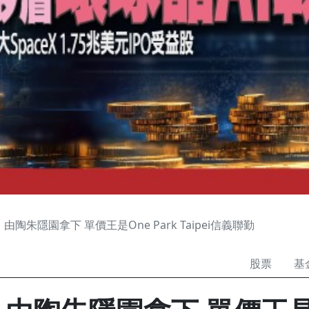
由陶朱隱園拿下 單價王是One Park Taipei信義聯勤
股票
基