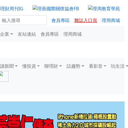
會員專區
雜誌入口頁
理周商城
企業
友站連結
會員專區
理周商城
讀新聞
懂投資
聊理財
話趨勢
看影音
玩生活