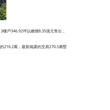
346.92坪以總價8.35億元售出，
16.2萬，最新揭露的交易270.5萬暫