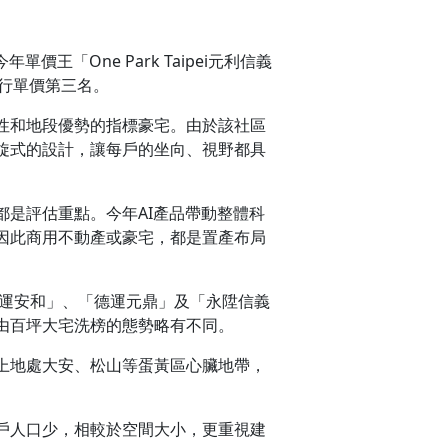
「One Park Taipei元利信義
排行單價第三名。
性和地段優勢的指標豪宅。由於該社區
旋式的設計，讓每戶的坐向、視野都具
是評估重點。今年AI產品帶動整體科
因此商用不動產或豪宅，都是置產布局
德運安和」、「德運元鼎」及「永陞信義
由百坪大宅洗榜的態勢略有不同。
上地處大安、松山等蛋黃區心臟地帶，
戶人口少，相較於空間大小，更重視建