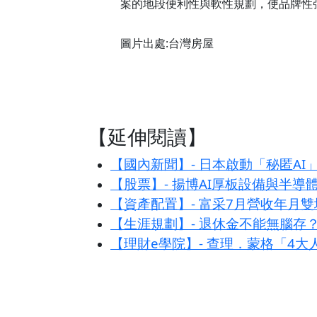
案的地段便利性與軟性規劃，使品牌性
圖片出處:台灣房屋
【延伸閱讀】
【國內新聞】- 日本啟動「秘匿AI
【股票】- 揚博AI厚板設備與半導
【資產配置】- 富采7月營收年月雙
【生涯規劃】- 退休金不能無腦存
【理財e學院】- 查理．蒙格「4