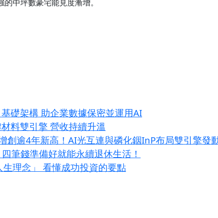
強的中坪數豪宅能見度漸增。
」基礎架構 助企業數據保密並運用AI
體材料雙引擎 營收持續升溫
增創逾4年新高！AI光互連與磷化銦InP布局雙引擎發
？四筆錢準備好就能永續退休生活！
大人生理念」 看懂成功投資的要點