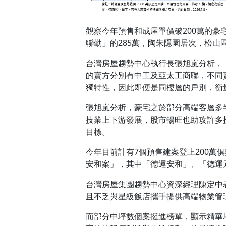
觀察今年預售和成屋單價破200萬的豪宅交
聯勤」的285萬，陶朱隱園居次，松山
台灣房屋趨勢中心執行長張旭嵐分析，
的賣方分別有中工及亞太工商聯，不同
獨特性，因此即便是同樓層的戶別，衡
張旭嵐分析，豪宅之於部分高端客層多
技業上下游發展，股市暢旺也助攻許多
目標。
今年目前計有7個預售建案登上200
安和案」，其中「德運安和」、「德運
台灣房屋集團趨勢中心資深經理陳定中
且不乏與星級飯店攜手提供高端物業管
而部分中坪數個案挺進榜單，顯示精華