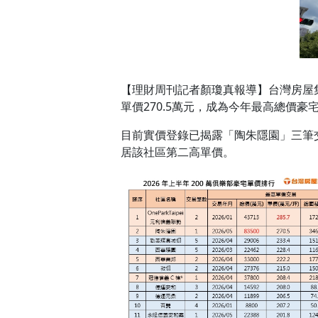
【理財周刊記者顏瓊真報導】台灣房屋集團
單價270.5萬元，成為今年最高總價豪
目前實價登錄已揭露「陶朱隱園」三筆交易
居該社區第二高單價。