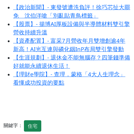
【政治新聞】- 東發號遭洗負評！徐巧芯扯大罷
免 沈伯洋嗆「別亂貼青鳥標籤」
【股票】- 揚博AI厚板設備與半導體材料雙引擎
營收持續升溫
【資產配置】- 富采7月營收年月雙增創逾4年
新高！AI光互連與磷化銦InP布局雙引擎發動
【生涯規劃】- 退休金不能無腦存？四筆錢準備
好就能永續退休生活！
【理財e學院】- 查理．蒙格「4大人生理念」
看懂成功投資的要點
關鍵字：
住宅