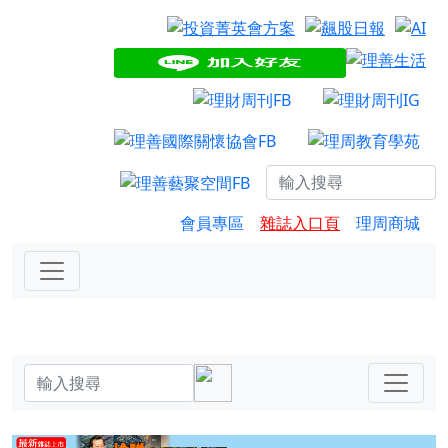
會員專區
雜誌入口頁
理周商城