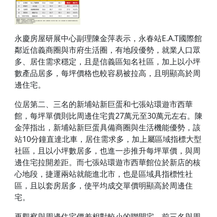
永慶房屋研展中心副理陳金萍表示，永春站E.A.T國際館
鄰近信義商圈與市府生活圈，有地段優勢，就業人口眾
多、居住需求穩定，且是信義區知名社區，加上以小坪
數產品居多，每坪價格也較容易被拉高，且明顯高於周
邊住宅。
位居第二、三名的新埔站新巨蛋和七張站環遊市西華
館，每坪單價則比周邊住宅貴27萬元至30萬元左右。陳
金萍指出，新埔站新巨蛋具備商圈與生活機能優勢，該
站10分鐘直達北車，居住需求多，加上屬區域指標大型
社區，且以小坪數居多，也進一步推升每坪單價，與周
邊住宅拉開差距。而七張站環遊市西華館位於新店的核
心地段，捷運兩站就能進北市，也是區域具指標性社
區，且以套房居多，使平均成交單價明顯高於周邊住
宅。
再觀察與周邊住宅價差相對較小的聯開宅，前三名與周