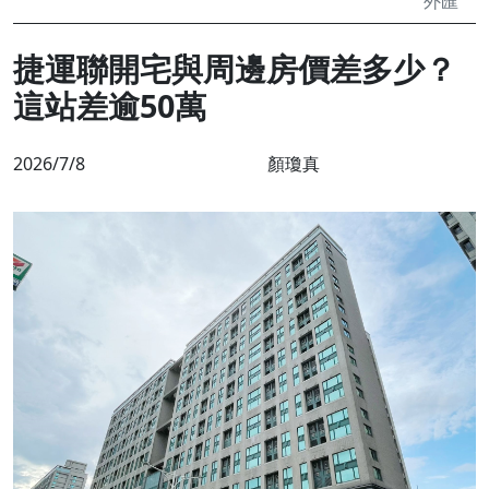
外匯
捷運聯開宅與周邊房價差多少？
這站差逾50萬
2026/7/8
顏瓊真