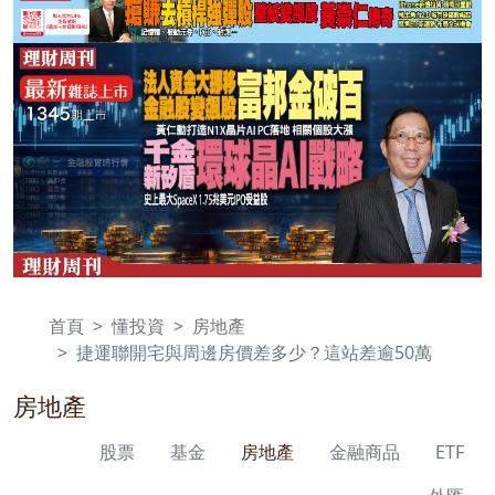
首頁
懂投資
房地產
捷運聯開宅與周邊房價差多少？這站差逾50萬
房地產
股票
基金
房地產
金融商品
ETF