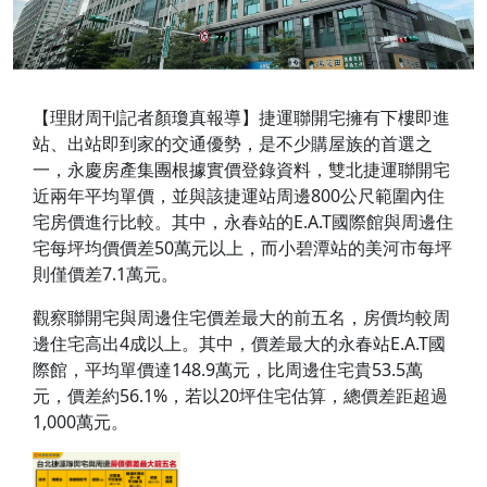
【理財周刊記者顏瓊真報導】捷運聯開宅擁有下樓即進
站、出站即到家的交通優勢，是不少購屋族的首選之
一，永慶房產集團根據實價登錄資料，雙北捷運聯開宅
近兩年平均單價，並與該捷運站周邊800公尺範圍內住
宅房價進行比較。其中，永春站的E.A.T國際館與周邊住
宅每坪均價價差50萬元以上，而小碧潭站的美河市每坪
則僅價差7.1萬元。
觀察聯開宅與周邊住宅價差最大的前五名，房價均較周
邊住宅高出4成以上。其中，價差最大的永春站E.A.T國
際館，平均單價達148.9萬元，比周邊住宅貴53.5萬
元，價差約56.1%，若以20坪住宅估算，總價差距超過
1,000萬元。