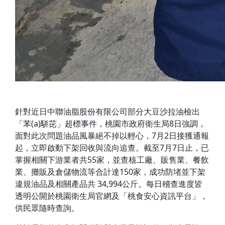
針對近日中聯油脂股份有限公司部分大豆沙拉油檢出
「苯(a)駢芘」超標事件，桃園市政府衛生局8日強調，
面對此次問題油品風暴絕不掉以輕心，7月2日接獲通報
起，立即啟動下架回收與流向追查。截至7月7日止，已
掌握相關下游業者共55家，並查核工廠、販售業、餐飲
業、攤販及倉儲物流等合計達150家，成功防堵並下架
違規油品及相關產品共 34,994公斤。每日稽查進度皆
透明公開於桃園衛生局官網及「桃食安心資訊平台」，
供民眾隨時查詢。