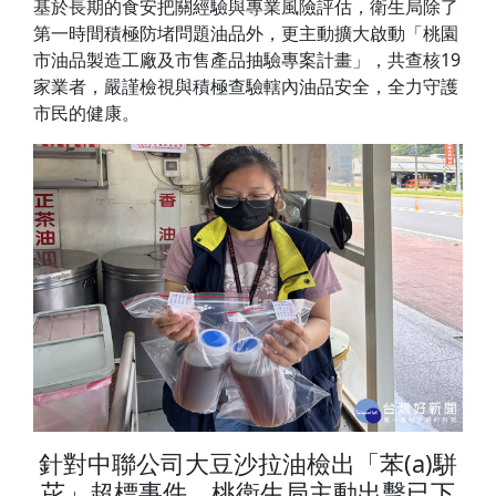
基於長期的食安把關經驗與專業風險評估，衛生局除了
第一時間積極防堵問題油品外，更主動擴大啟動「桃園
市油品製造工廠及市售產品抽驗專案計畫」，共查核19
家業者，嚴謹檢視與積極查驗轄內油品安全，全力守護
市民的健康。
針對中聯公司大豆沙拉油檢出「苯(a)駢
芘」超標事件，桃衛生局主動出擊已下