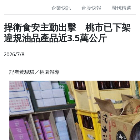
企業快訊
台股快報
周刊精選
捍衛食安主動出擊 桃市已下架
違規油品產品近3.5萬公斤
2026/7/8
記者黃駿騏／桃園報導