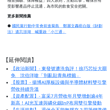
稽查抽驗、保障權益」四大原則，主動出擊，確保所有
受影響產品停止流通，為市民的飲食安全把關。
更多新聞推薦
●
國民黨行動中常會前進菊島 鄭麗文轟藍白版《財劃
法》遺忘澎湖 喊重啟「小三通」
【延伸閱讀】
【政治新聞】- 東發號遭洗負評！徐巧芯扯大罷
免 沈伯洋嗆「別亂貼青鳥標籤」
【股票】- 揚博AI厚板設備與半導體材料雙引擎
營收持續升溫
【資產配置】- 富采7月營收年月雙增創逾4年
新高！AI光互連與磷化銦InP布局雙引擎發動
【生涯規劃】- 退休金不能無腦存？四筆錢準備