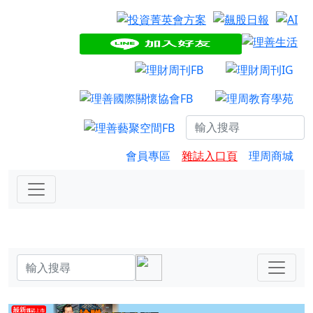
會員專區
雜誌入口頁
理周商城