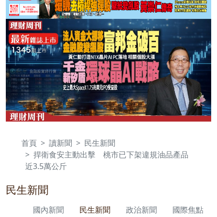
首頁
讀新聞
民生新聞
捍衛食安主動出擊 桃市已下架違規油品產品
近3.5萬公斤
民生新聞
國內新聞
民生新聞
政治新聞
國際焦點