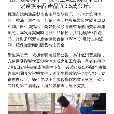
架違規油品產品近3.5萬公斤。
桃園市轄內油品製造廠產品型態多元，包含烘焙用油
脂、香油、調合油、苦茶油等，均與民眾日常飲食息息
相關。衛生局指出，為強化源頭管理並降低消費者暴露
風險，本次專案同時進行油品抽驗，共計抽驗58件產
品，針對多環芳香族碳氫化合物（PAHs）進行主動監
測，確保從源頭到販售端之安全。
衛生局表示，依據食藥署最新公告，為降低消費風險，
凡使用受影響大豆沙拉油製成之加工食品，業者必須於
7月8日24時前完成預防性下架。後續須提出檢驗合格報
告或相關食安證明文件，經衛生局確認符合規定後，始
得恢復販售。衛生局現正同步督導轄內業者落實下架，
並針對第二層產品下游加強稽查，絕不寬貸。