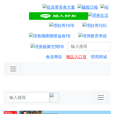
會員專區
雜誌入口頁
理周商城