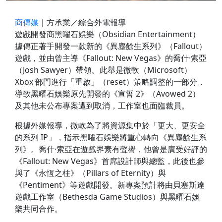
商傳媒
｜方承業／綜合外電報導
遊戲開發商黑曜石娛樂（Obsidian Entertainment）
據傳正著手開發一款新的《異塵餘生系列》（Fallout）
遊戲，並由曾主導《Fallout: New Vegas》的喬什·索亞
（Josh Sawyer）帶領。此舉是微軟（Microsoft）
Xbox 部門進行「重啟」（reset）策略調整的一部分，
導致黑曜石娛樂原先開發的《宣誓 2》（Avowed 2）
及其他未公布專案遭到取消，工作室也面臨裁員。
根據外媒報導，微軟為了將資源集中於「更大、更安全
的系列 IP」，指示黑曜石娛樂將重心轉向《異塵餘生系
列》。喬什·索亞在遊戲界素有聲譽，他曾是廣受好評的
《Fallout: New Vegas》首席設計師與總監，此後也參
與了《永恆之柱》（Pillars of Eternity）與
《Pentiment》等遊戲開發。新專案預計將由貝塞斯達
遊戲工作室（Bethesda Game Studios）與黑曜石娛
樂共同合作。