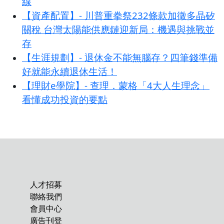
線
【資產配置】- 川普重拳祭232條款加徵多晶矽
關稅 台灣太陽能供應鏈迎新局：機遇與挑戰並
存
【生涯規劃】- 退休金不能無腦存？四筆錢準備
好就能永續退休生活！
【理財e學院】- 查理．蒙格「4大人生理念」
看懂成功投資的要點
人才招募
聯絡我們
會員中心
廣告刊登