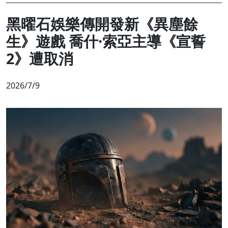
黑曜石娛樂傳開發新《異塵餘
生》遊戲 喬什·索亞主導《宣誓
2》遭取消
2026/7/9