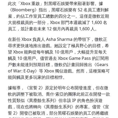
此次「Xbox 重啟」對黑曜石娛樂帶來顯著影響。據
《Bloomberg》指出，黑曜石娛樂有 52 名員工遭到解
雇，約佔工作室員工總數的四分之一。這僅是微軟近期
大規模裁員的一部分，Xbox 部門本週裁減了 1,600 名
員工，並計畫在未來 12 個月內再裁員 1,600 人。
在新任 Xbox 負責人 Asha Sharma 的帶領下，微軟正
尋求更快速地推出遊戲。她設定了極具野心的目標，希
望 Xbox 能夠從每年觸及 10 億用戶，大幅提升至每天
觸及 10 億用戶。儘管過去 Xbox Game Pass 的訂閱用
戶數未能達到預期目標，微軟仍計畫回歸推出《Gears
of War: E-Day》等 Xbox 獨佔遊戲。然而，這種策略可
能與觸及更多玩家的目標相悖。
據報導，《宣誓 2》原定於明年公布開發進度，但在微
軟的調整下被取消。喬什·索亞的團隊此前正在開發一款
性質類似《異塵餘生系列》但非該 IP 的角色扮演遊
戲，現在也將轉向《異塵餘生系列》的專案。儘管《宣
誓 2》開發已被取消，部分黑曜石娛樂的員工仍將繼續