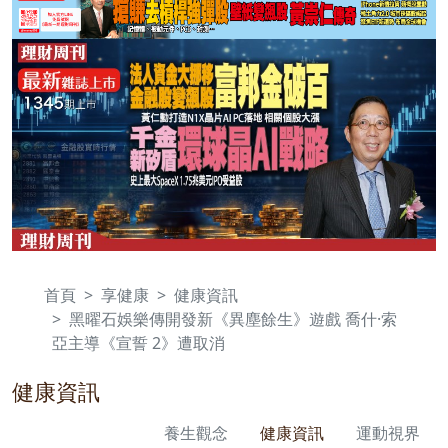
首頁
享健康
健康資訊
黑曜石娛樂傳開發新《異塵餘生》遊戲 喬什·索
亞主導《宣誓 2》遭取消
健康資訊
養生觀念
健康資訊
運動視界