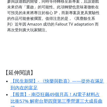
參與該遊戲的開發，同時等待轉移至新專案，且該遊戲
未來仍有「重啟」的可能性。此項轉變也意味著微軟在
可預見的未來將專注於核心 IP，而新專案及更具實驗性
的作品可能會被擱置。值得注意的是，《異塵餘生系
列》近年因 Amazon 成功的 Fallout TV adaptation 而
再次受到廣大玩家關注。
【延伸閱讀】
【民生新聞】- 《快樂與歡喜》——從外在滿足
到內在的富足
【股票】- 南亞狂飆49個月高！AI電子材料占
比衝57% 解密台塑四寶第三季營運三大成長曲