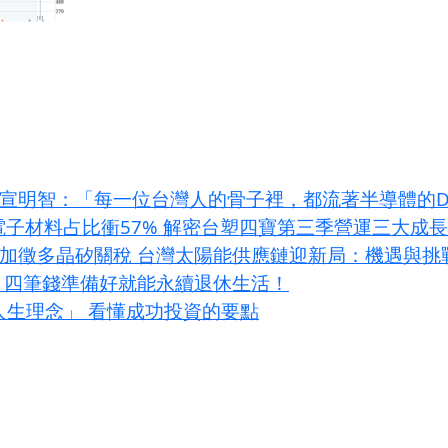
 專欄】宣明智：「每一位台灣人的骨子裡，都流著半導體的
I電子材料占比衝57% 解密台塑四寶第三季營運三大成
條款加徵多晶矽關稅 台灣太陽能供應鏈迎新局：機遇與挑
？四筆錢準備好就能永續退休生活！
大人生理念」 看懂成功投資的要點