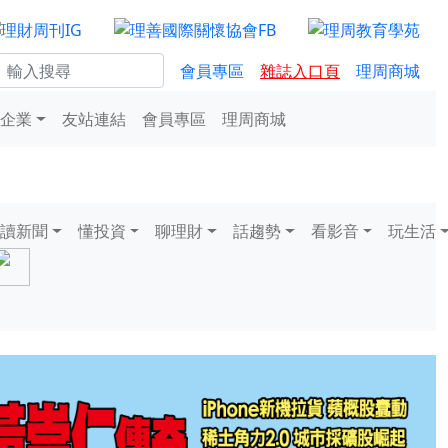
會員專區
雜誌入口頁
理周商城
企業
友站連結
會員專區
理周商城
讀新聞
懂投資
聊理財
話趨勢
看影音
玩生活