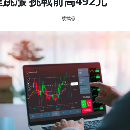
達跳漲 挑戰前高492元
蔡武穆