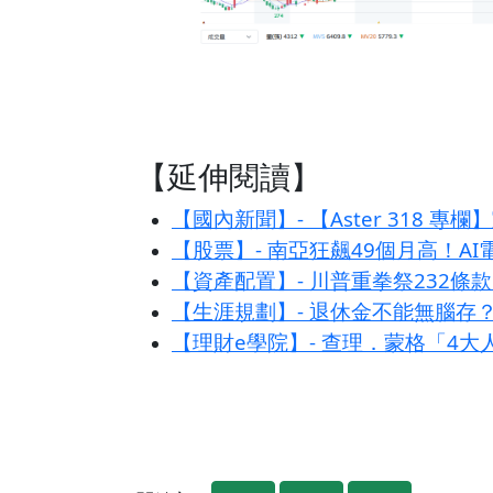
【延伸閱讀】
【國內新聞】- 【Aster 318
【股票】- 南亞狂飆49個月高！A
【資產配置】- 川普重拳祭232
【生涯規劃】- 退休金不能無腦存
【理財e學院】- 查理．蒙格「4