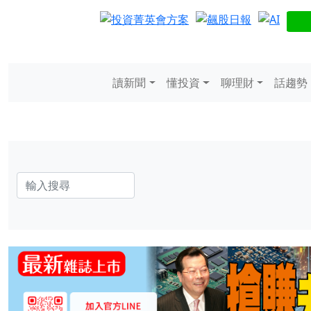
讀新聞
懂投資
聊理財
話趨勢