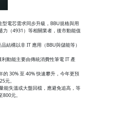
圓柱型電芯需求同步升級，BBU規格與用
新盛力（4931）等相關業者，後市動能值
結構以非 IT 應用（BBU與儲能等）
獲利動能主要由傳統消費性筆電 IT 產
 30% 至 40% 快速攀升，今年更預
25元。
。若量能失溫或大盤回檔，應避免追高，等
800元。