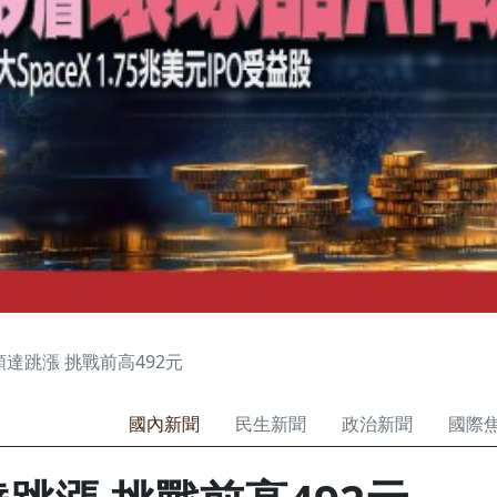
順達跳漲 挑戰前高492元
國內新聞
民生新聞
政治新聞
國際