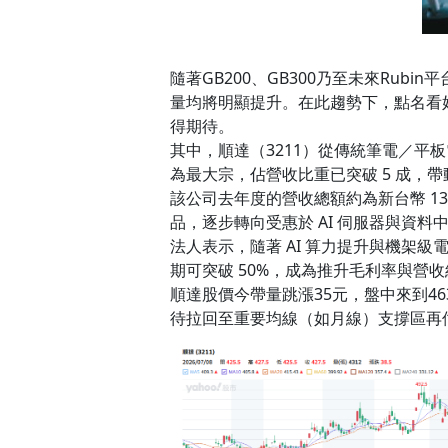
隨著GB200、GB300乃至未來Ru
量均將明顯提升。在此趨勢下，點名看好包括
得期待。
其中，順達（3211）從傳統筆電／平板
為最大宗，佔營收比重已突破 5 成，
該公司去年度的營收總額約為新台幣 132
品，逐步轉向受惠於 AI 伺服器與資料
法人表示，隨著 AI 算力提升與機架級電
期可突破 50%，成為推升毛利率與營收
順達股價今帶量跳漲35元，盤中來到4
待拉回至重要均線（如月線）支撐區再