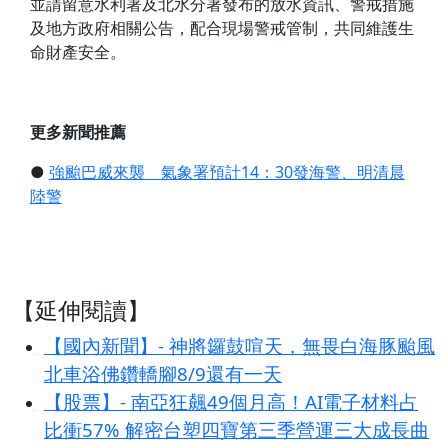
並請留意水利署及北水分署發布的放水資訊、警戒措施
及地方政府相關公告，配合現場警戒管制，共同維護生
命財產安全。
更多新聞推薦
●
強颱巴威來襲 氣象署預計14：30發海警、明清晨
陸警
【延伸閱讀】
【國內新聞】- 神將鑼鼓喧天，無畏白海豚颱風
北車浴佛鑽轎腳8/9還有一天
【股票】- 南亞狂飆49個月高！AI電子材料占
比衝57% 解密台塑四寶第三季營運三大成長曲