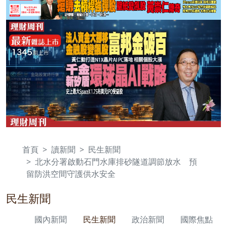
首頁
讀新聞
民生新聞
北水分署啟動石門水庫排砂隧道調節放水 預
留防洪空間守護供水安全
民生新聞
國內新聞
民生新聞
政治新聞
國際焦點