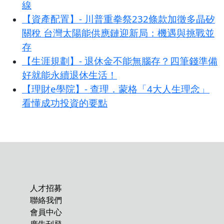
線
【資產配置】- 川普重拳祭232條款加徵多晶矽
關稅 台灣太陽能供應鏈迎新局：機遇與挑戰並
存
【生涯規劃】- 退休金不能無腦存？四筆錢準備
好就能永續退休生活！
【理財e學院】- 查理．蒙格「4大人生理念」
看懂成功投資的要點
人才招募
聯絡我們
會員中心
廣告刊登