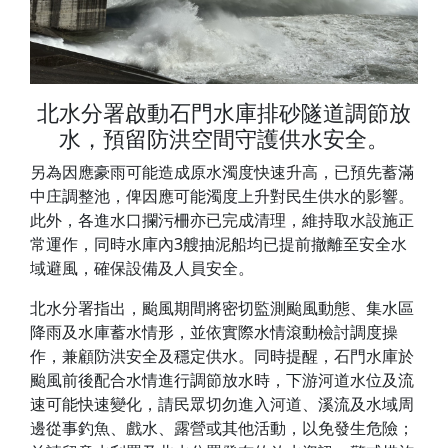
北水分署啟動石門水庫排砂隧道調節放
水，預留防洪空間守護供水安全。
另為因應豪雨可能造成原水濁度快速升高，已預先蓄滿
中庄調整池，俾因應可能濁度上升對民生供水的影響。
此外，各進水口攔污柵亦已完成清理，維持取水設施正
常運作，同時水庫內3艘抽泥船均已提前撤離至安全水
域避風，確保設備及人員安全。
北水分署指出，颱風期間將密切監測颱風動態、集水區
降雨及水庫蓄水情形，並依實際水情滾動檢討調度操
作，兼顧防洪安全及穩定供水。同時提醒，石門水庫於
颱風前後配合水情進行調節放水時，下游河道水位及流
速可能快速變化，請民眾切勿進入河道、溪流及水域周
邊從事釣魚、戲水、露營或其他活動，以免發生危險；