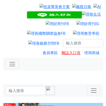
會員專區
雜誌入口頁
理周商城