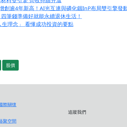
體材料雙引擎 營收持續升溫
增創逾4年新高！AI光互連與磷化銦InP布局雙引擎發
？四筆錢準備好就能永續退休生活！
大人生理念」 看懂成功投資的要點
股價
追蹤我們