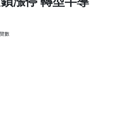
攻鎖漲停 轉型半導
瀏覽數