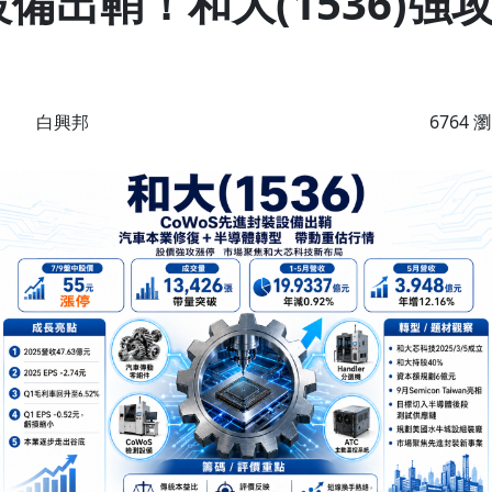
設備出鞘！和大(1536)強
白興邦
6764 