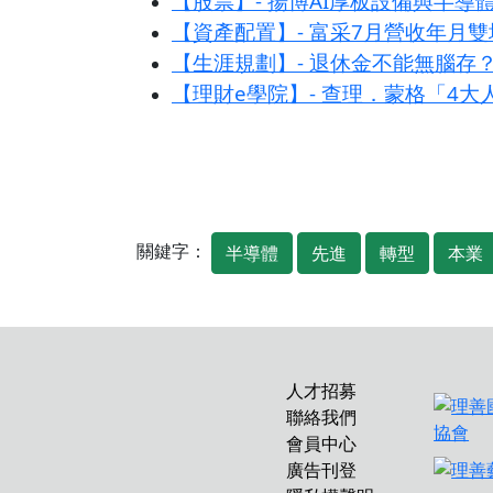
【股票】- 揚博AI厚板設備與半導
【資產配置】- 富采7月營收年月雙
【生涯規劃】- 退休金不能無腦存
【理財e學院】- 查理．蒙格「4
關鍵字：
半導體
先進
轉型
本業
人才招募
聯絡我們
會員中心
廣告刊登