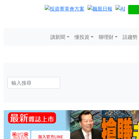
讀新聞
懂投資
聊理財
話趨勢