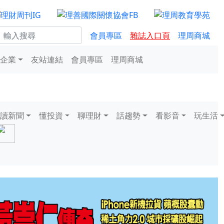
會員專區
雜誌入口頁
理周商城
企業
友站連結
會員專區
理周商城
讀新聞
懂投資
聊理財
話趨勢
看影音
玩生活