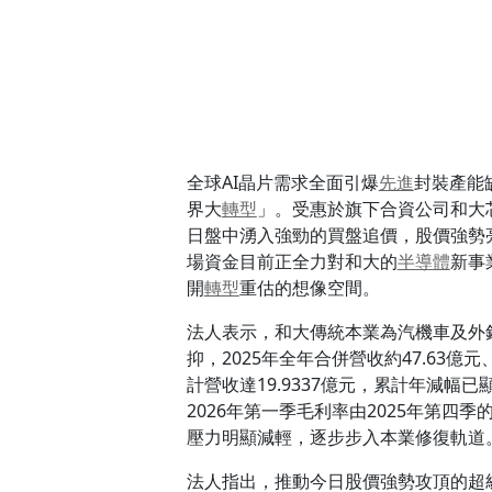
全球AI晶片需求全面引爆
先進
封裝產能
界大
轉型
」。受惠於旗下合資公司和大芯
日盤中湧入強勁的買盤追價，股價強勢亮
場資金目前正全力對和大的
半導體
新事
開
轉型
重估的想像空間。
法人表示，和大傳統本業為汽機車及外銷
抑，2025年全年合併營收約47.63億元
計營收達19.9337億元，累計年減幅已
2026年第一季毛利率由2025年第四季的-
壓力明顯減輕，逐步步入本業修復軌道
法人指出，推動今日股價強勢攻頂的超