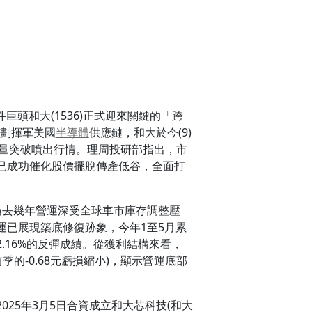
頭和大(1536)正式迎來關鍵的「跨
劃揮軍美國
半導體
供應鏈，和大於今(9)
帶量突破噴出行情。理周投研部指出，市
已成功催化股價擺脫傳產低谷，全面打
，過去幾年營運深受全球車市庫存調整壓
本業營運已展現築底修復跡象，今年1至5月累
12.16%的反彈成績。從獲利結構來看，
較前季的-0.68元虧損縮小)，顯示營運底部
025年3月5日合資成立和大芯科技(和大