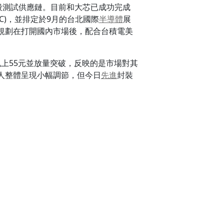
段測試供應鏈。目前和大芯已成功完成
TC)，並排定於9月的台北國際
半導體
展
提前規劃在打開國內市場後，配合台積電美
飆上55元並放量突破，反映的是市場對其
人整體呈現小幅調節，但今日
先進
封裝