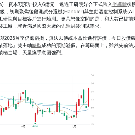
0%)，資本額預計投入6億元，透過工研院媒合正式跨入
半導體
後
，初期聚焦後段測試分選機(Handler)與主動溫度控制系統(A
，同步送交工研院與目標客戶進行驗測。更具想像空間的是，和大芯已
裝工廠，就近滿足國際大廠的
先進
封裝測試需求。
年與2026首季仍處虧損，無法以傳統本益比進行評價，今日股價
業落地」雙主軸
轉型
成功的預期溢價。在籌碼面上，雖然先前法
積極進場，天量換手意圖強烈。