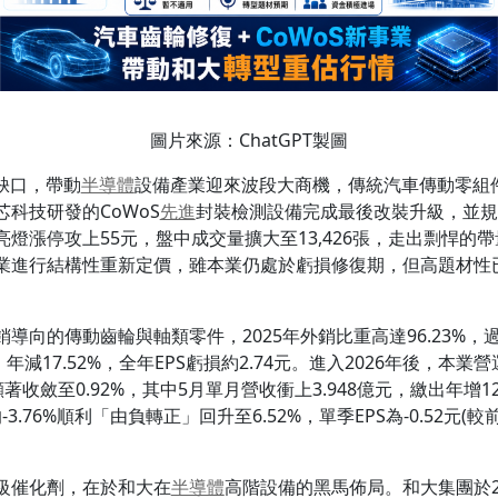
圖片來源：ChatGPT製圖
缺口，帶動
半導體
設備產業迎來波段大商機，傳統汽車傳動零組件巨
科技研發的CoWoS
先進
封裝檢測設備完成最後改裝升級，並規
燈漲停攻上55元，盤中成交量擴大至13,426張，走出剽悍的
業進行結構性重新定價，雖本業仍處於虧損修復期，但高題材性
導向的傳動齒輪與軸類零件，2025年外銷比重高達96.23%
、年減17.52%，全年EPS虧損約2.74元。進入2026年後，
顯著收斂至0.92%，其中5月單月營收衝上3.948億元，繳出年增
3.76%順利「由負轉正」回升至6.52%，單季EPS為-0.52元(
。
級催化劑，在於和大在
半導體
高階設備的黑馬佈局。和大集團於2