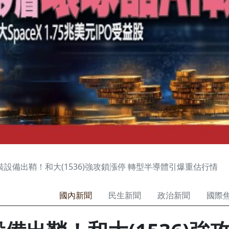
裝設備出鞘！和大(1536)強攻鎖漲停 轉型半導體引爆重估行情
國內新聞
民生新聞
政治新聞
國際