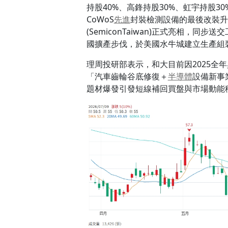
持股40%、高鋒持股30%、虹宇持股3
CoWoS
先進
封裝檢測設備的最後改裝升級
(SemiconTaiwan)正式亮相
國擴產步伐，於美國水牛城建立生產組
理周投研部表示，和大目前因2025全
「汽車齒輪谷底修復＋
半導體
設備新事
題材爆發引發短線補回買盤與市場動能