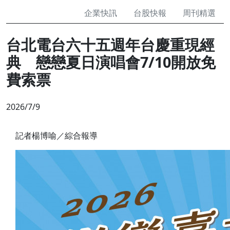
企業快訊
台股快報
周刊精選
台北電台六十五週年台慶重現經
典 戀戀夏日演唱會7/10開放免
費索票
2026/7/9
記者楊博喻／綜合報導