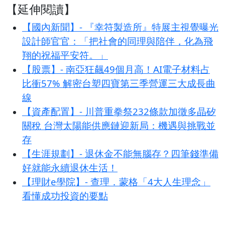
【延伸閱讀】
【國內新聞】- 『幸符製造所』特展主視覺曝光
設計師官官：「把社會的同理與陪伴，化為飛
翔的祝福平安符。」
【股票】- 南亞狂飆49個月高！AI電子材料占
比衝57% 解密台塑四寶第三季營運三大成長曲
線
【資產配置】- 川普重拳祭232條款加徵多晶矽
關稅 台灣太陽能供應鏈迎新局：機遇與挑戰並
存
【生涯規劃】- 退休金不能無腦存？四筆錢準備
好就能永續退休生活！
【理財e學院】- 查理．蒙格「4大人生理念」
看懂成功投資的要點