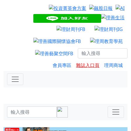
會員專區
雜誌入口頁
理周商城