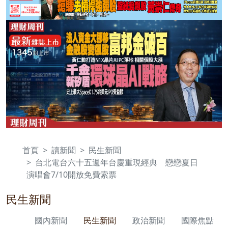
首頁
讀新聞
民生新聞
台北電台六十五週年台慶重現經典 戀戀夏日
演唱會7/10開放免費索票
民生新聞
國內新聞
民生新聞
政治新聞
國際焦點