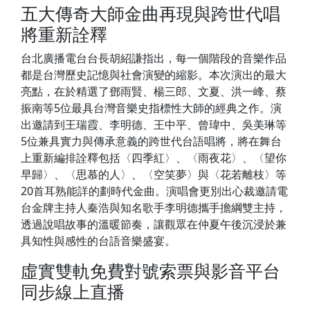
五大傳奇大師金曲再現與跨世代唱
將重新詮釋
台北廣播電台台長胡紹謙指出，每一個階段的音樂作品
都是台灣歷史記憶與社會演變的縮影。本次演出的最大
亮點，在於精選了鄧雨賢、楊三郎、文夏、洪一峰、蔡
振南等5位最具台灣音樂史指標性大師的經典之作。演
出邀請到王瑞霞、李明德、王中平、曾瑋中、吳美琳等
5位兼具實力與傳承意義的跨世代台語唱將，將在舞台
上重新編排詮釋包括〈四季紅〉、〈雨夜花〉、〈望你
早歸〉、〈思慕的人〉、〈空笑夢〉與〈花若離枝〉等
20首耳熟能詳的劃時代金曲。演唱會更別出心裁邀請電
台金牌主持人秦浩與知名歌手李明德攜手擔綱雙主持，
透過說唱故事的溫暖節奏，讓觀眾在仲夏午後沉浸於兼
具知性與感性的台語音樂盛宴。
虛實雙軌免費對號索票與影音平台
同步線上直播