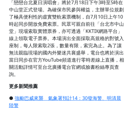
「戀戀台北夏日演唱會」將於7月18日下午3時至5時在
中山堂正式登場。為確保市民參與權益，主辦單位規劃
了極具便利性的虛實雙軌索票機制，自7月10日上午10
時起同步開放免費索票。民眾可親自前往「台北市中山
堂」現場索取實體票券，亦可透過「KKTIX網路平台」
線上領取電子票券。本場演出全面採取高規格的對號入
座制，每人限索取2張，數量有限，索完為止。為了讓
無法親臨現場的國內外樂迷共襄盛舉，電台也將於演出
當日同步在官方YouTube頻道進行零時差線上直播，相
關活動詳情可至台北廣播電台官網或臉書粉絲專頁查
詢。
更多新聞推薦
●
強颱巴威來襲 氣象署預計14：30發海警、明清晨
陸警