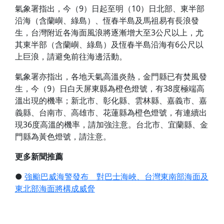
氣象署指出，今（9）日起至明（10）日北部、東半部
沿海（含蘭嶼、綠島）、恆春半島及馬祖易有長浪發
生，台灣附近各海面風浪將逐漸增大至3公尺以上，尤
其東半部（含蘭嶼、綠島）及恆春半島沿海有6公尺以
上巨浪，請避免前往海邊活動。
氣象署亦指出，各地天氣高溫炎熱，金門縣已有焚風發
生，今（9）日白天屏東縣為橙色燈號，有38度極端高
溫出現的機率；新北市、彰化縣、雲林縣、嘉義市、嘉
義縣、台南市、高雄市、花蓮縣為橙色燈號，有連續出
現36度高溫的機率，請加強注意。台北市、宜蘭縣、金
門縣為黃色燈號，請注意。
更多新聞推薦
●
強颱巴威海警發布 對巴士海峽、台灣東南部海面及
東北部海面將構成威脅