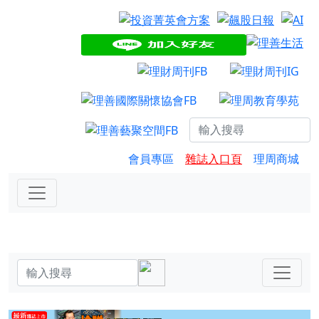
會員專區
雜誌入口頁
理周商城