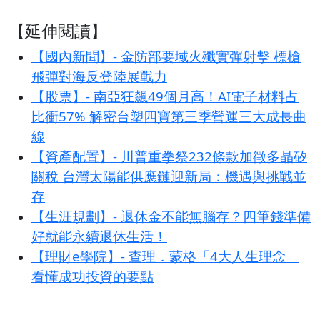
【延伸閱讀】
【國內新聞】- 金防部要域火殲實彈射擊 標槍
飛彈對海反登陸展戰力
【股票】- 南亞狂飆49個月高！AI電子材料占
比衝57% 解密台塑四寶第三季營運三大成長曲
線
【資產配置】- 川普重拳祭232條款加徵多晶矽
關稅 台灣太陽能供應鏈迎新局：機遇與挑戰並
存
【生涯規劃】- 退休金不能無腦存？四筆錢準備
好就能永續退休生活！
【理財e學院】- 查理．蒙格「4大人生理念」
看懂成功投資的要點