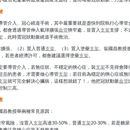
鍵
導管介入、冠心繞道手術，其中最重要就是盡快到院執行心導管
，都會透過導管伸入氣球擴張
血管
狹窄處，並置入
支架
支撐；不
架
，此時需冠狀動脈繞道手術救治。
球擴張、（2）置入普通
支架
、（3）置入塗藥
支架
。翁國昌教授
倍，若患者經濟許可，都會建議選擇塗藥
支架
。
定要導管介入，若無症狀、不穩定的狹心症，裝
支架
不見得會降
梗塞
的患者，才需要做心導管
支架
；若目前為穩定的狹心症或無
支架
就可完全解決心臟病，這樣想就錯了！」他把冠狀動脈
血管
控制三高。
素
國昌教授舉兩種常見原因：
狹窄風險，沒置入
支架
高達30-50%，普通
支架
20-30%，若是糖
者應注意狹心症等不舒服表徵。