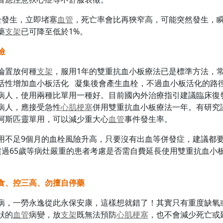
栓發生，立即堵塞
血管
，死亡率會比再狹窄高，可能突然發生，
藥
支架
已可降至低於1%。
險
論置放何種
支架
，服用1年的雙重抗血小板療法已是標準方法，常
活性增加血小板活化 凝集後會產生血栓，不過血小板活化的路徑
病人，使用兩種比單用一種好。目前國內外治療指引建議臨床復
病人，應接受急性
心肌梗塞
併用雙重抗血小板療法一年。有研究
阿斯匹靈單用，可以減少重大心
血管
事件發生率。
用不足9個月的血栓風險升高，只要沒有出血等併發症，建議都
超過65歲等病灶嚴重的患者考慮是否需自費延長使用雙重抗血小
。
食、控三高、勿擅自停藥
病，一勞永逸從此永保安康，這樣想就錯了！其實只有重度缺氧
狀的
血管
病變，放
支架
既無法預防
心肌梗塞
，也不會減少死亡或