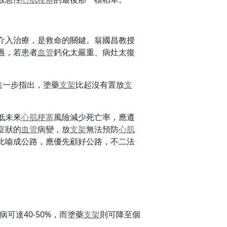
介入治療，是救命的關鍵。翁國昌教授
過，若患者
血管
鈣化太嚴重、病灶太復
進一步指出，塗藥
支架
比起沒有置放
支
低未來
心肌梗塞
風險減少死亡率，應遵
症狀的
血管
病變，放
支架
無法預防
心肌
比喻成公路，應優先顧好公路，不二法
尿病可達40-50%，而塗藥
支架
則可降至個