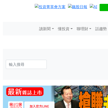
讀新聞
懂投資
聊理財
話趨勢