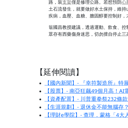
路，裝
支架
僅是修理公路。若想預防
心
土石流發生，就要做好水土保持，維持
疾病，血壓、血糖、膽固醇要控制好，
翁國昌教授建議，透過運動、飲食、控
眾存有西藥傷身迷思，切勿擅自停止三
【延伸閱讀】
【國內新聞】- 『幸符製造所』特
【股票】- 南亞狂飆49個月高！A
【資產配置】- 川普重拳祭232
【生涯規劃】- 退休金不能無腦存
【理財e學院】- 查理．蒙格「4