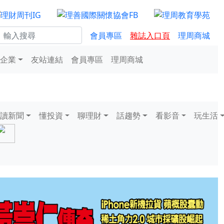
會員專區
雜誌入口頁
理周商城
企業
友站連結
會員專區
理周商城
讀新聞
懂投資
聊理財
話趨勢
看影音
玩生活