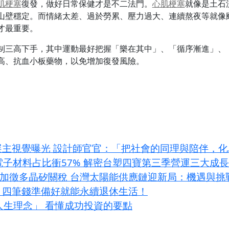
肌梗塞
復發，做好日常保健才是不二法門。
心肌梗塞
就像是土石
山壁穩定。而情緒太差、過於勞累、壓力過大、連續熬夜等就像
才最重要。
制三高下手，其中運動最好把握「樂在其中」、「循序漸進」、
高、抗血小板藥物，以免增加復發風險。
展主視覺曝光 設計師官官：「把社會的同理與陪伴，
I電子材料占比衝57% 解密台塑四寶第三季營運三大成
條款加徵多晶矽關稅 台灣太陽能供應鏈迎新局：機遇與挑
？四筆錢準備好就能永續退休生活！
大人生理念」 看懂成功投資的要點