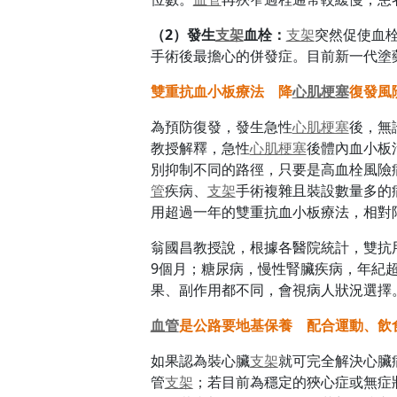
（2）發生
支架
血栓：
支架
突然促使血
手術後最擔心的併發症。目前新一代塗
雙重抗血小板療法 降
心肌梗塞
復發風
為預防復發，發生急性
心肌梗塞
後，無
教授解釋，急性
心肌梗塞
後體內血小板
別抑制不同的路徑，只要是高血栓風險
管
疾病、
支架
手術複雜且裝設數量多的
用超過一年的雙重抗血小板療法，相對
翁國昌教授說，根據各醫院統計，雙抗
9個月；糖尿病，慢性腎臟疾病，年紀
果、副作用都不同，會視病人狀況選擇
血管
是公路要地基保養 配合運動、飲
如果認為裝心臟
支架
就可完全解決心臟
管
支架
；若目前為穩定的狹心症或無症