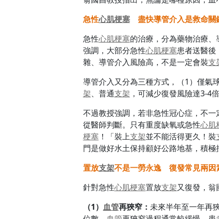
急性
心肌梗塞
盡快導管介入是救命關
急性
心肌梗塞
的治療，分為藥物治療、
強調，大部分急性
心肌梗塞
患者送醫後
雜、導管介入風險高，不是一定會裝
支
導管介入又分為三種方式，（1）僅氣
架
、普通
支架
，可減少復發風險達3-4
不過教授強調，若非急性冠心症，不一
從醫師判斷。只有重度缺氧或急性
心肌
梗塞
！「裝上
支架
並不能活得更久！裝
門是做好水土保持顧好公路地基，積極
置放
支架
不是一勞永逸 復發常見兩因
針對急性
心肌梗塞
置放
支架
又復發，翁
（1）
血管
再狹窄：
未來半年至一年再
位數。
血管
再狹窄過程通常較緩慢，患