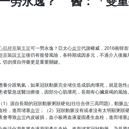
一勞永逸？ 醫：「雙重
心肌梗塞
裝
支架
可一勞永逸？亞太心
血管
代謝權威，2016南韓
梗塞
裝設
支架
後仍有復發風險，各時期成因多元，不過介入後服
，切勿擅自停藥更是重要關鍵。
應養分跟氧氣，如果冠狀動脈完全堵住造成肌肉壞死，就是急性
患者緊急送醫治療後，因部分心肌壞死，長期有心臟衰竭的風險
1）源自長期的冠狀動脈粥狀硬化(往往合併三高問題)，動脈
血
血栓，進而堵塞
血管
；（2）冠狀動脈沒有或者沒有太明顯粥狀
夜會導致
血管
內皮破損，血小板將血液凝固產生血栓，進而堵塞
小板活化凝集將血液凝固產生血栓，進而堵塞冠狀動脈，乃是導