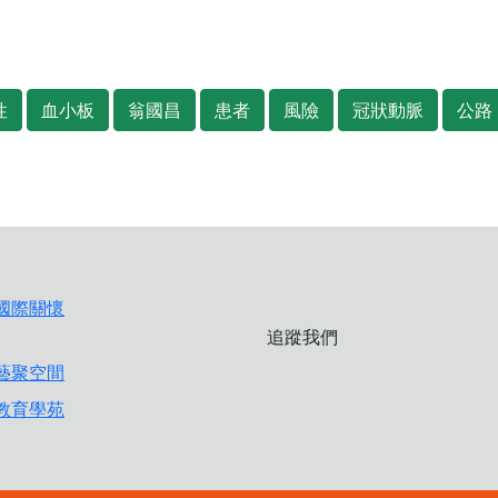
性
血小板
翁國昌
患者
風險
冠狀動脈
公路
追蹤我們