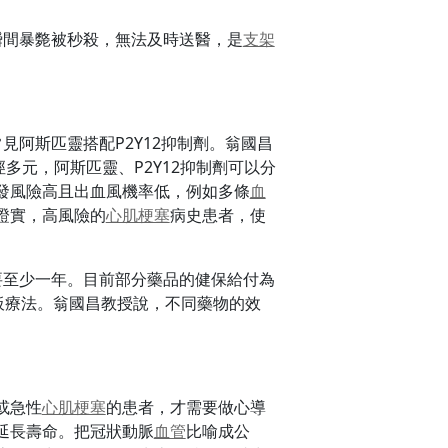
瞬間暴斃被秒殺，無法及時送醫，是
支架
見阿斯匹靈搭配P2Y12抑制劑。翁國昌
多元，阿斯匹靈、P2Y12抑制劑可以分
發風險高且出血風機率低，例如多條
血
證實，高風險的
心肌梗塞
病史患者，使
要至少一年。目前部分藥品的健保給付為
板療法。翁國昌教授說，不同藥物的效
或急性
心肌梗塞
的患者，才需要做心導
延長壽命。把冠狀動脈
血管
比喻成公