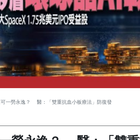
架可一勞永逸？ 醫：「雙重抗血小板療法」防復發