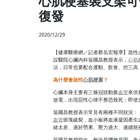
心肌梗塞裝支架可
復發
2020/12/29
【健康醫療網／記者蔡岳宏報導】急性
設醫院心臟內科翁國昌教授表示，
心肌
法，日常也要配合運動、飲食、控三高
為什麼會急性
心肌梗塞
？
心臟本身主要有三條冠狀動脈
血管
來供
放電，出現惡性心律不整恐致死；即使
翁國昌教授表示常見有兩種不同狀況：（
血管
斑塊破裂，血小板將血液凝固產生
緒太差、過於勞累、壓力過大、連續熬
翁國昌教授指出，無論是哪種原因，血