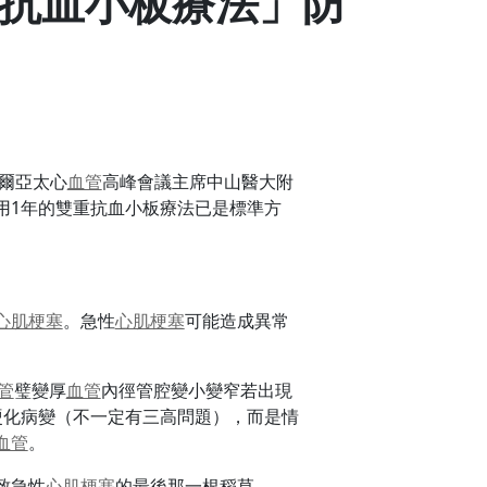
抗血小板療法」防
首爾亞太心
血管
高峰會議主席中山醫大附
用1年的雙重抗血小板療法已是標準方
心肌梗塞
。急性
心肌梗塞
可能造成異常
。
管
璧變厚
血管
內徑管腔變小變窄若出現
硬化病變（不一定有三高問題），而是情
血管
。
致急性
心肌梗塞
的最後那一根稻草。