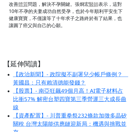
改善
體質
問題，解決不孕關鍵。張烱宏
醫師
表示，這對
10年不孕的夫妻成功自然受孕，也於今年順利平安生下
健康寶寶，不僅讓等了十年求子之路終於有了結果，也
讓圓了癌父與自己的心願。
【延伸閱讀】
【政治新聞】- 政院擬不副署兒少帳戶條例？
黃國昌：只有賴清德能發錢？
【股票】- 南亞狂飆49個月高！AI電子材料占
比衝57% 解密台塑四寶第三季營運三大成長曲
線
【資產配置】- 川普重拳祭232條款加徵多晶矽
關稅 台灣太陽能供應鏈迎新局：機遇與挑戰並
存