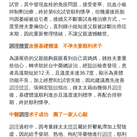
試管，其中發現血栓的免疫問題，接受奎寧、抗血小板
抑制劑治療，終於第6次試管順利懷孕，但幾週後胚胎
均因萎縮被迫引產，後續又不斷嘗試各種治療方式，一
度受挫夫妻倆信心，直到鍾小姐知道父親被診斷出癌症
末期，因此重新整理情緒，不讓父親遺憾離世。
調理
體質
改善基礎體溫 不孕夫妻順利求子
為讓罹癌的父親能夠親眼看到自己當媽媽，鍾姓夫妻重
拾信心，轉求助於台中榮總診治，經
醫師
檢查發現，患
者高溫期短於12 天，且溫度未達36.7度，顯示為黃體
功能不良，加上經歷8次試管失敗，因此建議應先改善
調理
體質
。張烱宏
醫師
指出，鍾太太藉由幾個月
調理
後，基礎體溫順利進步且溫度達到標準，再配合排卵
期，終於順利懷孕。
中醫
調理
求子成功 圓了一家人心願
調理
過程中，因考量鍾太太
體質
屬於肝鬱氣滯加上腎陰
虛，因此給予柴胡、熟地、枸杞等藥物進行
調理
，順利