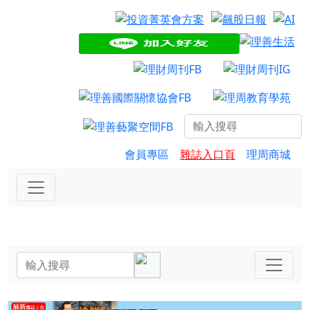
會員專區
雜誌入口頁
理周商城