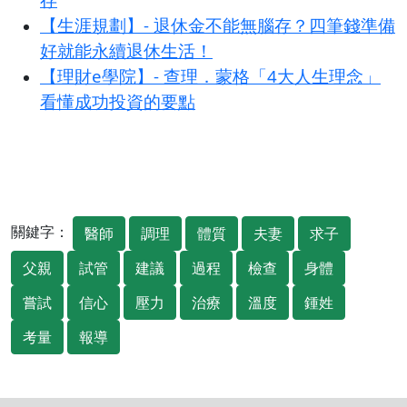
【生涯規劃】- 退休金不能無腦存？四筆錢準備
好就能永續退休生活！
【理財e學院】- 查理．蒙格「4大人生理念」
看懂成功投資的要點
關鍵字：
醫師
調理
體質
夫妻
求子
父親
試管
建議
過程
檢查
身體
嘗試
信心
壓力
治療
溫度
鍾姓
考量
報導