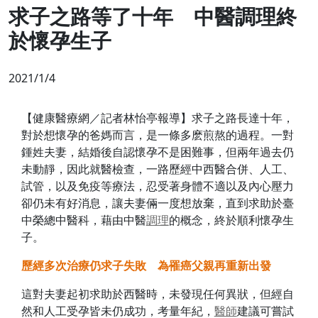
求子之路等了十年 中醫調理終
於懷孕生子
2021/1/4
【健康醫療網／記者林怡亭報導】求子之路長達十年，
對於想懷孕的爸媽而言，是一條多麽煎熬的過程。一對
鍾姓夫妻，結婚後自認懷孕不是困難事，但兩年過去仍
未動靜，因此就醫檢查，一路歷經中西醫合併、人工、
試管，以及免疫等療法，忍受著身體不適以及內心壓力
卻仍未有好消息，讓夫妻倆一度想放棄，直到求助於臺
中榮總中醫科，藉由中醫
調理
的概念，終於順利懷孕生
子。
歷經多次治療仍求子失敗 為罹癌父親再重新出發
這對夫妻起初求助於西醫時，未發現任何異狀，但經自
然和人工受孕皆未仍成功，考量年紀，
醫師
建議可嘗試