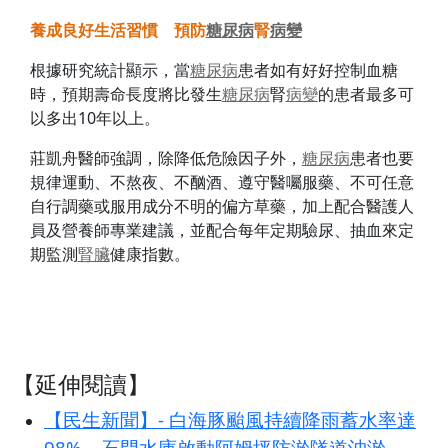
養成良好生活習慣 預防
糖尿病
腎
病變
根據研究統計顯示，當
糖尿病
患者如有好好控制血糖
時，預期壽命長度將比發生
糖尿病
腎
病變
的患者最多可
以多出10年以上。
莊凱舟醫師強調，除降低危險因子外，
糖尿病
患者也要
規律運動、不熬夜、不酗酒、遵守醫囑服藥、不可任意
自行調藥或服用成分不明的偏方草藥，加上配合醫護人
員及營養師專業建議，並配合每年定期驗尿、抽血來定
期監測
腎臟
健康指數。
【延伸閱讀】
【民生新聞】- 白海豚颱風持續降雨蓄水率達
98% 石門水庫啟動阿姆坪防淤隧道沖淤