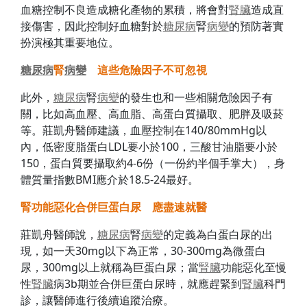
血糖控制不良造成糖化產物的累積，將會對
腎臟
造成直
接傷害，因此控制好血糖對於
糖尿病
腎
病變
的預防著實
扮演極其重要地位。
糖尿病
腎
病變
這些危險因子不可忽視
此外，
糖尿病
腎
病變
的發生也和一些相關危險因子有
關，比如高血壓、高血脂、高蛋白質攝取、肥胖及吸菸
等。莊凱舟醫師建議，血壓控制在140/80mmHg以
內，低密度脂蛋白LDL要小於100，三酸甘油脂要小於
150，蛋白質要攝取約4-6份（一份約半個手掌大），身
體質量指數BMI應介於18.5-24最好。
腎功能惡化合併
巨蛋白尿 應盡速就醫
莊凱舟醫師說，
糖尿病
腎
病變
的定義為白蛋白尿的出
現，如一天30mg以下為正常，30-300mg為微蛋白
尿，300mg以上就稱為巨蛋白尿；當
腎臟
功能惡化至慢
性
腎臟
病3b期並合併巨蛋白尿時，就應趕緊到
腎臟
科門
診，讓醫師進行後續追蹤治療。