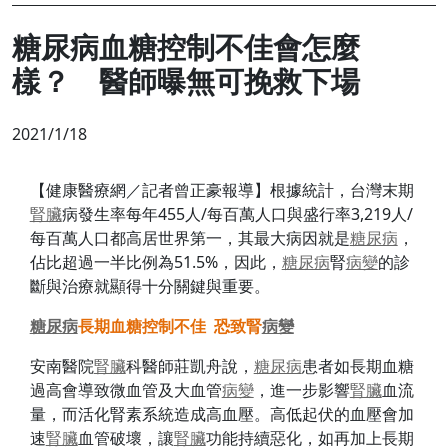
糖尿病血糖控制不佳會怎麼
樣？ 醫師曝無可挽救下場
2021/1/18
【健康醫療網／記者曾正豪報導】根據統計，台灣末期
腎臟
病發生率每年455人/每百萬人口與盛行率3,219人/
每百萬人口都高居世界第一，其最大病因就是
糖尿病
，
佔比超過一半比例為51.5%，因此，
糖尿病
腎
病變
的診
斷與治療就顯得十分關鍵與重要。
糖尿病
長期血糖控制不佳 恐致腎
病變
安南醫院
腎臟
科醫師莊凱舟說，
糖尿病
患者如長期血糖
過高會導致微血管及大血管
病變
，進一步影響
腎臟
血流
量，而活化腎素系統造成高血壓。高低起伏的血壓會加
速
腎臟
血管破壞，讓
腎臟
功能持續惡化，如再加上長期