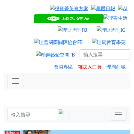
會員專區
雜誌入口頁
理周商城