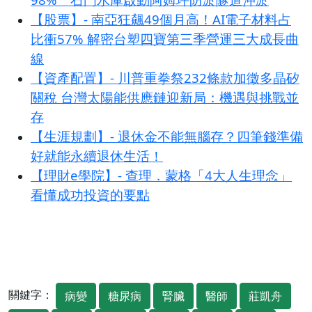
【股票】- 南亞狂飆49個月高！AI電子材料占
比衝57% 解密台塑四寶第三季營運三大成長曲
線
【資產配置】- 川普重拳祭232條款加徵多晶矽
關稅 台灣太陽能供應鏈迎新局：機遇與挑戰並
存
【生涯規劃】- 退休金不能無腦存？四筆錢準備
好就能永續退休生活！
【理財e學院】- 查理．蒙格「4大人生理念」
看懂成功投資的要點
關鍵字：
病變
糖尿病
腎臟
醫師
莊凱舟