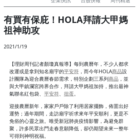
企業快訊
台股快報
周刊精選
有買有保庇！HOLA拜請大甲媽
祖神助攻
2021/1/19
【理財周刊記者顏瓊真報導】每到農曆年，不少人都求
改運或是拿到知名廟宇的
平安符
，而今年HOLA
商品
設
計團隊為迎合農曆春節需求，特別企劃三系列
商品
，並
與大甲鎮瀾宮跨界合作，拜請大甲媽祖加持，推出最神
氣聯名紅包袋、
平安符
、
扭蛋
。
迎接農曆新年，家家戶戶除了利用居家擺飾，佈置出好
運勢；過年期間，走訪廟宇祈求來年平安順利，更是不
免俗的心靈之旅。唯受新冠肺炎疫情影響，為避免群
聚，許多民眾出門走春意願降低，卻仍期望未來一整年
可得到神明祝福。