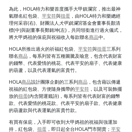
為此，HOLA特力和樂首度攜手大甲鎮瀾宮，推出最神
氣聯名紅包袋、
平安符
與
扭蛋
，由HOLA特力和樂總經
理何采容(右)、財團法人
大甲鎮瀾宮
基金會董事長顏清
標(中)與副董事長鄭銘坤(左)，共同領銜進行過火儀式，
將大甲媽祖的保庇與祝福收入每款聯名
商品
中。
HOLA所推出過火的祈福紅包袋、
平安符
與
扭蛋
三系列
聯名
商品
，每系列皆有五種圖騰及喻意，包含代表財富
的錢幣、代表愛情的桃花、代表平安的扇子、代表健康
的葫蘆，以及代表運氣的富貴竹。
HOLA
商品
設計團隊企劃的三系列
商品
，包含藉以傳遞
祝福的紅包袋、方便隨身攜帶的
平安符
，以及可裝飾擺
放的
扭蛋
(內含開運籤詩)，每系列皆有代表財富的錢幣
款、代表愛情的桃花款、代表平安的扇子款、代表健康
的葫蘆款與代表運氣的富貴竹款。
有買有保庇，入手即可收到大甲媽祖的祝福與強運加
持，紅包袋、
扭蛋
，即日起全台HOLA門市開賣；
平安