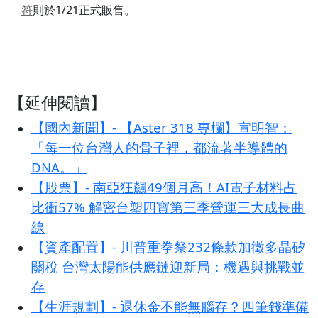
符
則於1/21正式販售。
【延伸閱讀】
【國內新聞】- 【Aster 318 專欄】宣明智：
「每一位台灣人的骨子裡，都流著半導體的
DNA。」
【股票】- 南亞狂飆49個月高！AI電子材料占
比衝57% 解密台塑四寶第三季營運三大成長曲
線
【資產配置】- 川普重拳祭232條款加徵多晶矽
關稅 台灣太陽能供應鏈迎新局：機遇與挑戰並
存
【生涯規劃】- 退休金不能無腦存？四筆錢準備