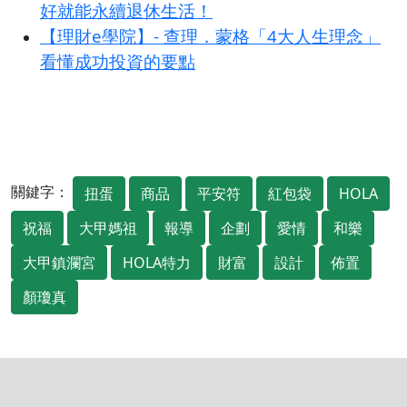
好就能永續退休生活！
【理財e學院】- 查理．蒙格「4大人生理念」
看懂成功投資的要點
關鍵字：
扭蛋
商品
平安符
紅包袋
HOLA
祝福
大甲媽祖
報導
企劃
愛情
和樂
大甲鎮瀾宮
HOLA特力
財富
設計
佈置
顏瓊真