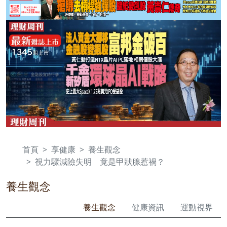
首頁
享健康
養生觀念
視力驟減險失明 竟是甲狀腺惹禍？
養生觀念
養生觀念
健康資訊
運動視界