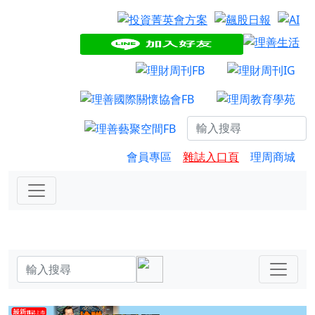
會員專區
雜誌入口頁
理周商城