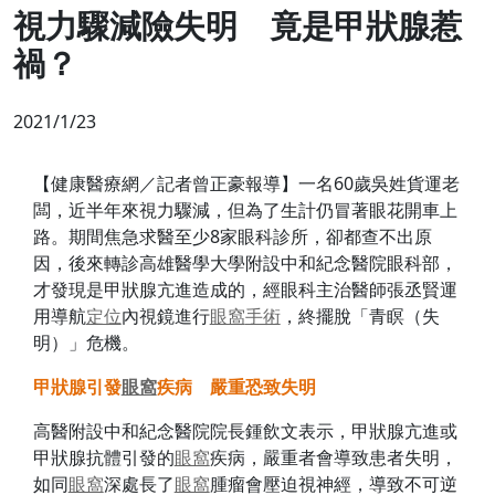
視力驟減險失明 竟是甲狀腺惹
禍？
2021/1/23
【健康醫療網／記者曾正豪報導】一名60歲吳姓貨運老
闆，近半年來視力驟減，但為了生計仍冒著眼花開車上
路。期間焦急求醫至少8家眼科診所，卻都查不出原
因，後來轉診高雄醫學大學附設中和紀念醫院眼科部，
才發現是甲狀腺亢進造成的，經眼科主治醫師張丞賢運
用導航
定位
內視鏡進行
眼窩
手術
，終擺脫「青瞑（失
明）」危機。
甲狀腺引發
眼窩
疾病 嚴重恐致失明
高醫附設中和紀念醫院院長鍾飲文表示，甲狀腺亢進或
甲狀腺抗體引發的
眼窩
疾病，嚴重者會導致患者失明，
如同
眼窩
深處長了
眼窩
腫瘤會壓迫視神經，導致不可逆