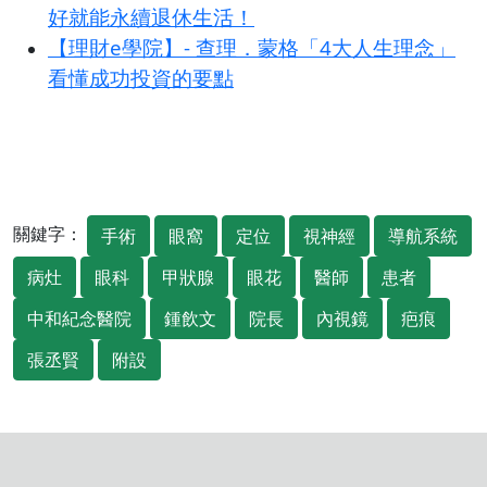
好就能永續退休生活！
【理財e學院】- 查理．蒙格「4大人生理念」
看懂成功投資的要點
關鍵字：
手術
眼窩
定位
視神經
導航系統
病灶
眼科
甲狀腺
眼花
醫師
患者
中和紀念醫院
鍾飲文
院長
內視鏡
疤痕
張丞賢
附設