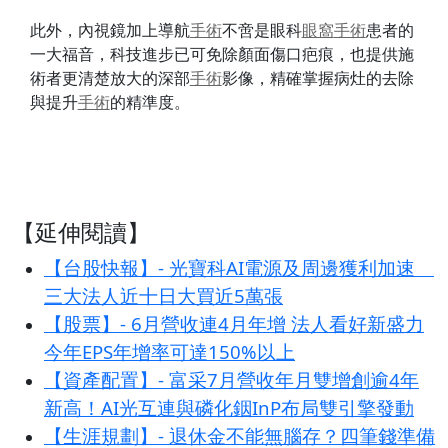
此外，內視鏡加上導航
手術
不啻是眼科
眼窩
手術
患者的
一大福音，科技進步已可免除顏面傷口疤痕，也提供施
術者更清楚放大的深部
手術
影像，精確掌握病灶的去除
與提升
手術
的精準度。
【延伸閱讀】
【台股快報】- 光寶科AI電源及周邊獲利加速
三大法人近十日大買近5萬張
【股票】- 6月營收連4月年增 法人看好新盛力
今年EPS年增率可達150%以上
【資產配置】- 富采7月營收年月雙增創逾4年
新高！AI光互連與磷化銦InP布局雙引擎發動
【生涯規劃】- 退休金不能無腦存？四筆錢準備