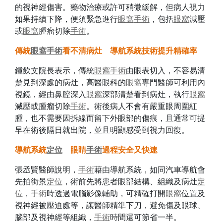
的視神經傷害。藥物治療或許可稍微緩解，但病人視力
如果持續下降，便須緊急進行
眼窩
手術
，包括
眼窩
減壓
或
眼窩
腫瘤切除
手術
。
傳統
眼窩
手術
看不清病灶 導航系統技術提升精確率
鍾飲文院長表示，傳統
眼窩
手術
由眼表切入，不容易清
楚見到深處的病灶，高醫眼科的
眼窩
専門醫師可利用內
視鏡，經由鼻腔深入
眼窩
深部清楚看到病灶，執行
眼窩
減壓或腫瘤切除
手術
。術後病人不會有嚴重眼周圍紅
腫，也不需要因拆線而留下外眼部的傷痕，且通常可提
早在術後隔日就出院，並且明顯感受到視力回復。
導航系統
定位
眼睛
手術
過程安全又快速
張丞賢醫師說明，
手術
藉由導航系統，如同汽車導航會
先拍街景
定位
，術前先將患者眼部結構、組織及病灶
定
位
，
手術
時透過電腦影像輔助，可精確打開
眼窩
位置及
視神經被壓迫處等，讓醫師精準下刀，避免傷及眼球、
腦部及視神經等組織，
手術
時間還可節省一半。