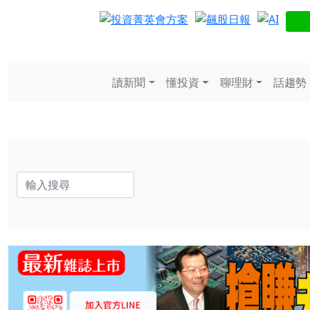
讀新聞
懂投資
聊理財
話趨勢