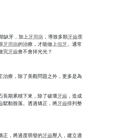
期缺牙，加上
牙周病
，導致多顆
牙齒
歪
跟
牙周病
的治療，才能做上
假牙
。通常
做完
牙齒
會不會掉光光？
正治療，除了美觀問題之外，更多是為
石長期累積下來，除了破壞
牙齒
，造成
齒
鬆動脫落。透過矯正，將
牙齒
排列整
矯正，將過度萌發的
牙齒
壓入，建立適