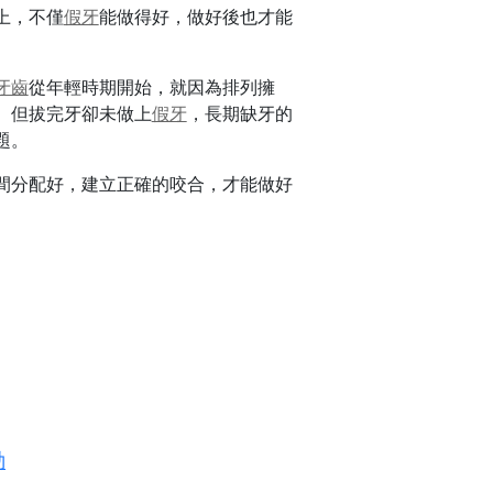
上，不僅
假牙
能做得好，做好後也才能
牙齒
從年輕時期開始，就因為排列擁
。但拔完牙卻未做上
假牙
，長期缺牙的
題。
間分配好，建立正確的咬合，才能做好
動