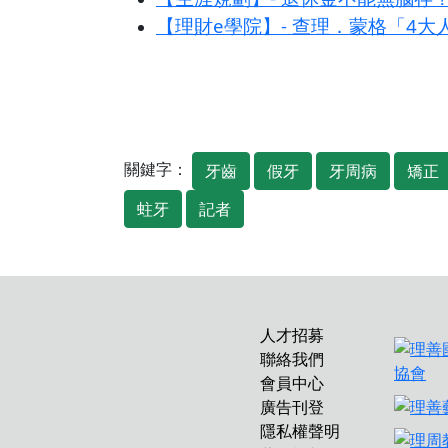
【理財e學院】- 查理．蒙格「4
關鍵字：
牙齒
假牙
牙周病
矯正
蛀牙
記者
人才招募
聯絡我們
會員中心
廣告刊登
隱私權聲明