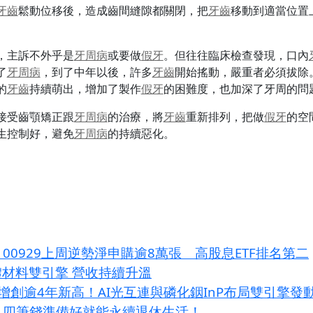
牙齒
鬆動位移後，造成齒間縫隙都關閉，把
牙齒
移動到適當位置
，主訴不外乎是
牙周病
或要做
假牙
。但往往臨床檢查發現，口內
了
牙周病
，到了中年以後，許多
牙齒
開始搖動，嚴重者必須拔除
的
牙齒
持續萌出，增加了製作
假牙
的困難度，也加深了牙周的問
接受齒顎矯正跟
牙周病
的治療，將
牙齒
重新排列，把做
假牙
的空
生控制好，避免
牙周病
的持續惡化。
00929上周逆勢淨申購逾8萬張 高股息ETF排名第二
體材料雙引擎 營收持續升溫
增創逾4年新高！AI光互連與磷化銦InP布局雙引擎發
？四筆錢準備好就能永續退休生活！