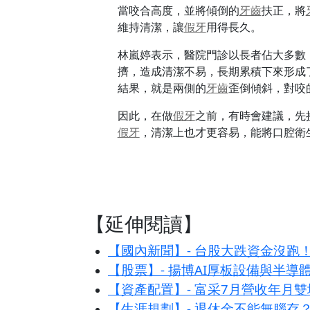
當咬合高度，並將傾倒的
牙齒
扶正，將
維持清潔，讓
假牙
用得長久。
林嵐婷表示，醫院門診以長者佔大多數
擠，造成清潔不易，長期累積下來形成
結果，就是兩側的
牙齒
歪倒傾斜，對咬
因此，在做
假牙
之前，有時會建議，先
假牙
，清潔上也才更容易，能將口腔衛
【延伸閱讀】
【國內新聞】- 台股大跌資金沒跑！
【股票】- 揚博AI厚板設備與半導
【資產配置】- 富采7月營收年月雙
【生涯規劃】- 退休金不能無腦存