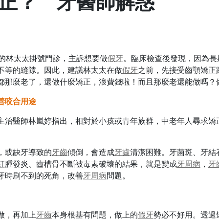
正？ 牙醫師解惑
歲的林太太掛號門診，主訴想要做
假牙
。臨床檢查後發現，因為長
不等的縫隙。因此，建議林太太在做
假牙
之前，先接受齒顎矯正
都那麼老了，還做什麼矯正，浪費錢啦！而且那麼老還能做嗎？
善咬合用途
主治醫師林嵐婷指出，相對於小孩或青年族群，中老年人尋求矯
。
，或缺牙導致的
牙齒
傾倒，會造成
牙齒
清潔困難。牙菌斑、牙結
紅腫發炎、齒槽骨不斷被毒素破壞的結果，就是變成
牙周病
，
牙
牙時刷不到的死角，改善
牙周病
問題。
做，再加上
牙齒
本身根基有問題，做上的
假牙
勢必不好用。透過