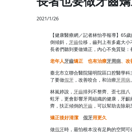
長者也要做牙齒矯
2021/1/26
【健康醫療網／記者林怡亭報導】65
倒傾斜，
牙齒
位移，齒列上有多處大小
長者們聽到要做矯正，內心不免質疑：
老年人
牙齒
矯正 也有治療
牙周病
、改
臺北市立聯合醫院陽明院區口腔醫學科
了要做
假牙
，改善咬合，和治療
牙周病
林嵐婷說，
牙齒
排列不整齊、歪七扭八
蛀牙，更會影響牙周組織的健康，牙齦
齊，扶正傾倒的
牙齒
，可以幫助去除刷
矯正後好清潔
假牙
用更久
做
假牙
時，最怕根本沒有足夠的空間可