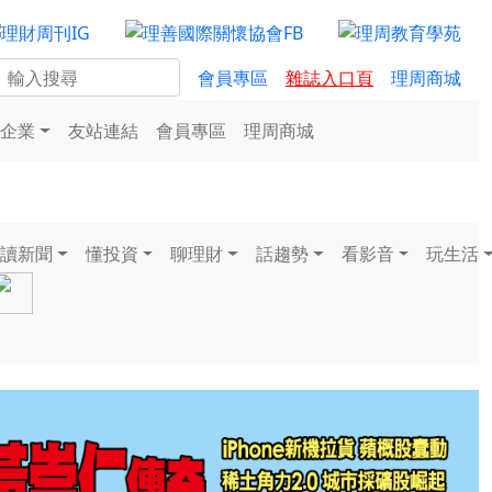
會員專區
雜誌入口頁
理周商城
企業
友站連結
會員專區
理周商城
讀新聞
懂投資
聊理財
話趨勢
看影音
玩生活