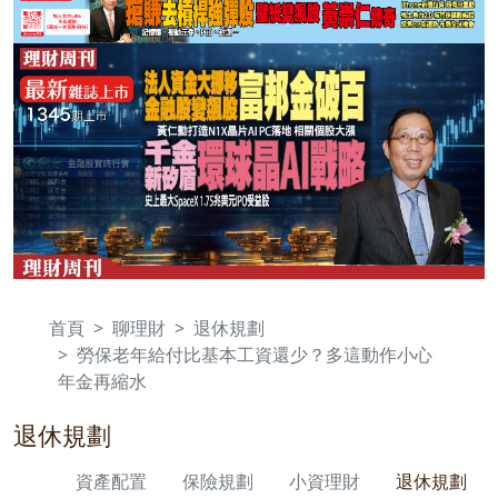
首頁
聊理財
退休規劃
勞保老年給付比基本工資還少？多這動作小心
年金再縮水
退休規劃
資產配置
保險規劃
小資理財
退休規劃