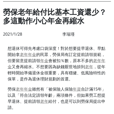
勞保老年給付比基本工資還少？
多這動作小心年金再縮水
2021/1/28
李瑞瑾
想退休可得先考慮口袋深度！對於想要提早退休、早點
開始拿
老年
年金
的民眾，勞保局有訂定提前請領規範，
但要留意提前請領
年金
會被扣％數，原本不多的
老年
年
金
又會再縮水。不想要因為缺錢厭世地拚到
老年
，從年
輕時開始準備退休金很重要，具有穩健、低風險特性的
保單，是作為退休理財規劃的首選。
勞保
老年
年金
雖然有「被保險人保險
年資
合計滿15年」
以及「符合法定請領年齡」兩項條件，但如果勞工想提
早退休、提前請領
老年
給付，也是可以到勞保局提出申
請。