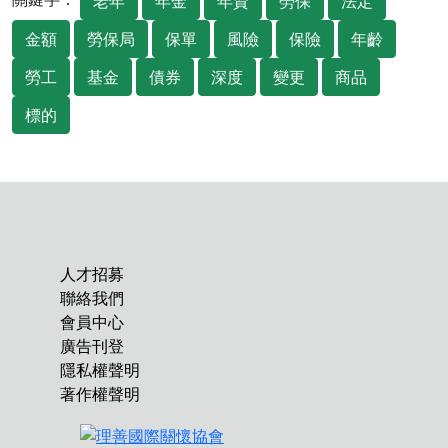
老年
年金
年資
勞保
法定
金額
勞保局
保單
風險
保險
年齡
勞工
基金
債券
深度
變更
商品
標的
人才招募
聯絡我們
會員中心
廣告刊登
隱私權聲明
著作權聲明