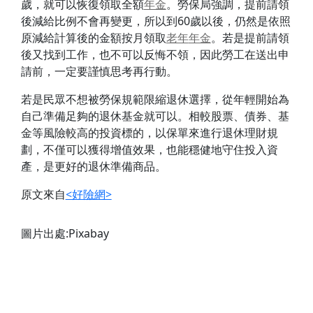
歲，就可以恢復領取全額
年金
。勞保局強調，提前請領
後減給比例不會再變更，所以到60歲以後，仍然是依照
原減給計算後的金額按月領取
老年
年金
。若是提前請領
後又找到工作，也不可以反悔不領，因此勞工在送出申
請前，一定要謹慎思考再行動。
若是民眾不想被勞保規範限縮退休選擇，從年輕開始為
自己準備足夠的退休基金就可以。相較股票、債券、基
金等風險較高的投資標的，以保單來進行退休理財規
劃，不僅可以獲得增值效果，也能穩健地守住投入資
產，是更好的退休準備商品。
原文來自
<好險網>
圖片出處:Pixabay