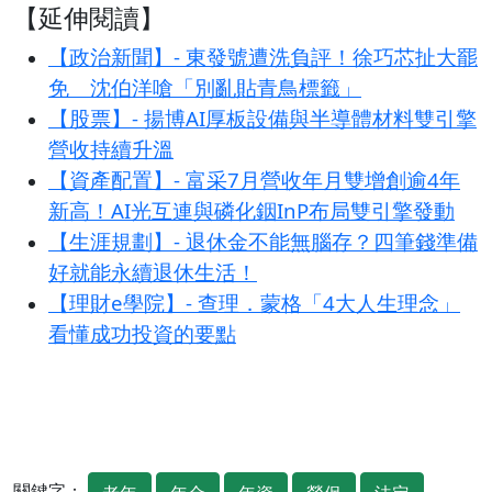
【延伸閱讀】
【政治新聞】- 東發號遭洗負評！徐巧芯扯大罷
免 沈伯洋嗆「別亂貼青鳥標籤」
【股票】- 揚博AI厚板設備與半導體材料雙引擎
營收持續升溫
【資產配置】- 富采7月營收年月雙增創逾4年
新高！AI光互連與磷化銦InP布局雙引擎發動
【生涯規劃】- 退休金不能無腦存？四筆錢準備
好就能永續退休生活！
【理財e學院】- 查理．蒙格「4大人生理念」
看懂成功投資的要點
關鍵字：