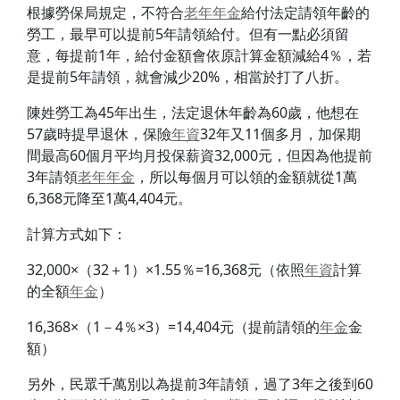
根據勞保局規定，不符合
老年
年金
給付法定請領年齡的
勞工，最早可以提前5年請領給付。但有一點必須留
意，每提前1年，給付金額會依原計算金額減給4％，若
是提前5年請領，就會減少20%，相當於打了八折。
陳姓勞工為45年出生，法定退休年齡為60歲，他想在
57歲時提早退休，保險
年資
32年又11個多月，加保期
間最高60個月平均月投保薪資32,000元，但因為他提前
3年請領
老年
年金
，所以每個月可以領的金額就從1萬
6,368元降至1萬4,404元。
計算方式如下：
32,000×（32＋1）×1.55％=16,368元（依照
年資
計算
的全額
年金
）
16,368×（1－4％×3）=14,404元（提前請領的
年金
金
額）
另外，民眾千萬別以為提前3年請領，過了3年之後到60