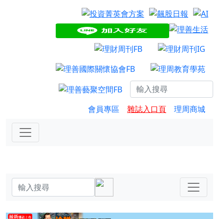
會員專區
雜誌入口頁
理周商城