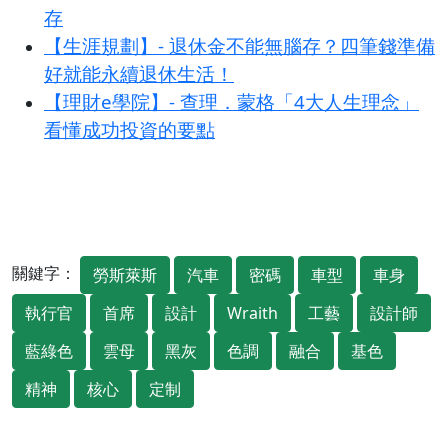
存
【生涯規劃】- 退休金不能無腦存？四筆錢準備
好就能永續退休生活！
【理財e學院】- 查理．蒙格「4大人生理念」
看懂成功投資的要點
關鍵字：
勞斯萊斯
汽車
密碼
車型
車身
執行官
首席
設計
Wraith
工藝
設計師
藍綠色
雲母
黑灰
色調
融合
基色
精神
核心
定制