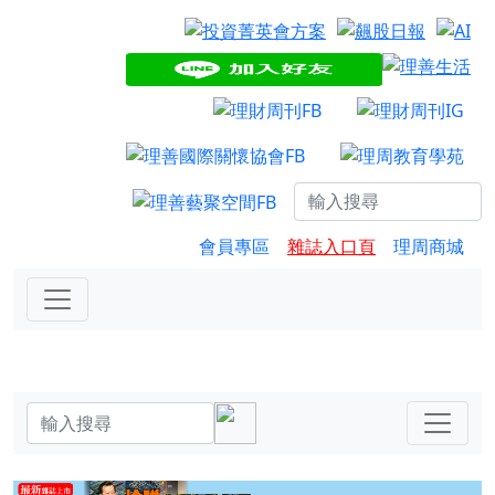
會員專區
雜誌入口頁
理周商城