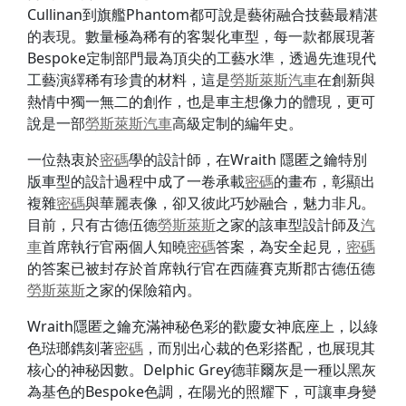
Cullinan到旗艦Phantom都可說是藝術融合技藝最精湛
的表現。數量極為稀有的客製化車型，每一款都展現著
Bespoke定制部門最為頂尖的工藝水準，透過先進現代
工藝演繹稀有珍貴的材料，這是
勞斯萊斯
汽車
在創新與
熱情中獨一無二的創作，也是車主想像力的體現，更可
說是一部
勞斯萊斯
汽車
高級定制的編年史。
一位熱衷於
密碼
學的設計師，在Wraith 隱匿之鑰特別
版車型的設計過程中成了一卷承載
密碼
的畫布，彰顯出
複雜
密碼
與華麗表像，卻又彼此巧妙融合，魅力非凡。
目前，只有古德伍德
勞斯萊斯
之家的該車型設計師及
汽
車
首席執行官兩個人知曉
密碼
答案，為安全起見，
密碼
的答案已被封存於首席執行官在西薩賽克斯郡古德伍德
勞斯萊斯
之家的保險箱內。
Wraith隱匿之鑰充滿神秘色彩的歡慶女神底座上，以綠
色琺瑯鐫刻著
密碼
，而別出心裁的色彩搭配，也展現其
核心的神秘因數。Delphic Grey德菲爾灰是一種以黑灰
為基色的Bespoke色調，在陽光的照耀下，可讓車身變