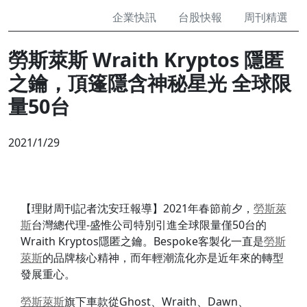
企業快訊
台股快報
周刊精選
勞斯萊斯 Wraith Kryptos 隱匿
之鑰，頂篷隱含神秘星光 全球限
量50台
2021/1/29
【理財周刊記者沈安玨報導】2021年春節前夕，
勞斯萊
斯
台灣總代理-盛惟公司特別引進全球限量僅50台的
Wraith Kryptos隱匿之鑰。Bespoke客製化一直是
勞斯
萊斯
的品牌核心精神，而年輕潮流化亦是近年來的轉型
發展重心。
勞斯萊斯
旗下車款從Ghost、Wraith、Dawn、