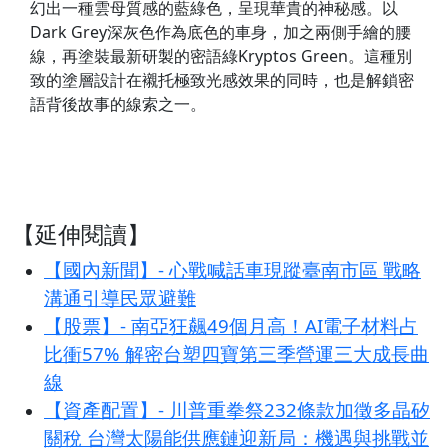
幻出一種雲母質感的藍綠色，呈現華貴的神秘感。以
Dark Grey深灰色作為底色的車身，加之兩側手繪的腰
線，再塗裝最新研製的密語綠Kryptos Green。這種別
致的塗層設計在襯托極致光感效果的同時，也是解鎖密
語背後故事的線索之一。
【延伸閱讀】
【國內新聞】- 心戰喊話車現蹤臺南市區 戰略
溝通引導民眾避難
【股票】- 南亞狂飆49個月高！AI電子材料占
比衝57% 解密台塑四寶第三季營運三大成長曲
線
【資產配置】- 川普重拳祭232條款加徵多晶矽
關稅 台灣太陽能供應鏈迎新局：機遇與挑戰並