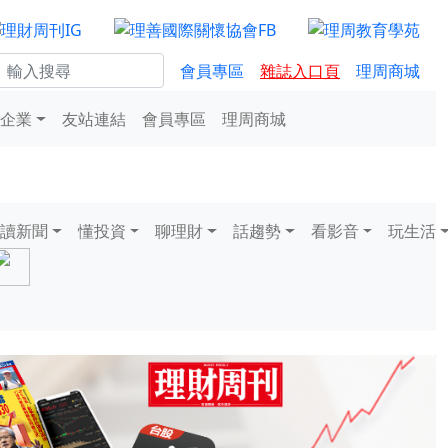
會員專區
雜誌入口頁
理周商城
企業
友站連結
會員專區
理周商城
讀新聞
懂投資
聊理財
話趨勢
看影音
玩生活