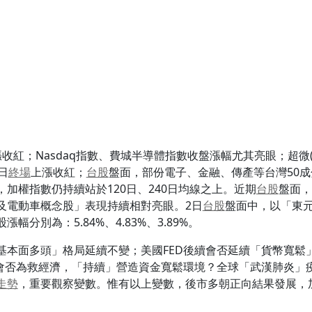
收紅；Nasdaq指數、費城半導體指數收盤漲幅尤其亮眼；超微(AMD
日
終場
上漲收紅；
台股
盤面，部份電子、金融、傳產等台灣50成
漲幅，加權指數仍持續站於120日、240日均線之上。近期
台股
盤面，
及電動車概念股」表現持續相對亮眼。2日
台股
盤面中，以「東
幅分別為：5.84%、4.83%、3.89%。
基本面多頭」格局延續不變；美國FED後續會否延續「貨幣寬鬆
B)會否為救經濟，「持續」營造資金寬鬆環境？全球「武漢肺炎
走勢
，重要觀察變數。惟有以上變數，後市多朝正向結果發展，