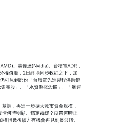
)、英偉達(Nvidia)、台積電ADR，
分權值股，2日
終場
同步收紅之下，加
仍可見到部份「台積電先進製程供應鏈
元集團股」、「水資源概念股」、「航運
」基調，再進一步擴大救市資金規模，
」疫情何時明顯、穩定趨緩？疫苗何時正
加權指數後續方有機會再見到長波段、