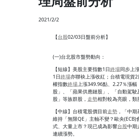
理周盤前分析
2021/2/2
【
台股
02/03日盤前分析】
(一)台北股市盤勢動向：
【短線】美股主要指數1日
終場
同步上漲
1日
終場
亦聯袂上漲收紅；台積電現貨2
權指數
終場
上漲349.96點、2.27％
股」、「蘋果供應鏈股」、「自動駕駛
股」等族群股，
走勢
相對較為亮眼，類股漲
【中線】台積電股價目前
走勢
，「中期
維持「無限QE」主軸不變？歐央(EC
式、大量上市？現已成為影響
台股
中期
連續漲勢。