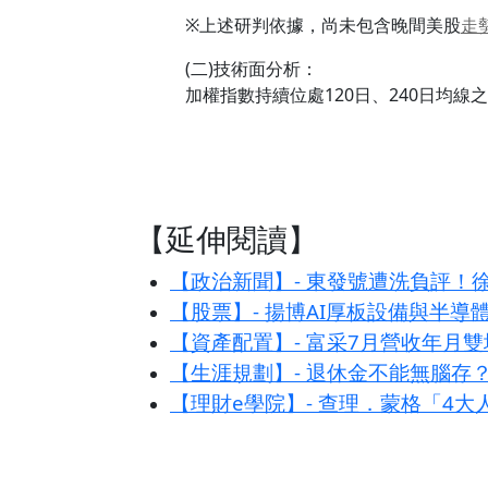
※上述研判依據，尚未包含晚間美股
走
(二)技術面分析：
加權指數持續位處120日、240日均線
【延伸閱讀】
【政治新聞】- 東發號遭洗負評
【股票】- 揚博AI厚板設備與半導
【資產配置】- 富采7月營收年月雙
【生涯規劃】- 退休金不能無腦存
【理財e學院】- 查理．蒙格「4