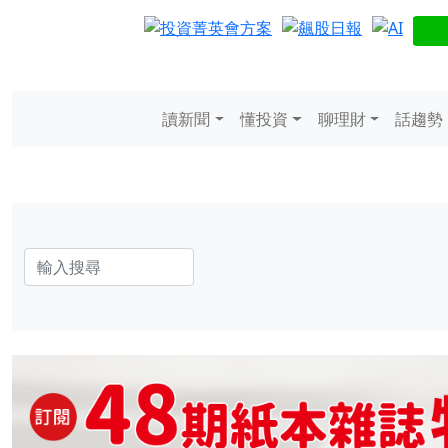
讀新聞
懂投資
聊理財
話趨勢