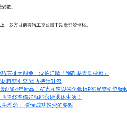
勢
變數。
之上，多方目前持續主導
台股
中期
走勢
發球權。
！徐巧芯扯大罷免 沈伯洋嗆「別亂貼青鳥標籤」
體材料雙引擎 營收持續升溫
增創逾4年新高！AI光互連與磷化銦InP布局雙引擎發
？四筆錢準備好就能永續退休生活！
大人生理念」 看懂成功投資的要點