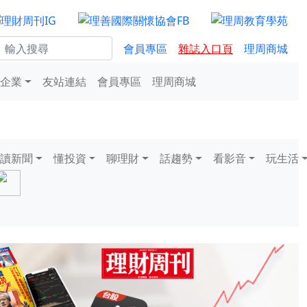
會員專區
雜誌入口頁
理周商城
企業
友站連結
會員專區
理周商城
讀新聞
懂投資
聊理財
話趨勢
看影音
玩生活