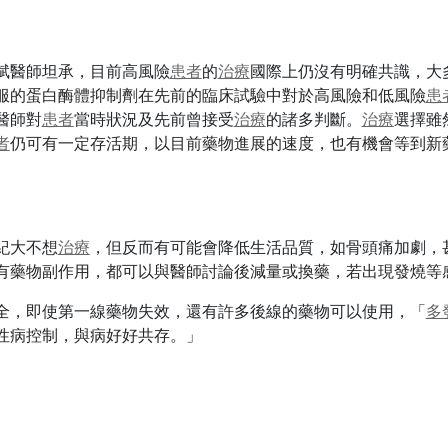
斌醫師坦承，目前高風險
患者
的
治療
國際上仍沒有明確共識，大
服的蛋白酶體抑制劑在先前的臨床試驗中對於高風險和低風險
患
醫師對
患者
當時狀況及先前曾接受
治療
的諸多判斷。
治療
選擇雖
者
仍可有一定存活期，以目前藥物進展的速度，也有機會等到新
紀大不想
治療
，但反而有可能會降低生活品質，如骨頭痛加劇，
有藥物副作用，都可以與醫師討論後減量或換藥，若出現發燒等
全，即使第一線藥物失效，還有許多後線的藥物可以使用，「
多
性病控制，與病好好共存。」