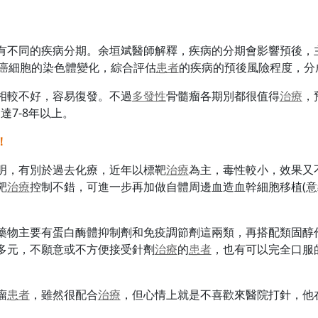
有不同的疾病分期。余垣斌醫師解釋，疾病的分期會影響預後，主要
還要了解癌細胞的染色體變化，綜合評估
患者
的疾病的預後風險程度，分
相較不好，容易復發。不過
多發性
骨髓瘤各期別都很值得
治療
，
達7-8年以上。
！
明，有別於過去化療，近年以標靶
治療
為主，毒性較小，效果又
靶
治療
控制不錯，可進一步再加做自體周邊血造血幹細胞移植(意
藥物主要有蛋白酶體抑制劑和免疫調節劑這兩類，再搭配類固醇
多元，不願意或不方便接受針劑
治療
的
患者
，也有可以完全口服
瘤
患者
，雖然很配合
治療
，但心情上就是不喜歡來醫院打針，他