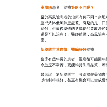
高風險
患者
治療
策略不同嗎？
至於高風險
患者
的
治療
有何不同？余垣
療
成效比低風險
患者
差。有趣的是，口
給付，但最後藥物的選擇仍然要取決於
還是可以
治療
！」醫師鼓勵，高風險
患
棄。
新藥問世速度快 醫籲好好
治療
臨床有些年長的
患者
，罹癌後可能因年
今
治療
不辛苦，更能維持生活品質，若
醫師說，隨新藥問世，各線標靶藥物齊
以控制得很好，甚至有機會可以當成慢