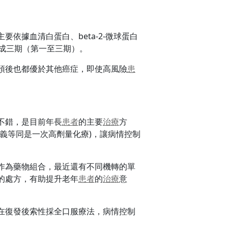
依據血清白蛋白、beta-2-微球蛋白
成三期（第一至三期）。
預後也都優於其他癌症，即使高風險
患
不錯，是目前年長
患者
的主要
治療
方
義等同是一次高劑量化療)，讓病情控制
作為藥物組合，最近還有不同機轉的單
的處方，有助提升老年
患者
的
治療
意
在復發後索性採全口服療法，病情控制