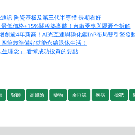
光通訊 陶瓷基板及第三代半導體 長期看好
鎖 最低價格+15%關稅築高牆！台廠受惠與隱憂全拆解
增創逾4年新高！AI光互連與磷化銦InP布局雙引擎發
？四筆錢準備好就能永續退休生活！
大人生理念」 看懂成功投資的要點
瘤
醫師
高風險
藥物
余垣斌
疾病
標靶