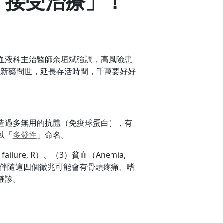
「接受治療」！
血液科主治醫師余垣斌強調，高風險
患
待新藥問世，延長存活時間，千萬要好好
造過多無用的抗體（免疫球蛋白），有
以「
多發性
」命名。
lure, R）、（3）貧血（Anemia,
相似，伴隨這四個徵兆可能會有骨頭疼痛、嗜
確診。