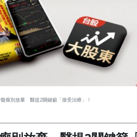
髓瘤別放棄 醫提2關鍵籲「接受治療」！