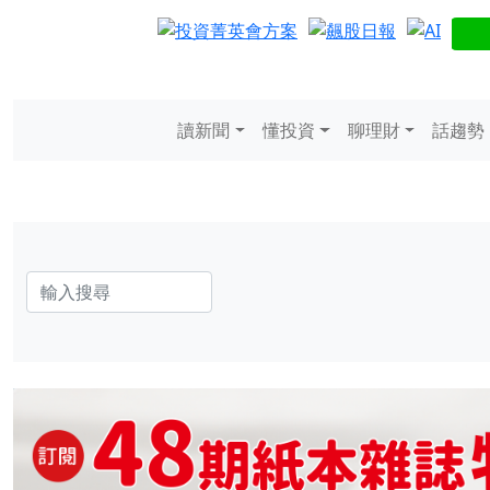
讀新聞
懂投資
聊理財
話趨勢