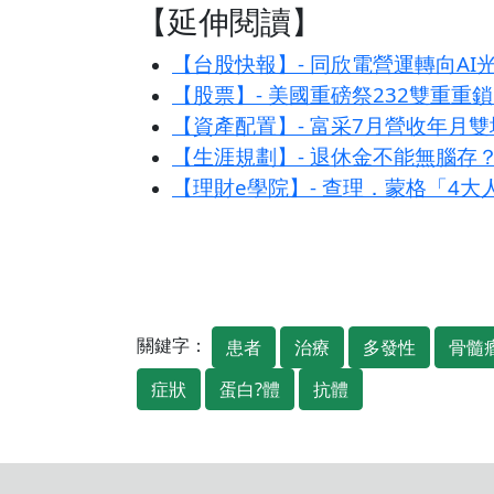
【延伸閱讀】
【台股快報】- 同欣電營運轉向AI
【股票】- 美國重磅祭232雙重重
【資產配置】- 富采7月營收年月雙
【生涯規劃】- 退休金不能無腦存
【理財e學院】- 查理．蒙格「4
關鍵字：
患者
治療
多發性
骨髓
症狀
蛋白?體
抗體