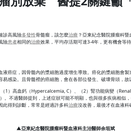
瘤別放棄 醫提2關鍵籲
確診高風險
多發性
骨髓瘤，該怎麼
治療
？亞東紀念醫院腫瘤科暨
風險
患者
相同的
治療
效果，平均存活期可達3-4年，更有機會等
血液癌症，因骨髓內的漿細胞過度增生導致。癌化的漿細胞會製
容易感染。且骨髓裡的癌細胞，會在各部位發生、破壞骨頭，故
血鈣（Hypercalcemia, C）、（2）腎功能病變（Renal fai
ions, B）。不過醫師提到，上述症狀可能不明顯，也與很多疾病
因此得到診斷，常常是經過許多科
治療
沒改善，最後才在血液科
▲亞東紀念醫院腫瘤科暨血液科主治醫師余垣斌