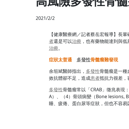
高風險多發性骨髓
2021/2/2
【健康醫療網／記者蔡岳宏報導】長輩
者
還是可以
治療
，也有藥物能達到與低
治療
。
症狀太普通
多發性
骨髓瘤難發現
余垣斌醫師指出，
多發性
骨髓瘤是一種
效抗體卻不足，造成
患者
抵抗力很差，
多發性
骨髓瘤常以「CRAB」徵兆表現：（1）高
A）、（4）骨頭病變（Bone les
睡、疲倦、蛋白尿等症狀，但也不容易