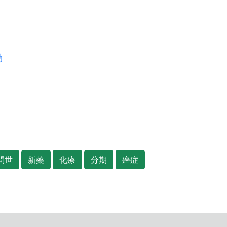
動
問世
新藥
化療
分期
癌症