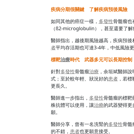
疾病分期很關鍵 了解疾病預後風險
如同其他的癌症一樣，
多發性
骨髓瘤也
（ß2-microglobulin），甚至
醫師指出，越後期風險越高，疾病預後
者
平均存活期也可達3-4年，中低風險更
標靶
治療
時代 武器多元可以長期控制
針對
多發性
骨髓瘤
治療
，余垣斌醫師說
式；至於較年輕、狀況好的
患者
，若標
更長久。
醫師進一步指出，
多發性
骨髓瘤的標靶
株抗體可以使用，讓
治療
的武器變得更
願。
醫師分享，曾有一名洗腎的
多發性
骨髓
的不錯，
患者
也更願意接受。