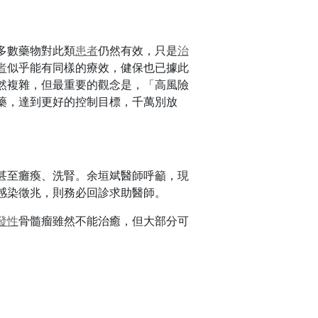
多數藥物對此類
患者
仍然有效，只是
治
者
似乎能有同樣的療效，健保也已據此
然複雜，但最重要的觀念是，「高風險
藥，達到更好的控制目標，千萬別放
甚至癱瘓、洗腎。余垣斌醫師呼籲，現
感染徵兆，則務必回診求助醫師。
發性
骨髓瘤雖然不能治癒，但大部分可