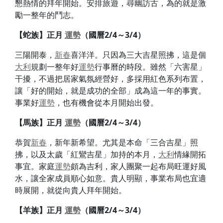
懇熱情的拜年開始。安排旅遊，尋幽訪古，為的就是激
勵一整年的鬥志。
【蛇族】
正月
運勢
（國曆2/4～3/4）
三陽開泰，
新春
喜洋洋。只因為三大吉星照拂，這是個
大利
規劃一整年好
運勢
行事曆的時段。雖然「六害星」
干擾，不過把居家氣氛經營好，多採用紅色系列布置，
讓「好的開始，就是成功的全部」成為這一年的事實。
事業好
運勢
，也有機會從本月開始出發。
【馬族】
正月
運勢
（國曆2/4～3/4）
恭賀
新春
，新年新希望。尤其是本命「三合吉星」照
拂，以及太歲「紅鸞吉星」加持的本月，
大利
情緣開拓
事宜。家庭
運勢
頗為吉利，家人團聚一起布局旺運好風
水，讓全家成員順心如意。貴人明顯，事業布局也宜適
時展開，就從向貴人拜年開始。
【羊族】
正月
運勢
（國曆2/4～3/4）