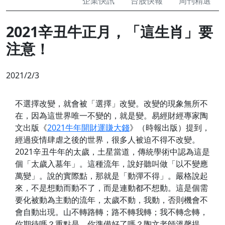
企業快訊
台股快報
周刊精選
2021辛丑牛正月，「這生肖」要
注意！
2021/2/3
不選擇改變，就會被「選擇」改變。改變的現象無所不
在，因為這世界唯一不變的，就是變。易經財經專家陶
文出版《
2021牛年開財運賺大錢
》（時報出版）提到，
經過疫情肆虐之後的世界，很多人被迫不得不改變。
2021辛丑牛年的太歲，土星當道，傳統學術中認為這是
個「太歲入墓年」。這種流年，說好聽叫做「以不變應
萬變」。說的實際點，那就是「動彈不得」。嚴格說起
來，不是想動而動不了，而是連動都不想動。這是個需
要化被動為主動的流年，太歲不動，我動，否則機會不
會自動出現。山不轉路轉；路不轉我轉；我不轉念轉，
你期待嗎？重點是，你準備好了嗎？陶文老師溫馨提