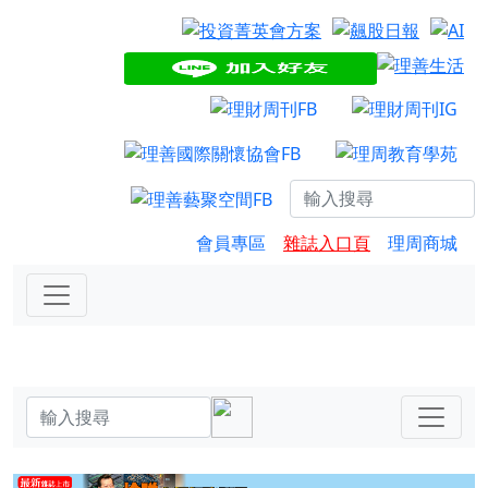
會員專區
雜誌入口頁
理周商城