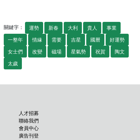
關鍵字：
運勢
新春
大利
貴人
事業
一整年
情緣
需要
吉星
國曆
好運勢
女士們
改變
磁場
星氣勢
祝賀
陶文
太歲
人才招募
聯絡我們
會員中心
廣告刊登