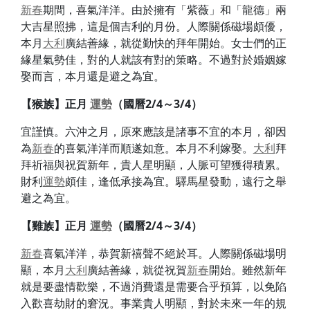
新春
期間，喜氣洋洋。由於擁有「紫薇」和「龍德」兩
大吉星照拂，這是個吉利的月份。人際關係磁場頗優，
本月
大利
廣結善緣，就從勤快的拜年開始。女士們的正
緣星氣勢佳，對的人就該有對的策略。不過對於婚姻嫁
娶而言，本月還是避之為宜。
【猴族】
正月
運勢
（國曆2/4～3/4）
宜謹慎。六沖之月，原來應該是諸事不宜的本月，卻因
為
新春
的喜氣洋洋而順遂如意。本月不利嫁娶。
大利
拜
拜祈福與祝賀新年，貴人星明顯，人脈可望獲得積累。
財利
運勢
頗佳，逢低承接為宜。驛馬星發動，遠行之舉
避之為宜。
【雞族】
正月
運勢
（國曆2/4～3/4）
新春
喜氣洋洋，恭賀新禧聲不絕於耳。人際關係磁場明
顯，本月
大利
廣結善緣，就從祝賀
新春
開始。雖然新年
就是要盡情歡樂，不過消費還是需要合乎預算，以免陷
入歡喜劫財的窘況。事業貴人明顯，對於未來一年的規