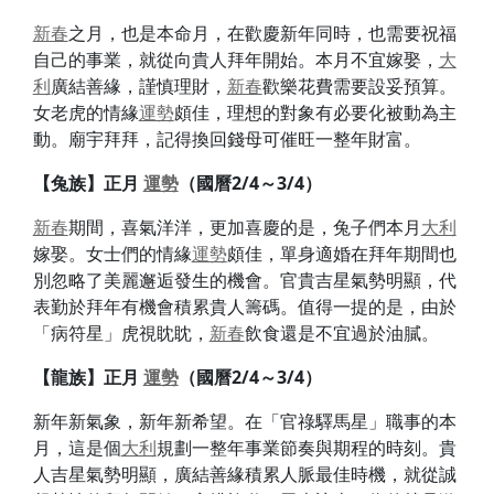
新春
之月，也是本命月，在歡慶新年同時，也需要祝福
自己的事業，就從向貴人拜年開始。本月不宜嫁娶，
大
利
廣結善緣，謹慎理財，
新春
歡樂花費需要設妥預算。
女老虎的情緣
運勢
頗佳，理想的對象有必要化被動為主
動。廟宇拜拜，記得換回錢母可催旺一整年財富。
【兔族】
正月
運勢
（國曆2/4～3/4）
新春
期間，喜氣洋洋，更加喜慶的是，兔子們本月
大利
嫁娶。女士們的情緣
運勢
頗佳，單身適婚在拜年期間也
別忽略了美麗邂逅發生的機會。官貴吉星氣勢明顯，代
表勤於拜年有機會積累貴人籌碼。值得一提的是，由於
「病符星」虎視眈眈，
新春
飲食還是不宜過於油膩。
【龍族】
正月
運勢
（國曆2/4～3/4）
新年新氣象，新年新希望。在「官祿驛馬星」職事的本
月，這是個
大利
規劃一整年事業節奏與期程的時刻。貴
人吉星氣勢明顯，廣結善緣積累人脈最佳時機，就從誠