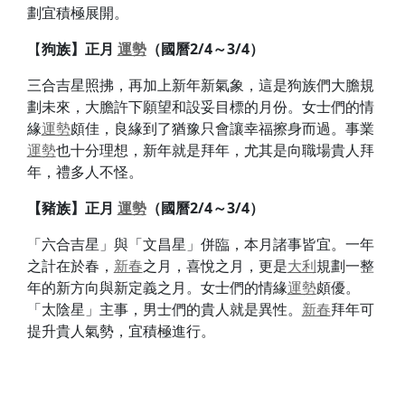
劃宜積極展開。
【
狗族】
正月
運勢
（國曆2/4～3/4）
三合吉星照拂，再加上新年新氣象，這是狗族們大膽規
劃未來，大膽許下願望和設妥目標的月份。女士們的情
緣
運勢
頗佳，良緣到了猶豫只會讓幸福擦身而過。事業
運勢
也十分理想，新年就是拜年，尤其是向職場貴人拜
年，禮多人不怪。
【豬族】
正月
運勢
（國曆2/4～3/4）
「六合吉星」與「文昌星」併臨，本月諸事皆宜。一年
之計在於春，
新春
之月，喜悅之月，更是
大利
規劃一整
年的新方向與新定義之月。女士們的情緣
運勢
頗優。
「太陰星」主事，男士們的貴人就是異性。
新春
拜年可
提升貴人氣勢，宜積極進行。