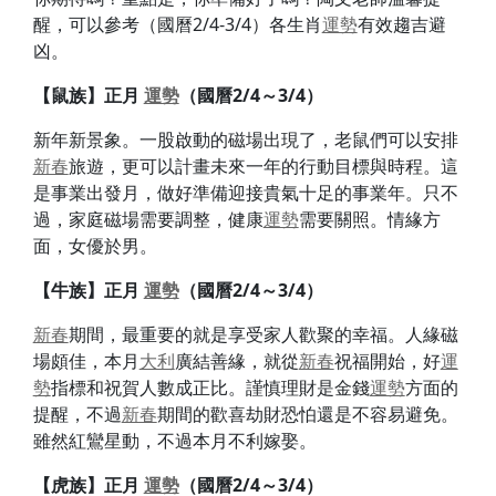
醒，可以參考（國曆2/4-3/4）各生肖
運勢
有效趨吉避
凶。
【鼠族】
正月
運勢
（國曆2/4～3/4）
新年新景象。一股啟動的磁場出現了，老鼠們可以安排
新春
旅遊，更可以計畫未來一年的行動目標與時程。這
是事業出發月，做好準備迎接貴氣十足的事業年。只不
過，家庭磁場需要調整，健康
運勢
需要關照。情緣方
面，女優於男。
【牛族】
正月
運勢
（國曆2/4～3/4）
新春
期間，最重要的就是享受家人歡聚的幸福。人緣磁
場頗佳，本月
大利
廣結善緣，就從
新春
祝福開始，好
運
勢
指標和祝賀人數成正比。謹慎理財是金錢
運勢
方面的
提醒，不過
新春
期間的歡喜劫財恐怕還是不容易避免。
雖然紅鸞星動，不過本月不利嫁娶。
【虎族】
正月
運勢
（國曆2/4～3/4）