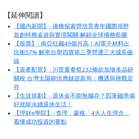
【延伸閱讀】
【國內新聞】- 僑務探索營培育青年國際視野
首創特務桌遊與實境闖關 解鎖全球僑務藍圖
【股票】- 南亞狂飆49個月高！AI電子材料占
比衝57% 解密台塑四寶第三季營運三大成長曲
線
【資產配置】- 川普重拳祭232條款加徵多晶矽
關稅 台灣太陽能供應鏈迎新局：機遇與挑戰並
存
【生涯規劃】- 退休金不能無腦存？四筆錢準備
好就能永續退休生活！
【理財e學院】- 查理．蒙格「4大人生理念」
看懂成功投資的要點