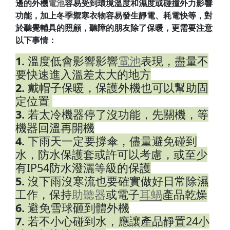
邊的外機
電池
容易受到環境溫度和濕度或碰撞外力影響
功能，加上冬季禦寒衣物容易發生靜電、耗電快等，對
於聽覺輔具的照顧，聽障的朋友除了保暖，更需要注意
以下事情：
1.
溫度低會影響影響
電池
表現，盡量不
要快速進入溫差太大的地方
2.
戴帽子保暖，保護外機也可以幫助固
定位置
3.
若太冷機器停了沒功能，先關機，等
機器回溫再開機
4.
下雨天一定要撐傘，儘量避免碰到
水，防水保護套或許可以考慮，或至少
有IP54防水潑灑等級的保護
5.
沒下雨沒寒流也要確實做好日常除濕
工作，保持
助聽器
或電子
耳蝸
產品乾燥
6.
避免雪球砸到體外機
7.
若不小心碰到水，應讓產品靜置24小