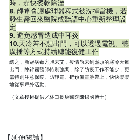
時，趕快擦乾除溼
8.
靜電會讓處理器程式被洗掉當機，若
發生需回來醫院或聽語中心重新整理設
定
9.
避免感冒造成中耳炎
10.
天冷若不想出門，可以透過電視、聽
廣播等方式持續聽能復健工作
總之，新冠病毒方興未艾，疫情尚未到盡頭的寒冷天氣
出門，陳錦國醫師特別強調，除了防疫工作不能少，更
需特別注意保暖、防靜電、把預備
電池
帶上，快快樂樂
地從事戶外活動。
（文章授權提供／林口長庚醫院陳錦國博士）
【延伸閱讀】