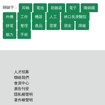
關鍵字：
耳蝸
電池
助聽器
電子
陳錦國
外機
工作
機器
人工
林口長庚醫院
靜電
整理
產品
需要
朋友
障礙
聽力
手術
人才招募
聯絡我們
會員中心
廣告刊登
隱私權聲明
著作權聲明