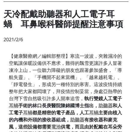
天冷配戴助聽器和人工電子耳
蝸 耳鼻喉科醫師提醒注意事項
2021/2/6
【健康醫療網／編輯部整理】寒流一波波，夾雜濕冷的
空氣讓保暖設備供不應求，難得的飄雪更讓許多人冒著
凍冷上山，一位聽力障礙的朋友也跟著參加盛會，「導
航失靈」、「手機開不起來當機」、「越來越耗電」、
「靜電發生」，形成另一種特別的寒害。這波疫情持續
整年把大家都悶壞了，拜疫情控制妥當，身處亞熱帶的
台灣下雪自然吸引許多人開車追雪，
執行雙鏡人工電子
耳蝸
手術的林口長庚醫院陳錦國博士指出，
助聽器
和人
工電子
耳蝸
都是精密的電子產品，人工
耳蝸
主要由植入
的內機和外頭的接收器組成，
助聽器
有接收器和麥克
風，這些設備都需要
電池
供電，而且由於配戴在耳朵旁