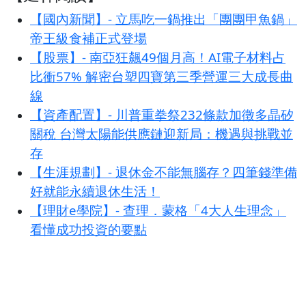
【國內新聞】- 立馬吃一鍋推出「團團甲魚鍋」
帝王級食補正式登場
【股票】- 南亞狂飆49個月高！AI電子材料占
比衝57% 解密台塑四寶第三季營運三大成長曲
線
【資產配置】- 川普重拳祭232條款加徵多晶矽
關稅 台灣太陽能供應鏈迎新局：機遇與挑戰並
存
【生涯規劃】- 退休金不能無腦存？四筆錢準備
好就能永續退休生活！
【理財e學院】- 查理．蒙格「4大人生理念」
看懂成功投資的要點