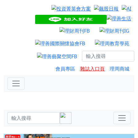
會員專區
雜誌入口頁
理周商城