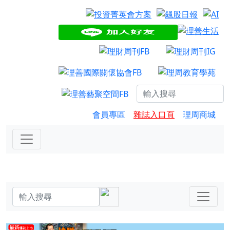
會員專區
雜誌入口頁
理周商城