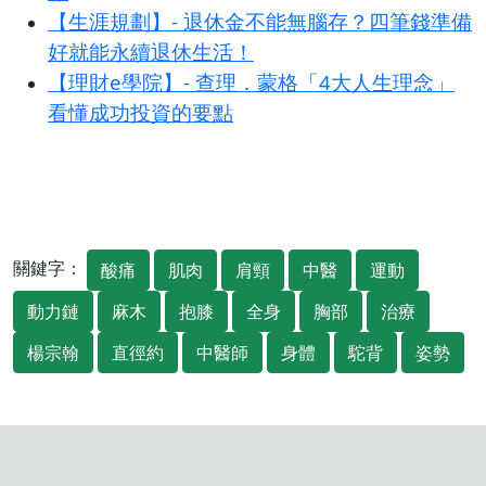
【生涯規劃】- 退休金不能無腦存？四筆錢準備
好就能永續退休生活！
【理財e學院】- 查理．蒙格「4大人生理念」
看懂成功投資的要點
關鍵字：
酸痛
肌肉
肩頸
中醫
運動
動力鏈
麻木
抱膝
全身
胸部
治療
楊宗翰
直徑約
中醫師
身體
駝背
姿勢