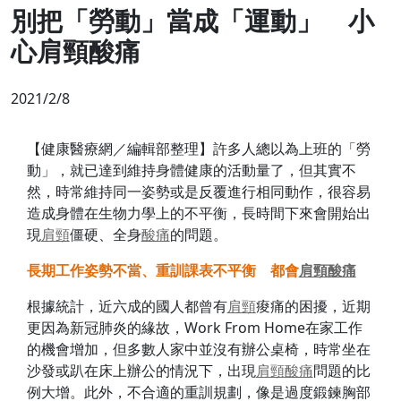
別把「勞動」當成「運動」 小
心肩頸酸痛
2021/2/8
【健康醫療網／編輯部整理】許多人總以為上班的「勞
動」，就已達到維持身體健康的活動量了，但其實不
然，時常維持同一姿勢或是反覆進行相同動作，很容易
造成身體在生物力學上的不平衡，長時間下來會開始出
現
肩頸
僵硬、全身
酸痛
的問題。
長期工作姿勢不當、重訓課表不平衡 都會
肩頸
酸痛
根據統計，近六成的國人都曾有
肩頸
痠痛的困擾，近期
更因為新冠肺炎的緣故，Work From Home在家工作
的機會增加，但多數人家中並沒有辦公桌椅，時常坐在
沙發或趴在床上辦公的情況下，出現
肩頸
酸痛
問題的比
例大增。此外，不合適的重訓規劃，像是過度鍛鍊胸部