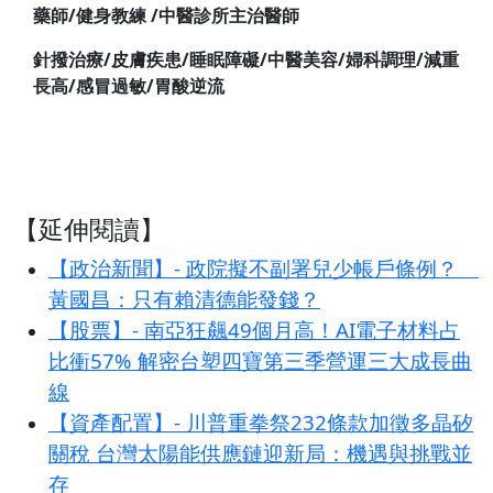
藥師/健身教練 /中醫診所主治醫師
針撥治療/皮膚疾患/睡眠障礙/中醫美容/婦科調理/減重
長高/感冒過敏/胃酸逆流
【延伸閱讀】
【政治新聞】- 政院擬不副署兒少帳戶條例？
黃國昌：只有賴清德能發錢？
【股票】- 南亞狂飆49個月高！AI電子材料占
比衝57% 解密台塑四寶第三季營運三大成長曲
線
【資產配置】- 川普重拳祭232條款加徵多晶矽
關稅 台灣太陽能供應鏈迎新局：機遇與挑戰並
存