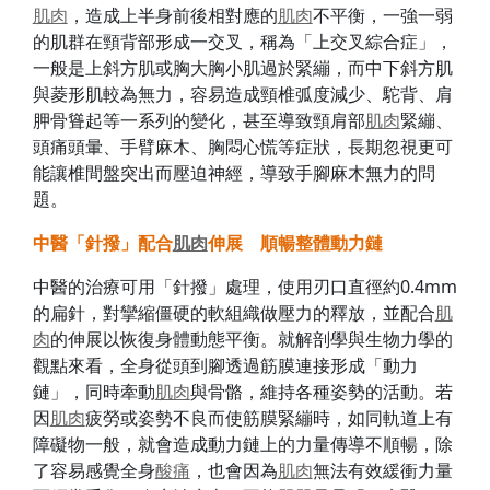
肌肉
，造成上半身前後相對應的
肌肉
不平衡，一強一弱
的肌群在頸背部形成一交叉，稱為「上交叉綜合症」，
一般是上斜方肌或胸大胸小肌過於緊繃，而中下斜方肌
與菱形肌較為無力，容易造成頸椎弧度減少、駝背、肩
胛骨聳起等一系列的變化，甚至導致頸肩部
肌肉
緊繃、
頭痛頭暈、手臂麻木、胸悶心慌等症狀，長期忽視更可
能讓椎間盤突出而壓迫神經，導致手腳麻木無力的問
題。
中醫「針撥」配合
肌肉
伸展 順暢整體動力鏈
中醫的治療可用「針撥」處理，使用刃口直徑約0.4mm
的扁針，對攣縮僵硬的軟組織做壓力的釋放，並配合
肌
肉
的伸展以恢復身體動態平衡。就解剖學與生物力學的
觀點來看，全身從頭到腳透過筋膜連接形成「動力
鏈」，同時牽動
肌肉
與骨骼，維持各種姿勢的活動。若
因
肌肉
疲勞或姿勢不良而使筋膜緊繃時，如同軌道上有
障礙物一般，就會造成動力鏈上的力量傳導不順暢，除
了容易感覺全身
酸痛
，也會因為
肌肉
無法有效緩衝力量