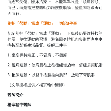
而經常受傷。臨床治療上，不能單單只是「頭痛醫頭」
而已，而是需把整體動力鏈恢復順暢，
酸痛
問題跟著迎
刃而解。
別把「勞動」當成「運動」 切記3件事
切記別把「勞動」當成「運動」，下班後仍要維持拉筋
伸展、規律運動的習慣，避免因身體
肌肉
失衡而產生疼
痛甚至影響生活品質。提醒三件事：
1. 坐姿保持端正，不聳肩，不翹腳
2. 繞肩運動：使肩膀往上往後緩慢旋轉，舒緩
肩頸
肌群
3. 抱膝運動：以雙手抱膝拉向胸部，放鬆下背肌群
（文章授權提供／楊宗翰中醫師）
醫師簡介
楊宗翰中醫師