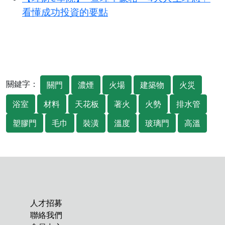
看懂成功投資的要點
關鍵字：
關門
濃煙
火場
建築物
火災
浴室
材料
天花板
著火
火勢
排水管
塑膠門
毛巾
裝潢
溫度
玻璃門
高溫
人才招募
聯絡我們