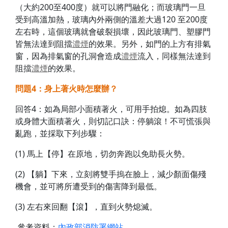
（大約200至400度）就可以將門融化；而玻璃門一旦
受到高溫加熱，玻璃內外兩側的溫差大過120 至200度
左右時，這個玻璃就會破裂損壞，因此玻璃門、塑膠門
皆無法達到阻擋
濃煙
的效果。另外，如門的上方有排氣
窗，因為排氣窗的孔洞會造成
濃煙
流入，同樣無法達到
阻擋
濃煙
的效果。
問題4
：身上著火時怎麼辦？
回答4：如為局部小面積著火，可用手拍熄。如為四肢
或身體大面積著火，則切記口訣：停躺滾！不可慌張與
亂跑，並採取下列步驟：
(1) 馬上【停】在原地，切勿奔跑以免助長火勢。
(2) 【躺】下來，立刻將雙手摀在臉上，減少顏面傷殘
機會，並可將所遭受到的傷害降到最低。
(3) 左右來回翻【滾】，直到火勢熄滅。
參考資料：
內政部消防署網站