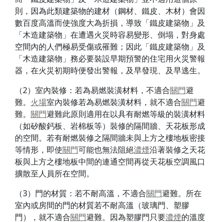
則，因為此類建築物的建材（鋼材、鐵皮、木材）會因
數百度高溫而使強度大為折損，導致「鐵皮建築物」及
「木造建築物」在遭遇火災時容易變形、倒塌，對身處
空間內的人們極易受傷或罹難；因此「鐵皮建築物」及
「木造建築物」務必要裝設早期預警的住宅用火災警報
器，在火災初期時便發出警報，及早發現、及早逃生。
（2）室內裝修：若為易燃裝潢材料，不適合
關門
避
難。
火場
室內裝修若為易燃裝潢材料，就不適合
關門
避
難。
關門
避難此原則適用在以具有耐燃等級的裝潢材料
（如矽酸鈣板、岩棉板等）裝修的隔間牆、天花板形成
的空間。若有耐燃裝修之隔間牆未與上方之樓地板密接
等情形，即使
關門
可能也無法阻絕
濃煙
沿著裝修之天花
板與上方之樓地板中間的連通空間再從天花板空調風口
擴散至人員所在空間。
（3）門的材質：若不耐高溫，不適合
關門
避難。所在
室內或房間的門的材質若不耐高溫（玻璃門、塑膠
門），就不適合
關門
避難。因為塑膠門只要
濃煙
的溫度