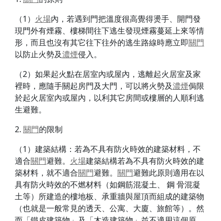
（1）
火場
內，若遇到門把溫度很高覺得燙手、開門發
現門外有煙霧、樓梯間往下逃生發現煙霧蔓延上來等情
形，而且也沒有其它往下往外的逃生路線時應立即
關門
以防止火勢及
濃煙
侵入。
（2）如果起火點在居室內或屋內，逃離起火居室及家
裡時，應隨手關起房門及大門，可以將火勢及
濃煙
侷限
於起火居室內或屋內，以利其它房間或樓層的人順利逃
生避難。
2.
關門
的限制
（1）建築結構：若為不具有防火時效的建築材料，不
適合
關門
避難。
火場
建築結構若為不具有防火時效的建
築材料，就不適合
關門
避難。
關門
避難此原則適用在以
具有防火時效的不燃材料（如鋼筋混凝土、 鋼 骨混凝
土等）所建造的樓地板、承重牆與屋頂而組成的建築物
（也就是一般常見的透天、公寓、大廈、旅館等）。然
而「鐵皮建築物」及「木造建築物」並不適用這個原