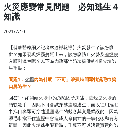
火災應變常見問題 必知逃生４
知識
2021/2/10
【健康醫療網／記者林渝樺報導】火災發生了該怎麼
辦？如果發現煙霧蔓延上來，該怎麼防止火勢及
濃煙
侵
入順利逃生呢？以下為內政部消防署提供的4個
火場
逃
生重點：
問題1
：
火場
內為什麼「不可」浪費時間尋找濕毛巾摀
口鼻逃生？
回答1：如開頭
火場
中的危險因子所述，
濃煙
是
火場
的
頭號殺手，因此不可嘗試穿越
濃煙
逃生，而以往用濕毛
巾摀口鼻即可穿越
濃煙
逃生的觀念其實是錯誤的，因為
濕毛巾擋不住
濃煙
中會造成人命傷亡的一氧化碳和有毒
氣體，因此
火場
逃生避難時，千萬不可以浪費寶貴的逃