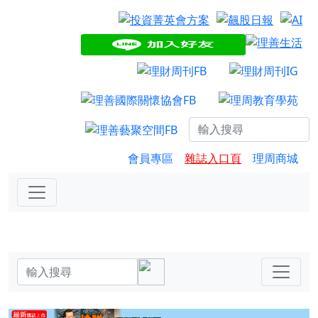
會員專區
雜誌入口頁
理周商城