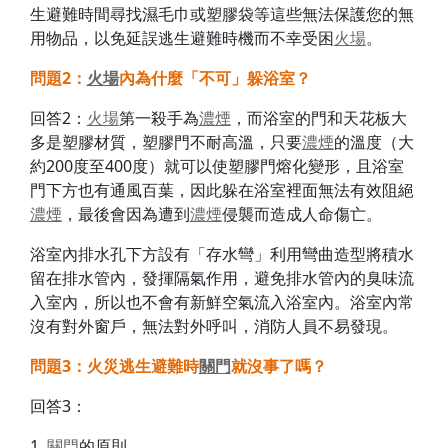
生避難時間尋找濕毛巾或塑膠袋等這些無法保護您的無
用物品，以免延誤逃生避難時機而不幸受困
火場
。
問題2
：
火場
內為什麼「不可」躲浴室？
回答2：
火場
第一殺手為
濃煙
，而浴室的門和天花板大
多是塑膠材質，塑膠門不耐高溫，只要
濃煙
的溫度（大
約200度至400度）就可以使塑膠門熔化變形，且浴室
門下方也有通風百葉，因此躲在浴室裡面無法有效阻絕
濃煙
，最後會因為遭到
濃煙
侵襲而造成人命傷亡。
浴室內排水孔下方設有「存水彎」利用彎曲造型將積水
留在排水管內，發揮隔氣作用，避免排水管內的臭味流
入室內，所以也不會有新鮮空氣流入浴室內。浴室內常
沒有對外窗戶，無法對外呼叫，消防人員不易發現。
問題3
：火災逃生避難時
關門
就沒事了嗎？
回答3：
1.
關門
的原則