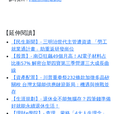
【延伸閱讀】
【民生新聞】- 三明治世代主管遭資遣 「勞工
就業通計畫」助重返研發崗位
【股票】- 南亞狂飆49個月高！AI電子材料占
比衝57% 解密台塑四寶第三季營運三大成長曲
線
【資產配置】- 川普重拳祭232條款加徵多晶矽
關稅 台灣太陽能供應鏈迎新局：機遇與挑戰並
存
【生涯規劃】- 退休金不能無腦存？四筆錢準備
好就能永續退休生活！
【理財e學院】- 查理．蒙格「4大人生理念」