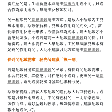
得注意的是，生理食鹽水與清潔
保養液
用途不同，只適
合作為緩衝溶液，無清潔及殺菌功能。
另一種常見的
隱形眼鏡
清潔方式，是放入小瓶罐內由雙
氧水消毒。蔡政佑解釋，雙氧水作用時間約8小時，當
化學作用反應完畢後，液體就成為純水，隔天配戴才不
會感到刺激。不過若是前一天配戴
隱形眼鏡
時間長，且
睡得晚，隔天卻需在一大早配戴，由於無法讓雙氧水有
足夠的作用時間，因此不建議以此方式清潔
隱形眼鏡
。
長時間配戴需求 驗光師建議「換一副」
若是配戴日拋式
隱形眼鏡
的民眾，有長時間配戴需求，
卻容易乾澀、異物感，能在感到不適時，更換另一副
隱
形眼鏡
，避免過度乾澀引發其他眼科狀況。
蔡政佑提醒，許多人常配戴的瞳孔放大片或變色片，通
常是以最外兩層透明、中間有色料的「三明治染色法」
製作而成，這類型鏡片較厚，氧氣傳導差，建議配戴時
數不超過6小時。