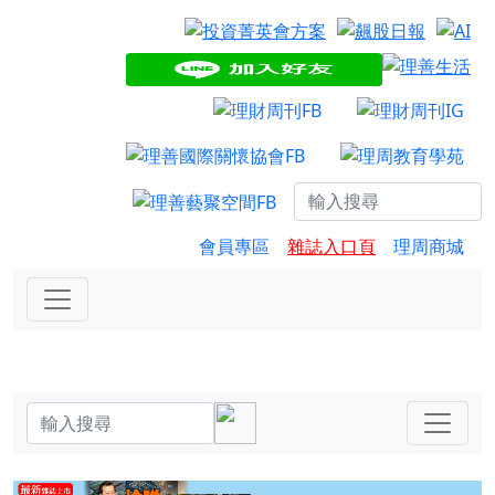
會員專區
雜誌入口頁
理周商城