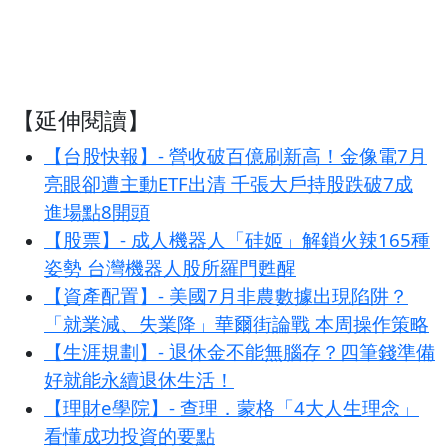
【延伸閱讀】
【台股快報】- 營收破百億刷新高！金像電7月
亮眼卻遭主動ETF出清 千張大戶持股跌破7成
進場點8開頭
【股票】- 成人機器人「硅姬」解鎖火辣165種
姿勢 台灣機器人股所羅門甦醒
【資產配置】- 美國7月非農數據出現陷阱？
「就業減、失業降」華爾街論戰 本周操作策略
【生涯規劃】- 退休金不能無腦存？四筆錢準備
好就能永續退休生活！
【理財e學院】- 查理．蒙格「4大人生理念」
看懂成功投資的要點