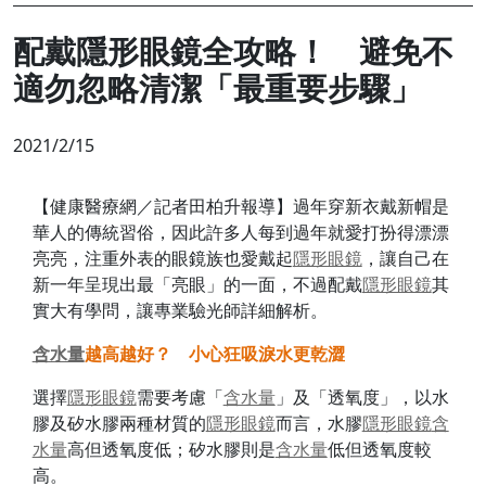
配戴隱形眼鏡全攻略！ 避免不
適勿忽略清潔「最重要步驟」
2021/2/15
【健康醫療網／記者田柏升報導】過年穿新衣戴新帽是
華人的傳統習俗，因此許多人每到過年就愛打扮得漂漂
亮亮，注重外表的眼鏡族也愛戴起
隱形眼鏡
，讓自己在
新一年呈現出最「亮眼」的一面，不過配戴
隱形眼鏡
其
實大有學問，讓專業驗光師詳細解析。
含水量
越高越好？ 小心狂吸淚水更乾澀
選擇
隱形眼鏡
需要考慮「
含水量
」及「透氧度」，以水
膠及矽水膠兩種材質的
隱形眼鏡
而言，水膠
隱形眼鏡
含
水量
高但透氧度低；矽水膠則是
含水量
低但透氧度較
高。