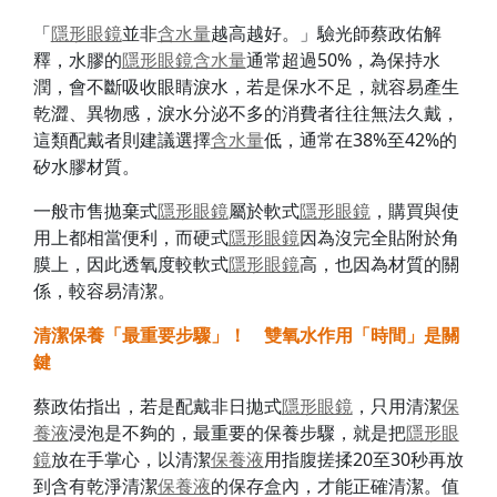
「
隱形眼鏡
並非
含水量
越高越好。」驗光師蔡政佑解
釋，水膠的
隱形眼鏡
含水量
通常超過50%，為保持水
潤，會不斷吸收眼睛淚水，若是保水不足，就容易產生
乾澀、異物感，淚水分泌不多的消費者往往無法久戴，
這類配戴者則建議選擇
含水量
低，通常在38%至42%的
矽水膠材質。
一般市售拋棄式
隱形眼鏡
屬於軟式
隱形眼鏡
，購買與使
用上都相當便利，而硬式
隱形眼鏡
因為沒完全貼附於角
膜上，因此透氧度較軟式
隱形眼鏡
高，也因為材質的關
係，較容易清潔。
清潔保養「最重要步驟」！ 雙氧水作用「時間」是關
鍵
蔡政佑指出，若是配戴非日拋式
隱形眼鏡
，只用清潔
保
養液
浸泡是不夠的，最重要的保養步驟，就是把
隱形眼
鏡
放在手掌心，以清潔
保養液
用指腹搓揉20至30秒再放
到含有乾淨清潔
保養液
的保存盒內，才能正確清潔。值