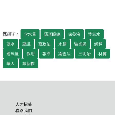
關鍵字：
含水量
隱形眼鏡
保養液
雙氧水
淚水
建議
蔡政佑
水膠
驗光師
解釋
透氧度
作用
報導
染色法
三明治
材質
華人
戴新帽
人才招募
聯絡我們