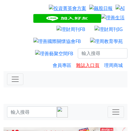
會員專區
雜誌入口頁
理周商城