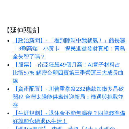
【延伸閱讀】
【政治新聞】- 「看到陳時中我就氣！」館長曬
「3劑高端」小黃卡 揭民進黨發財真相：青鳥
全失智了嗎？
【股票】- 南亞狂飆49個月高！AI電子材料占
比衝57% 解密台塑四寶第三季營運三大成長曲
線
【資產配置】- 川普重拳祭232條款加徵多晶矽
關稅 台灣太陽能供應鏈迎新局：機遇與挑戰並
存
【生涯規劃】- 退休金不能無腦存？四筆錢準備
好就能永續退休生活！
【理財e學院】- 查理．蒙格「4大人生理念」