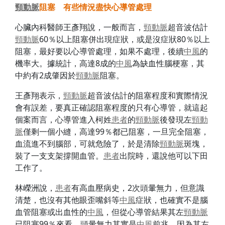
頸動脈
阻塞 有些情況盡快心導管處理
心臟內科醫師王彥翔說，一般而言，
頸動脈
超音波估計
頸動脈
60％以上阻塞併出現症狀，或是沒症狀80％以上
阻塞，最好要以心導管處理，如果不處理，後續
中風
的
機率大。據統計，高達8成的
中風
為缺血性腦梗塞，其
中約有2成肇因於
頸動脈
阻塞。
王彥翔表示，
頸動脈
超音波估計的阻塞程度和實際情況
會有誤差，要真正確認阻塞程度的只有心導管，就這起
個案而言，心導管進入柯姓
患者
的
頸動脈
後發現左
頸動
脈
僅剩一個小縫，高達99％都已阻塞，一旦完全阻塞，
血流進不到腦部，可就危險了，於是清除
頸動脈
斑塊，
裝了一支支架撐開血管。
患者
出院時，還說他可以下田
工作了。
林嶸洲說，
患者
有高血壓病史，2次頭暈無力，但意識
清楚，也沒有其他眼歪嘴斜等
中風
症狀，也確實不是腦
血管阻塞或出血性的
中風
，但從心導管結果其左
頸動脈
已阻塞99％來看，頭暈無力其實是
中風
前兆，因為其左