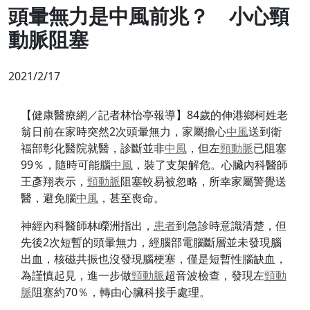
頭暈無力是中風前兆？ 小心頸
動脈阻塞
2021/2/17
【健康醫療網／記者林怡亭報導】84歲的伸港鄉柯姓老
翁日前在家時突然2次頭暈無力，家屬擔心
中風
送到衛
福部彰化醫院就醫，診斷並非
中風
，但左
頸動脈
已阻塞
99％，隨時可能腦
中風
，裝了支架解危。心臟內科醫師
王彥翔表示，
頸動脈
阻塞較易被忽略，所幸家屬警覺送
醫，避免腦
中風
，甚至喪命。
神經內科醫師林嶸洲指出，
患者
到急診時意識清楚，但
先後2次短暫的頭暈無力，經腦部電腦斷層並未發現腦
出血，核磁共振也沒發現腦梗塞，僅是短暫性腦缺血，
為謹慎起見，進一步做
頸動脈
超音波檢查，發現左
頸動
脈
阻塞約70％，轉由心臟科接手處理。