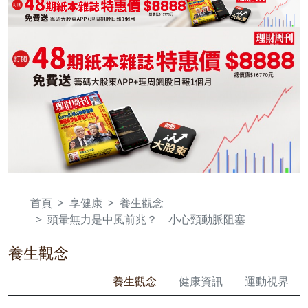
首頁
享健康
養生觀念
頭暈無力是中風前兆？ 小心頸動脈阻塞
養生觀念
養生觀念
健康資訊
運動視界