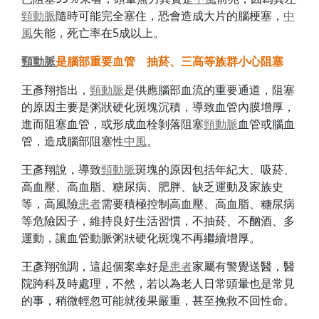
頸動脈
隨時可能完全塞住，恐會造成大片的腦梗塞，
中
風
失能，死亡率在5成以上。
頸動脈
是腦部重要血管 抽菸、三高等族群小心阻塞
王彥翔指出，
頸動脈
是供應腦部血流的重要通道，阻塞
的原因主要是粥狀硬化斑塊沉積，導致血管內膜增厚，
進而阻塞血管，或形成血栓剝落阻塞
頸動脈
血管或腦血
管，造成腦部阻塞性
中風
。
王彥翔說，導致
頸動脈
斑塊的原因包括年紀大、吸菸、
高血壓、高血脂、糖尿病、肥胖、缺乏運動及家族史
等，高風險
患者
需要積極控制高血壓、高血脂、糖尿病
等危險因子，維持良好生活習慣，不抽菸、不酗酒、多
運動，讓血管動脈粥狀硬化斑塊不再繼續增厚。
王彥翔強調，這起個案幸好是
患者
家屬有警覺送醫，醫
院跨科及時處理，不然，若以為老人日常頭暈也是常見
的事，稍微輕忽可能就後果嚴重，甚至挽救不回性命。