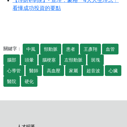
看懂成功投資的要點
關鍵字：
中風
頸動脈
患者
王彥翔
血管
腦部
頭暈
腦梗塞
左頸動脈
斑塊
心導管
醫師
高血壓
家屬
超音波
心臟
醫院
硬化
人才招募