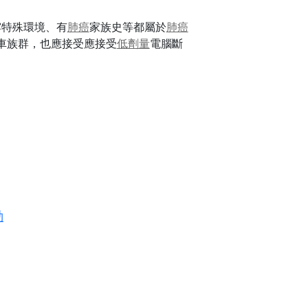
露特殊環境、有
肺癌
家族史等都屬於
肺癌
車族群，也應接受應接受
低劑量
電腦斷
動