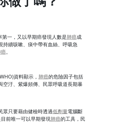
你做了嗎？
率第一，又以早期癌發現人數是
肺癌
成
現持續咳嗽、痰中帶有血絲、呼吸急
肺癌
。
WHO)資料顯示，
肺癌
的危險因子包括
與空汙、紫爆頻傳、民眾呼吸道長期暴
民眾只要藉由健檢時透過
低劑量
電腦斷
是目前唯一可以早期發現
肺癌
的工具，民