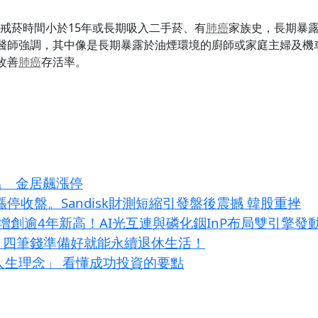
、戒菸時間小於15年或長期吸入二手菸、有
肺癌
家族史，長期暴
醫師強調，其中像是長期暴露於油煙環境的廚師或家庭主婦及機
改善
肺癌
存活率。
溫 金居飆漲停
！漲停收盤。Sandisk財測短縮引發盤後震撼 韓股重挫
增創逾4年新高！AI光互連與磷化銦InP布局雙引擎發
？四筆錢準備好就能永續退休生活！
大人生理念」 看懂成功投資的要點