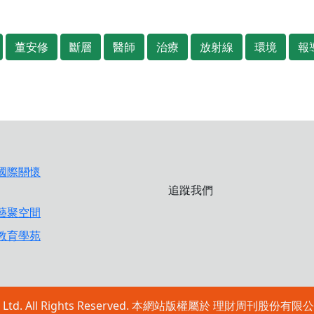
董安修
斷層
醫師
治療
放射線
環境
報
追蹤我們
ublishing Ltd. All Rights Reserved. 本網站版權屬於