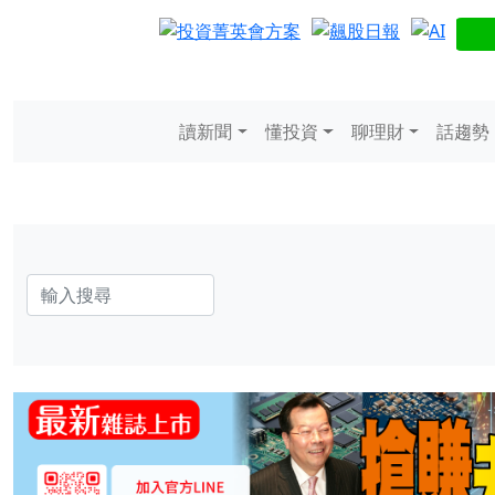
讀新聞
懂投資
聊理財
話趨勢