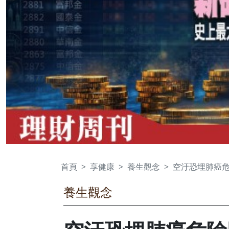
首頁
享健康
養生觀念
空汙恐埋肺癌
養生觀念