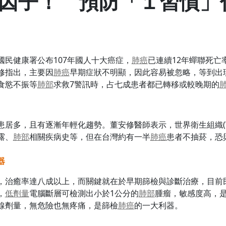
因子！ 預防「１習慣」
民健康署公布107年國人十大癌症，
肺癌
已連續12年蟬聯死亡
修指出，主要因
肺癌
早期症狀不明顯，因此容易被忽略，等到出
食慾不振等
肺部
求救7警訊時，占七成患者都已轉移或較晚期的
患居多，且有逐漸年輕化趨勢。董安修醫師表示，世界衛生組織(
露、
肺部
相關疾病史等，但在台灣約有一半
肺癌
患者不抽菸，恐
器
，治癒率達八成以上，而關鍵就在於早期篩檢與診斷治療，目前
，
低劑量
電腦斷層可檢測出小於1公分的
肺部
腫瘤，敏感度高，
線劑量，無危險也無疼痛，是篩檢
肺癌
的一大利器。