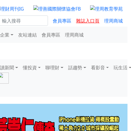
會員專區
雜誌入口頁
理周商城
企業
友站連結
會員專區
理周商城
讀新聞
懂投資
聊理財
話趨勢
看影音
玩生活