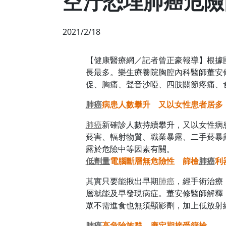
空汙恐埋肺癌危險
2021/2/18
【健康醫療網／記者曾正豪報導】根據國
長最多。樂生療養院胸腔內科醫師董安
促、胸痛、聲音沙啞、四肢關節疼痛、
肺癌
病患人數攀升 又以女性患者居多
肺癌
新確診人數持續攀升，又以女性病
菸害、輻射物質、職業暴露、二手菸暴
露於危險中等因素有關。
低劑量
電腦斷層無危險性 篩檢
肺癌
利
其實只要能揪出早期
肺癌
，經手術治療
層就能及早發現病症。董安修醫師解釋
眾不需進食也無須顯影劑，加上低放射
肺癌
高危險族群 應定期接受篩檢