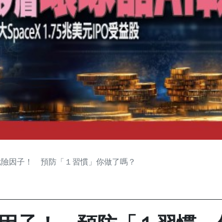
危險因子！ 預防「１習慣」你做了嗎？