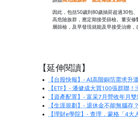
因此，包括50歲到80歲抽菸超過30包
高危險族群，應定期接受篩檢。董安修
層篩檢，及早發現就能及早接受治療，
【延伸閱讀】
【台股快報】- AI高階銅箔需求升
【ETF】- 潘健成大買100張群聯
【資產配置】- 富采7月營收年月雙
【生涯規劃】- 退休金不能無腦存
【理財e學院】- 查理．蒙格「4