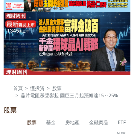
首頁
懂投資
股票
晶片電阻漲聲響起 國巨三月起漲幅達15～25%
股票
股票
基金
房地產
金融商品
ETF