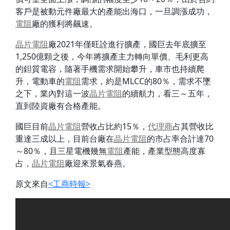
客戶是被動元件廠最大的產能出海口，一旦調漲成功，
電阻
廠的獲利將飆速。
晶片
電阻
廠2021年僅旺詮進行擴產，國巨去年底擴至
1,250億顆之後，今年將擴產主力轉向單價、毛利更高
的鉭質電容，隨著手機需求開始攀升，車市也持續爬
升，電動車的
電阻
需求，約是MLCC的80％，需求不墜
之下，業內對這一波
晶片
電阻
的續航力，看三～五年，
直到陸資廠有合格產能。
國巨目前
晶片
電阻
營收占比約15％，
代理商
占其營收比
重達三成以上，目前台廠在
晶片
電阻
的市占率合計達70
～80％，且三星電機幾無
電阻
產能，產業型態高度寡
占，
晶片
電阻
廠迎來景氣春燕。
原文來自
<工商時報>