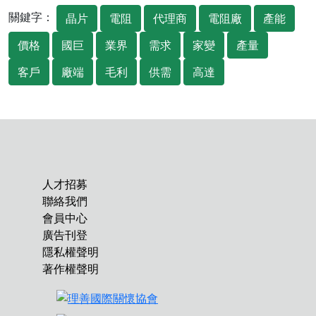
關鍵字：
晶片
電阻
代理商
電阻廠
產能
價格
國巨
業界
需求
家變
產量
客戶
廠端
毛利
供需
高達
人才招募
聯絡我們
會員中心
廣告刊登
隱私權聲明
著作權聲明