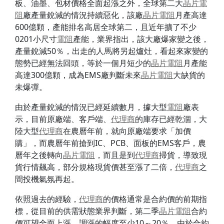
板、油墨、包材價格全面起漲之外，全球第二大
晶片
電
阻
廠產量銳減的情況持續惡化，該廠
晶片
電阻
月產高達
600億顆，產能排名高居全球第二，且近年擴了不少
0201小尺寸
電阻
產能，業界指出，該大廠爆家變之後，
產量銳減50％，出走的人馬將另起爐灶，看起來家變的
態勢已經無法回頭，等於一個月短少的
晶片
電阻
月產能
高達300億顆，成為EMS廠判斷未來
晶片
電阻
大缺貨的
未爆彈。
由於產量銳減的情況已經延續數月，據大型
電阻
廠表
示，目前原廠端、客戶端、
代理商
的庫存已經乾涸，大
陸大型
代理商
在農曆年前，就向原廠端要求「加價
購」，而農曆年前搶到IC、PCB、面板的EMS客戶，農
曆年之後轉向
晶片
電阻
，而且是到
代理商
掃貨，導致現
貨行情飆高，部分規格現貨價甚至漲了二倍，
代理商
之
間投機氣氛再起。
依照過去的經驗，
代理商
的價格通常是合約價的前期指
標，從目前的供需狀態業界判斷，第二季
晶片
電阻
合約
價可望全面上漲，調漲的幅度至少10～20％，由於合約