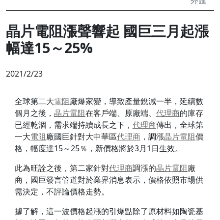
外匯
晶片電阻漲聲響起 國巨三月起漲
幅達15～25%
2021/2/23
全球第二大
電阻
廠爆家變，導致產量銳減一半，延續數
個月之後，
晶片
電阻
在客戶端、原廠端、
代理商
的庫存
已經乾涸，需求端持續成長之下，
代理商
傳出，全球第
一大
電阻
廠國巨針對大中華區
代理商
，調漲
晶片
電阻
價
格，幅度達15～25％，新價格將於3月1日生效。
此為旺詮之後，第二家針對
代理商
調漲的
晶片
電阻
廠
商，國巨發言管道對於業界消息表示，價格依照市場供
需決定，不評論價格走勢。
據了解，這一波價格起漲的引爆點除了原材料如陶瓷基