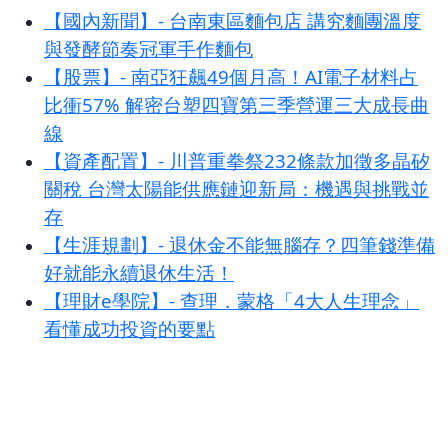
【國內新聞】- 台南東區麵包店 講究麵團溫度
與發酵節奏冠軍手作麵包
【股票】- 南亞狂飆49個月高！AI電子材料占
比衝57% 解密台塑四寶第三季營運三大成長曲
線
【資產配置】- 川普重拳祭232條款加徵多晶矽
關稅 台灣太陽能供應鏈迎新局：機遇與挑戰並
存
【生涯規劃】- 退休金不能無腦存？四筆錢準備
好就能永續退休生活！
【理財e學院】- 查理．蒙格「4大人生理念」
看懂成功投資的要點