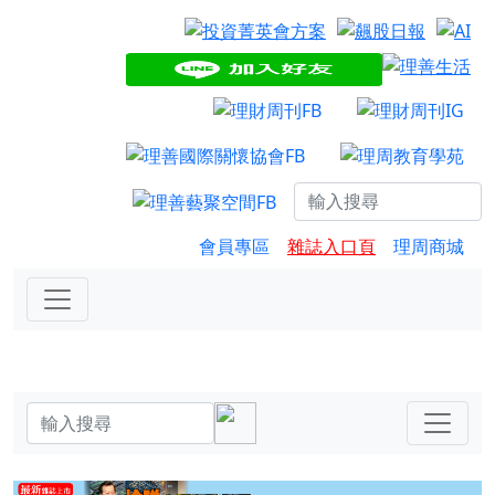
會員專區
雜誌入口頁
理周商城