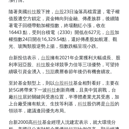
漲行情。
隨著美國
科技
股下挫，
台股
23日淪落高檔震盪，電子權
值股遭空方鎖定，資金轉向到金融、傳產族群，後續隨
著電子回穩帶動加權指數，終場翻紅小漲，收在
16443 點，受到台積電（2330）開低在627元，
台股
加
權指數24日開在16,329.54點，還好傳產股如航運、觀
光、玻陶類股逆勢上揚，指數跌幅呈現小跌。
台新投信表示，
台股
擁有2021年企業獲利大幅成長、股
利率冠亞股、
科技
股全球競爭力佳等三項優勢，可望持
續吸引資金湧入，
預期
農曆春節年後仍有機會續攻。
至於基金類型上，則以
台股
科技
基金相對看好，主要在
於5G將帶來下一波
科技
創新商機，且美中貿易戰，台
廠
科技
居於關鍵與受惠位置，半導體產業尤其受惠，加
上台廠受擁有航太、生技等利基，
科技
股仍將是
台股
的
領頭羊，建議逢回優先布局。
台新2000高
科技
基金經理人沈建宏表示，就大環境分