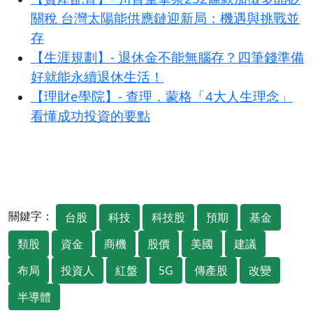
關稅 台灣太陽能供應鏈迎新局：機遇與挑戰並
存
【生涯規劃】- 退休金不能無腦存？四筆錢準備
好就能永續退休生活！
【理財e學院】- 查理．蒙格「4大人生理念」
看懂成功投資的要點
關鍵字：
台股
科技
科技股
預期
基金
類股
資金
商機
股價
美國
建議
布局
投資人
紅盤
5G
傳產股
改變
半導體