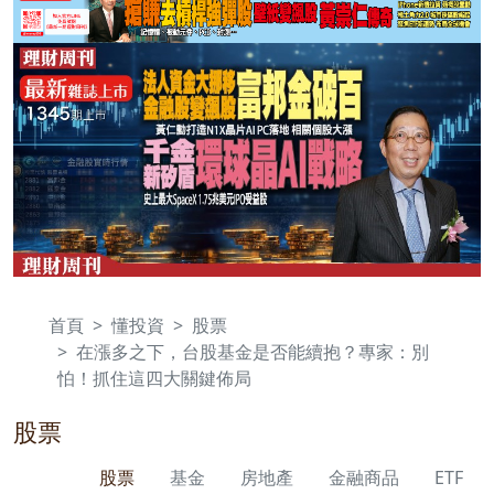
首頁
懂投資
股票
在漲多之下，台股基金是否能續抱？專家：別
怕！抓住這四大關鍵佈局
股票
股票
基金
房地產
金融商品
ETF