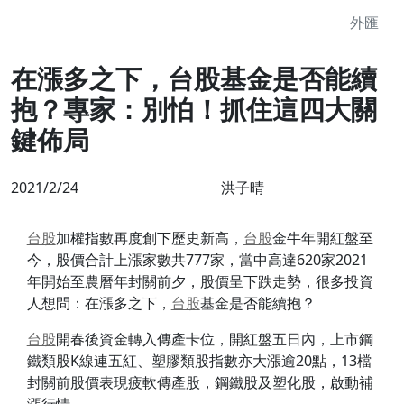
外匯
在漲多之下，台股基金是否能續
抱？專家：別怕！抓住這四大關
鍵佈局
2021/2/24
洪子晴
台股
加權指數再度創下歷史新高，
台股
金牛年開紅盤至
今，股價合計上漲家數共777家，當中高達620家2021
年開始至農曆年封關前夕，股價呈下跌走勢，很多投資
人想問：在漲多之下，
台股
基金是否能續抱？
台股
開春後資金轉入傳產卡位，開紅盤五日內，上市鋼
鐵類股K線連五紅、塑膠類股指數亦大漲逾20點，13檔
封關前股價表現疲軟傳產股，鋼鐵股及塑化股，啟動補