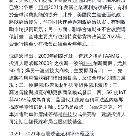
析，美國已公布財報企業優於
預期
比例仍高，顯示經濟
已逐出谷底，
預期
2021年美國企業獲利持續成長，有利
於全球消費動能的提升；此外，美國民主黨全面執政，
將以經濟優先，
預期
可快速通過刺激經濟法案，有利激
勵市場投資氣氛；另一方面，聯準會短期並不會改變購
債計畫，全球主要央行也維持寬鬆貨幣政策至2022年，
資金行情至少有機會延續至今年年底。。
沈建宏指出，2000年網路泡沫，造就之後的FAAMG，
投資人應緊抓2000年之後新一波的
科技
創新商機，尤其
5G將引爆另一波
科技
大商機，主要原因有四：一、先
進製程與軍備競賽門檻日趨提高，反映全球化與國力展
現；二、換機需求-帶動材料與零組件需求激增；三、
高速傳輸與頻寬帶動更多商業模式發展；四、5G 使IoT
與ADAS等成為真實。晶圓代工龍頭台積電法說內容即
揭露半導體仍是主軸，5G仍是趨勢，而高速運算、汽
車與電動車供應鏈等都是
科技
股成長亮點，建議投資人
可定期定額長線布局
台股
科技
基金。
2020～2021年
台股
現金殖利率稱霸亞股