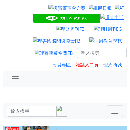
會員專區
雜誌入口頁
理周商城