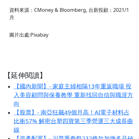
資料來源：CMoney & Bloomberg, 台新投顧；2021/1
月
圖片出處:Pixabay
【延伸閱讀】
【國內新聞】- 家庭主婦相隔13年重返職場 投
入美容顧問與保養教學 重新找回自信與職涯方
向
【股票】- 南亞狂飆49個月高！AI電子材料占
比衝57% 解密台塑四寶第三季營運三大成長曲
線
【資產配置】- 川普重拳祭232條款加徵多晶矽