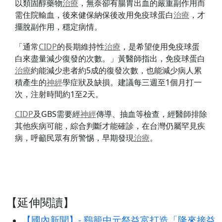
以類固醇藥物
治療
，無奈卻有腸胃出血的嚴重副作用而
需住院輸血，後來健保納保後改用免疫球蛋白
治療
，才
擺脫副作用，穩定病情。
「通常
CIDP
的長期維持性
治療
，是希望使用免疫球蛋
白來盡量減少復發的次數。」黃醫師指出，免疫球蛋白
治療
約能減少患者約5成的復發次數，也能減少病人累
積產生的
神經
學症狀及缺損。建議每三週至1個月打一
次，注射時間約1至2天。
CIDP
及GBS需要經
神經
傳導、抽血等檢查，經醫師排除
其他疾病可能，綜合判斷才能確診，在台灣仍屬罕見疾
病，呼籲民眾有所警惕，早期發現
治療
。
【延伸閱讀】
【國內新聞】- 鷄籠中元祭益富打造「隆來接益