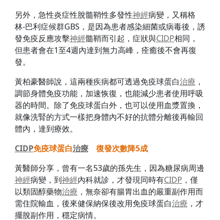
另外，急性炎症性脫髓鞘性多發性
神經
病變，又稱格
林-巴利症候群GBS，是因為患者感染細菌或病毒後，誘
發免疫反應攻擊
神經
髓鞘而引起，症狀與
CIDP
相同，
但患者會在1至4週內達到無力高峰，痊癒後不會再復
發。
黃柏豪醫師說，這兩種疾病都可透過免疫球蛋白
治療
，
調節身體免疫功能，加速恢復，也能減少患者使用呼吸
器的時間。除了免疫球蛋白外，也可以使用血漿置換，
就像洗腎的方式一樣把身體內不好的抗體分離後再輸回
體內，達到療效。
CIDP
免疫球蛋白
治療
復發次數降5成
黃醫師分享，曾有一名53歲的孫先生，因為糖尿病周邊
神經
病變，到
神經
內科就診，才發現同時有
CIDP
，僅
以類固醇藥物
治療
，無奈卻有腸胃出血的嚴重副作用而
需住院輸血，後來健保納保後改用免疫球蛋白
治療
，才
擺脫副作用，穩定病情。