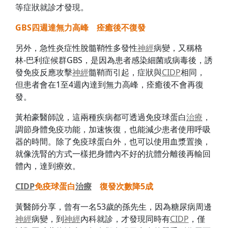
等症狀就診才發現。
GBS四週達無力高峰 痊癒後不復發
另外，急性炎症性脫髓鞘性多發性
神經
病變，又稱格
林-巴利症候群GBS，是因為患者感染細菌或病毒後，誘
發免疫反應攻擊
神經
髓鞘而引起，症狀與
CIDP
相同，
但患者會在1至4週內達到無力高峰，痊癒後不會再復
發。
黃柏豪醫師說，這兩種疾病都可透過免疫球蛋白
治療
，
調節身體免疫功能，加速恢復，也能減少患者使用呼吸
器的時間。除了免疫球蛋白外，也可以使用血漿置換，
就像洗腎的方式一樣把身體內不好的抗體分離後再輸回
體內，達到療效。
CIDP
免疫球蛋白
治療
復發次數降5成
黃醫師分享，曾有一名53歲的孫先生，因為糖尿病周邊
神經
病變，到
神經
內科就診，才發現同時有
CIDP
，僅