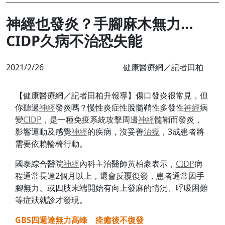
神經也發炎？手腳麻木無力…
CIDP久病不治恐失能
2021/2/26
健康醫療網／記者田柏
升報導
【健康醫療網／記者田柏升報導】傷口發炎很常見，但
你聽過
神經
發炎嗎？慢性炎症性脫髓鞘性多發性
神經
病
變
CIDP
，是一種免疫系統攻擊周邊
神經
髓鞘而發炎，
影響運動及感覺
神經
的疾病，沒妥善
治療
，3成患者將
需要依賴輪椅行動。
國泰綜合醫院
神經
內科主治醫師黃柏豪表示，
CIDP
病
程通常長達2個月以上，還會反覆復發，患者通常因手
腳無力、或四肢末端開始有向上發麻的情況、呼吸困難
等症狀就診才發現。
GBS四週達無力高峰 痊癒後不復發