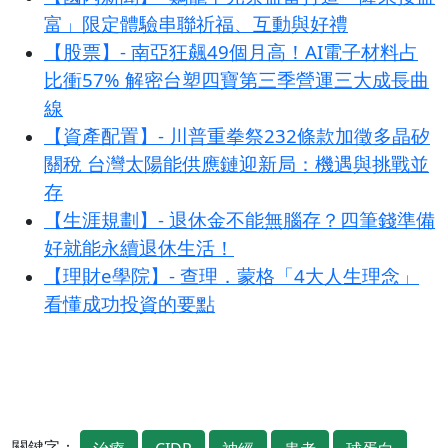
富」限定體驗串聯祈福、互動與好禮
【股票】- 南亞狂飆49個月高！AI電子材料占
比衝57% 解密台塑四寶第三季營運三大成長曲
線
【資產配置】- 川普重拳祭232條款加徵多晶矽
關稅 台灣太陽能供應鏈迎新局：機遇與挑戰並
存
【生涯規劃】- 退休金不能無腦存？四筆錢準備
好就能永續退休生活！
【理財e學院】- 查理．蒙格「4大人生理念」
看懂成功投資的要點
關鍵字：