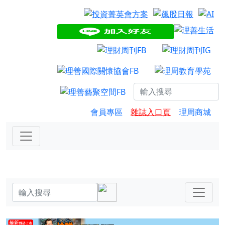
會員專區
雜誌入口頁
理周商城