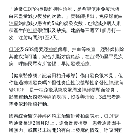
「通常
CIDP
的長期維持性
治療
，是希望使用免疫球蛋
白來盡量減少復發的次數。」黃醫師指出，免疫球蛋白
治療
約能減少患者約5成的復發次數，也能減少病人累
積產生的
神經
學症狀及缺損。建議每三週至1個月打一
次，注射時間約1至2天。
CIDP
及GBS需要經
神經
傳導、抽血等檢查，經醫師排除
其他疾病可能，綜合判斷才能確診，在台灣仍屬罕見疾
病，呼籲民眾有所警惕，早期發現
治療
。
【健康醫療網／記者田柏升報導】傷口發炎很常見，但
你聽過
神經
發炎嗎？慢性炎症性脫髓鞘性多發性
神經
病
變
CIDP
，是一種免疫系統攻擊周邊
神經
髓鞘而發炎，
影響運動及感覺
神經
的疾病，沒妥善
治療
，3成患者將
需要依賴輪椅行動。
國泰綜合醫院
神經
內科主治醫師黃柏豪表示，
CIDP
病
程通常長達2個月以上，還會反覆復發，患者通常因手
腳無力、或四肢末端開始有向上發麻的情況、呼吸困難