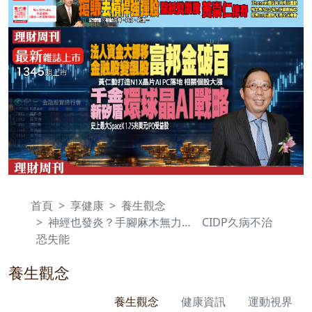
首頁
享健康
養生觀念
神經也發炎？手腳麻木無力… CIDP久病不治
恐失能
養生觀念
養生觀念
健康資訊
運動視界