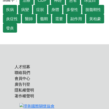
治療
CIDP
神經
患者
球蛋白
疾病
病變
症狀
身體
多發性
脫髓鞘性
炎症性
醫師
髓鞘
需要
副作用
黃柏豪
發炎
人才招募
聯絡我們
會員中心
廣告刊登
隱私權聲明
著作權聲明