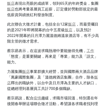
飯店
表現出亮眼的成績單，領到65天的年終獎金，集團
飯店
也將考量基層員工起薪，訂定優於勞動部規定的最
低薪資與績效紅利發放制度。
此次聯合大徵才計畫，包括全台12家
飯店
，而最受囑目
的是2021年即將開幕的台中五星級
飯店
，以及預計
2022年開幕的日月潭力麗溫德姆溫泉酒店等，有不少高
階主管的徵才需求。
蔡宗易表示，在這波求職熱潮中要能搶得先機，
工作
「態度」是重要關鍵，再來是「專業」能力及「語文」
能力。
力麗集團
飯店
事業群擴大經營，並與國際兩大酒店品牌
「萬豪國際集團」及「溫德姆酒店集團」合作，除各
飯
店
釋出的職缺外，以台中及日月潭為主要的人才缺口，
從總經理到基層員工共計700多個職缺。
蔡宗易說，配合
疫情
趨緩，求職市場回溫，特別選在年
後開春舉辦這場聯合徵才活動，希望讓各求職者找到理