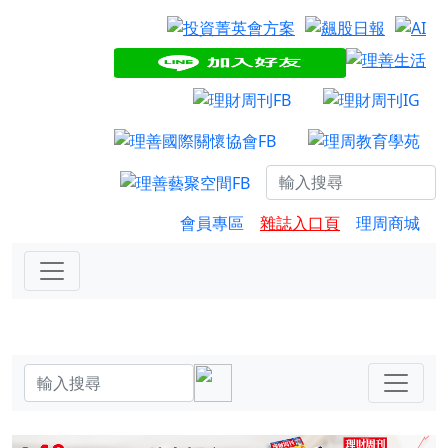
會員專區
雜誌入口頁
理周商城