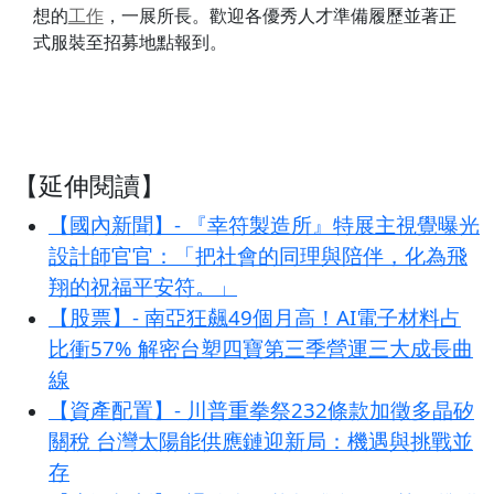
想的
工作
，一展所長。歡迎各優秀人才準備履歷並著正
式服裝至招募地點報到。
【延伸閱讀】
【國內新聞】- 『幸符製造所』特展主視覺曝光
設計師官官：「把社會的同理與陪伴，化為飛
翔的祝福平安符。」
【股票】- 南亞狂飆49個月高！AI電子材料占
比衝57% 解密台塑四寶第三季營運三大成長曲
線
【資產配置】- 川普重拳祭232條款加徵多晶矽
關稅 台灣太陽能供應鏈迎新局：機遇與挑戰並
存