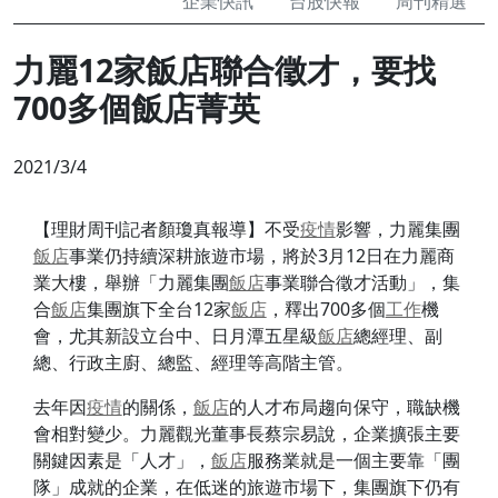
企業快訊
台股快報
周刊精選
力麗12家飯店聯合徵才，要找
700多個飯店菁英
2021/3/4
【理財周刊記者顏瓊真報導】不受
疫情
影響，力麗集團
飯店
事業仍持續深耕旅遊市場，將於3月12日在力麗商
業大樓，舉辦「力麗集團
飯店
事業聯合徵才活動」，集
合
飯店
集團旗下全台12家
飯店
，釋出700多個
工作
機
會，尤其新設立台中、日月潭五星級
飯店
總經理、副
總、行政主廚、總監、經理等高階主管。
去年因
疫情
的關係，
飯店
的人才布局趨向保守，職缺機
會相對變少。力麗觀光董事長蔡宗易說，企業擴張主要
關鍵因素是「人才」，
飯店
服務業就是一個主要靠「團
隊」成就的企業，在低迷的旅遊市場下，集團旗下仍有