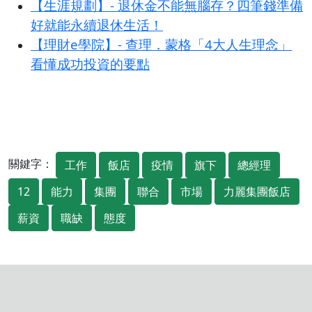
【生涯規劃】- 退休金不能無腦存？四筆錢準備
好就能永續退休生活！
【理財e學院】- 查理．蒙格「4大人生理念」
看懂成功投資的要點
關鍵字：
工作
飯店
疫情
旗下
總經理
12
能力
集團
聯合
市場
力麗集團飯店
薪資
職缺
態度