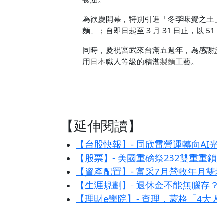
為歡慶開幕，特別引進「冬季味覺之王
麵」；自即日起至 3 月 31 日止，
同時，慶祝宮武來台滿五週年，為感謝
用
日本
職人等級的精湛
製麵
工藝。
【延伸閱讀】
【台股快報】- 同欣電營運轉向AI
【股票】- 美國重磅祭232雙重重
【資產配置】- 富采7月營收年月雙
【生涯規劃】- 退休金不能無腦存
【理財e學院】- 查理．蒙格「4