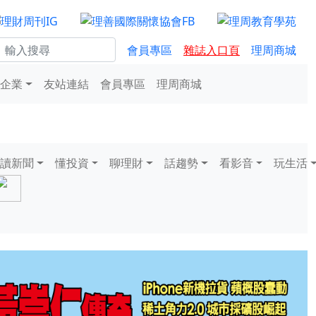
會員專區
雜誌入口頁
理周商城
企業
友站連結
會員專區
理周商城
讀新聞
懂投資
聊理財
話趨勢
看影音
玩生活