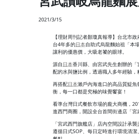
宮武讃岐烏龍麵展
2021/3/15
【理財周刊記者顏瓊真報導】台北市政
台4年多的
日本
自助式烏龍麵始祖「本
讓利的優惠價，大吸老饕的眼球。
源自
日本
香川縣、由宮武先生創辦的「
配的水與鹽比例，透過職人多年經驗，
再搭配
日本
瀨戶內海進口的高品質鯷魚
衡，每一口都是究極的味覺饗宴！
看準台灣日式餐飲市場的龐大商機，2017
進西門商圈，開設全台首間街邊店「宮
「宮武西門旗艦店」店內空間設計承襲
遵循日式SOP、每日定時進行環境清
餐點。