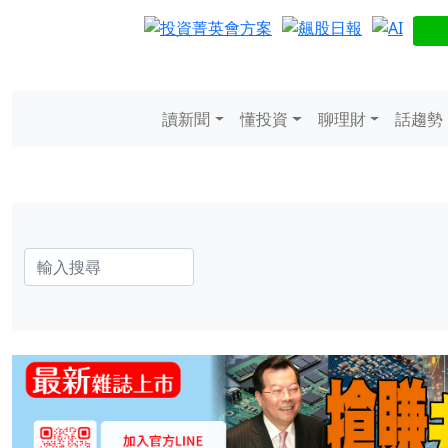
讀新聞
懂投資
聊理財
話趨勢