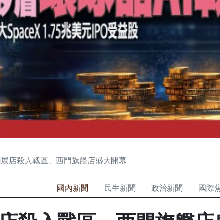
麵展店殺入戰區、西門旗艦店盛大開幕
國內新聞
民生新聞
政治新聞
國際