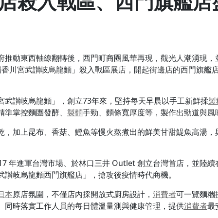
店殺入戰區、西門旗艦店
府推動東西軸線翻轉後，西門町商圈風華再現，觀光人潮湧現，
場香川宮武讃岐烏龍麵」殺入戰區展店，開起街邊店的西門旗艦
宮武讃岐烏龍麵」，創立73年來，堅持每天早晨以手工新鮮揉
製
精準掌控麵團發酵、
製麵
手勁、麵條寬厚度等，製作出勁道與風
乾，加上昆布、香菇、鰹魚等慢火熬煮出的鮮美甘甜鯷魚高湯，
 年進軍台灣市場、於林口三井 Outlet 創立台灣首店，並陸續
武讃岐烏龍麵西門旗艦店」，搶攻後疫情時代商機。
日本
原店氛圍，不僅店內採開放式廚房設計，
消費者
可一覽麵糰
潔、同時落實工作人員的每日體溫量測與健康管理，提供
消費者
最