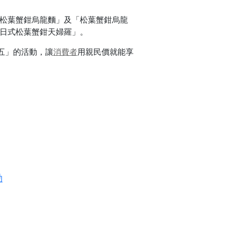
華松葉蟹鉗烏龍麵」及「松葉蟹鉗烏龍
與「日式松葉蟹鉗天婦羅」。
五」的活動，讓
消費者
用親民價就能享
動