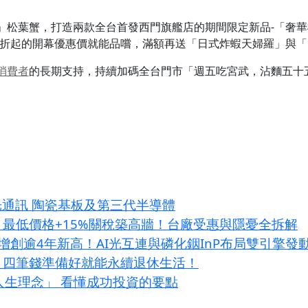
」松葉蟹，打造兩款全台首發西門旗艦店的期間限定新品-「奢
以 51 折起的開幕優惠價就能品嚐，滿額再送「日式炸蝦天婦羅」
消費者
的長期支持，持續加碼全台門市「週五吃宮武，沾麵五十
光通訊 陶瓷基板及第三代半導體
鎖 最低價格+15%關稅築高牆！台廠受惠與隱憂全拆解
增創逾4年新高！AI光互連與磷化銦InP布局雙引擎發
？四筆錢準備好就能永續退休生活！
大人生理念」 看懂成功投資的要點