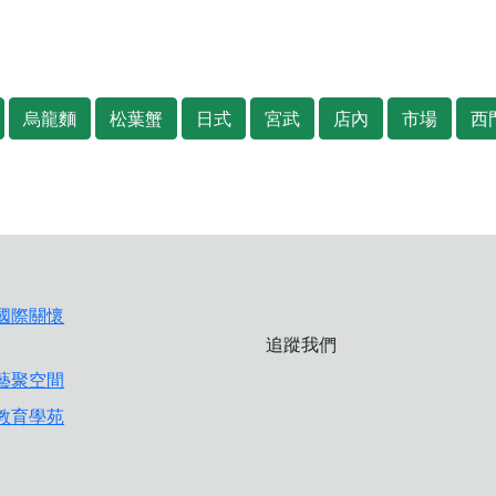
烏龍麵
松葉蟹
日式
宮武
店內
市場
西
追蹤我們