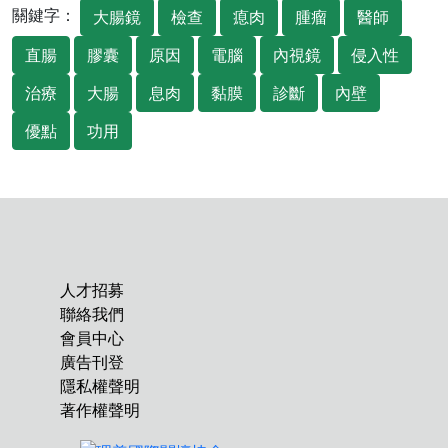
關鍵字：
大腸鏡
檢查
瘜肉
腫瘤
醫師
直腸
膠囊
原因
電腦
內視鏡
侵入性
治療
大腸
息肉
黏膜
診斷
內壁
優點
功用
人才招募
聯絡我們
會員中心
廣告刊登
隱私權聲明
著作權聲明