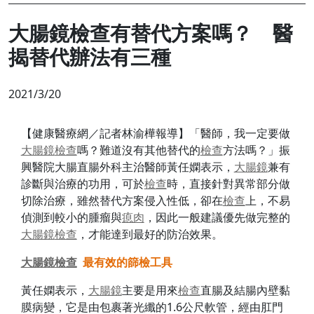
大腸鏡檢查有替代方案嗎？ 醫
揭替代辦法有三種
2021/3/20
【健康醫療網／記者林渝樺報導】「醫師，我一定要做
大腸鏡
檢查
嗎？難道沒有其他替代的
檢查
方法嗎？」振
興醫院大腸直腸外科主治醫師黃任嫻表示，
大腸鏡
兼有
診斷與治療的功用，可於
檢查
時，直接針對異常部分做
切除治療，雖然替代方案侵入性低，卻在
檢查
上，不易
偵測到較小的腫瘤與
瘜肉
，因此一般建議優先做完整的
大腸鏡
檢查
，才能達到最好的防治效果。
大腸鏡
檢查
最有效的篩檢工具
黃任嫻表示，
大腸鏡
主要是用來
檢查
直腸及結腸內壁黏
膜病變，它是由包裹著光纖的1.6公尺軟管，經由肛門