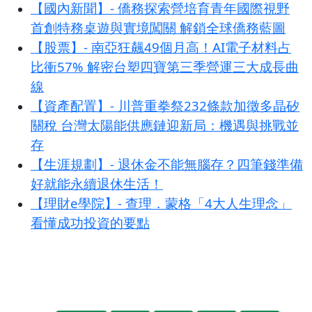
【國內新聞】- 僑務探索營培育青年國際視野
首創特務桌遊與實境闖關 解鎖全球僑務藍圖
【股票】- 南亞狂飆49個月高！AI電子材料占
比衝57% 解密台塑四寶第三季營運三大成長曲
線
【資產配置】- 川普重拳祭232條款加徵多晶矽
關稅 台灣太陽能供應鏈迎新局：機遇與挑戰並
存
【生涯規劃】- 退休金不能無腦存？四筆錢準備
好就能永續退休生活！
【理財e學院】- 查理．蒙格「4大人生理念」
看懂成功投資的要點