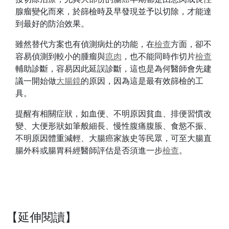
腺瘤變化而來，於篩檢時及早發現並予以切除，才能達
到最好的防治效果。
雖然替代方案也有偵測病灶的功能，在
檢查
方面，卻不
容易偵測到較小的腫瘤與
瘜肉
，也不能同時作切片
檢查
輔助診斷，容易因此延誤診斷，這也是為何醫師會先建
議一開始做
大腸鏡
的原因，因為這是最有效篩檢的工
具。
提醒有相關症狀，如血便、不明原因貧血、排便習慣改
變、大便形狀如筆般細長、慢性腹痛腹脹、食慾不振、
不明原因體重減輕、大腸癌家族史等民眾，可至大腸直
腸外科或腸胃科經醫師評估是否須進一步
檢查
。
【延伸閱讀】