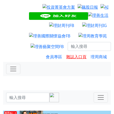
會員專區
雜誌入口頁
理周商城