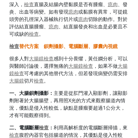
深入，
檢查
直腸及結腸內壁黏膜是否有腫瘤、
瘜肉
、發
炎、出血等病變。如有發現
瘜肉
或黏膜有異常，可從鏡
頭旁的孔徑深入器械執行切片或
瘜肉
切除的動作。對於
評估結直腸腫瘤、
瘜肉
、結直腸發炎和出血是必要且不
可或缺的
檢查
。
檢查
替代方案 鋇劑攝影、電腦斷層、膠囊內視鏡
很多人對
大腸鏡
檢查
感到十分畏懼，黃任嫻分析，可以
與醫師討論後，選擇無痛的
大腸鏡
檢查
，如果不做
大腸
鏡
檢查
可考慮的其他替代方法，但若發現病變仍需安排
大腸鏡
切片
檢查
。
一、大腸鋇劑攝影：
主要是從肛門灌入顯影劑，讓顯影
劑附著於大腸腸壁，再用照X光的方式來觀察腸道內情
況，優點是侵入性較低，缺點是腫瘤要超過1公分大，
才有可能觀察得到。
二、電腦斷層
檢查
：
利用高解析度的電腦斷層掃描，來
檢查
腹腔內器官包括腸道的情況，其優點是侵入性較