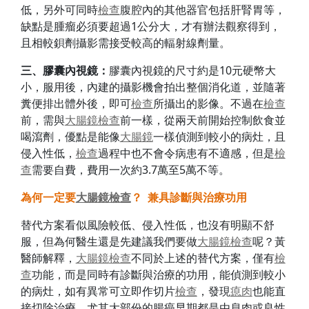
低，另外可同時
檢查
腹腔內的其他器官包括肝腎胃等，
缺點是腫瘤必須要超過1公分大，才有辦法觀察得到，
且相較鋇劑攝影需接受較高的輻射線劑量。
三、膠囊內視鏡：
膠囊內視鏡的尺寸約是10元硬幣大
小，服用後，內建的攝影機會拍出整個消化道，並隨著
糞便排出體外後，即可
檢查
所攝出的影像。不過在
檢查
前，需與
大腸鏡
檢查
前一樣，從兩天前開始控制飲食並
喝瀉劑，優點是能像
大腸鏡
一樣偵測到較小的病灶，且
侵入性低，
檢查
過程中也不會令病患有不適感，但是
檢
查
需要自費，費用一次約3.7萬至5萬不等。
為何一定要
大腸鏡
檢查
？
兼具診斷與治療功用
替代方案看似風險較低、侵入性低，也沒有明顯不舒
服，但為何醫生還是先建議我們要做
大腸鏡
檢查
呢？黃
醫師解釋，
大腸鏡
檢查
不同於上述的替代方案，僅有
檢
查
功能，而是同時有診斷與治療的功用，能偵測到較小
的病灶，如有異常可立即作切片
檢查
，發現
瘜肉
也能直
接切除治療，尤其大部份的腸癌早期都是由息肉或良性