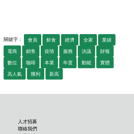
關鍵字：
會員
鮮食
經濟
全家
業績
電商
銷售
疫情
服務
決議
財報
數位
咖啡
本業
年度
動能
實體
高人氣
獲利
新高
人才招募
聯絡我們