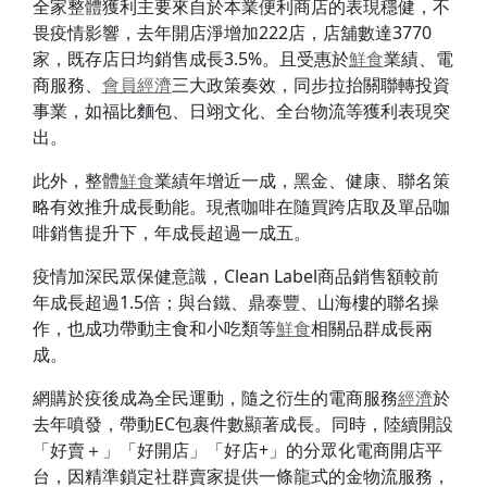
全家整體獲利主要來自於本業便利商店的表現穩健，不
畏疫情影響，去年開店淨增加222店，店舖數達3770
家，既存店日均銷售成長3.5%。且受惠於
鮮食
業績、電
商服務、
會員
經濟
三大政策奏效，同步拉抬關聯轉投資
事業，如福比麵包、日翊文化、全台物流等獲利表現突
出。
此外，整體
鮮食
業績年增近一成，黑金、健康、聯名策
略有效推升成長動能。現煮咖啡在隨買跨店取及單品咖
啡銷售提升下，年成長超過一成五。
疫情加深民眾保健意識，Clean Label商品銷售額較前
年成長超過1.5倍；與台鐵、鼎泰豐、山海樓的聯名操
作，也成功帶動主食和小吃類等
鮮食
相關品群成長兩
成。
網購於疫後成為全民運動，隨之衍生的電商服務
經濟
於
去年噴發，帶動EC包裹件數顯著成長。同時，陸續開設
「好賣＋」「好開店」「好店+」的分眾化電商開店平
台，因精準鎖定社群賣家提供一條龍式的金物流服務，