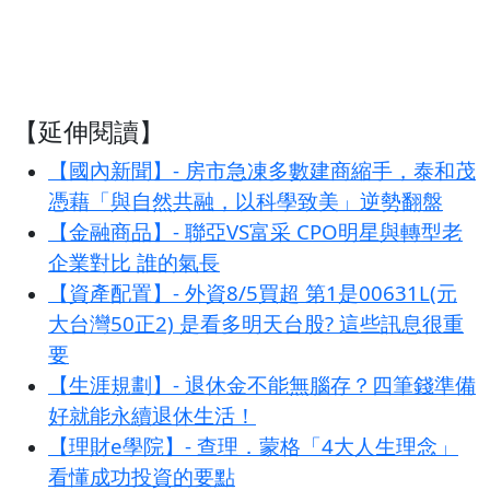
【延伸閱讀】
【國內新聞】- 房市急凍多數建商縮手，泰和茂
憑藉「與自然共融，以科學致美」逆勢翻盤
【金融商品】- 聯亞VS富采 CPO明星與轉型老
企業對比 誰的氣長
【資產配置】- 外資8/5買超 第1是00631L(元
大台灣50正2) 是看多明天台股? 這些訊息很重
要
【生涯規劃】- 退休金不能無腦存？四筆錢準備
好就能永續退休生活！
【理財e學院】- 查理．蒙格「4大人生理念」
看懂成功投資的要點