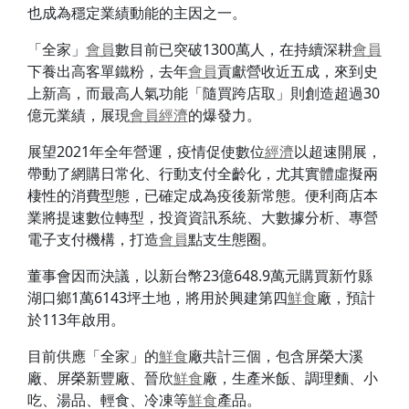
也成為穩定業績動能的主因之一。
「全家」
會員
數目前已突破1300萬人，在持續深耕
會員
下養出高客單鐵粉，去年
會員
貢獻營收近五成，來到史
上新高，而最高人氣功能「隨買跨店取」則創造超過30
億元業績，展現
會員
經濟
的爆發力。
展望2021年全年營運，疫情促使數位
經濟
以超速開展，
帶動了網購日常化、行動支付全齡化，尤其實體虛擬兩
棲性的消費型態，已確定成為疫後新常態。便利商店本
業將提速數位轉型，投資資訊系統、大數據分析、專營
電子支付機構，打造
會員
點支生態圈。
董事會因而決議，以新台幣23億648.9萬元購買新竹縣
湖口鄉1萬6143坪土地，將用於興建第四
鮮食
廠，預計
於113年啟用。
目前供應「全家」的
鮮食
廠共計三個，包含屏榮大溪
廠、屏榮新豐廠、晉欣
鮮食
廠，生產米飯、調理麵、小
吃、湯品、輕食、冷凍等
鮮食
產品。