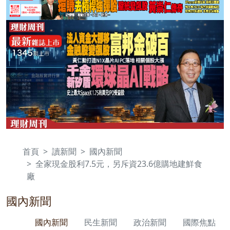
首頁
讀新聞
國內新聞
全家現金股利7.5元，另斥資23.6億購地建鮮食
廠
國內新聞
國內新聞
民生新聞
政治新聞
國際焦點