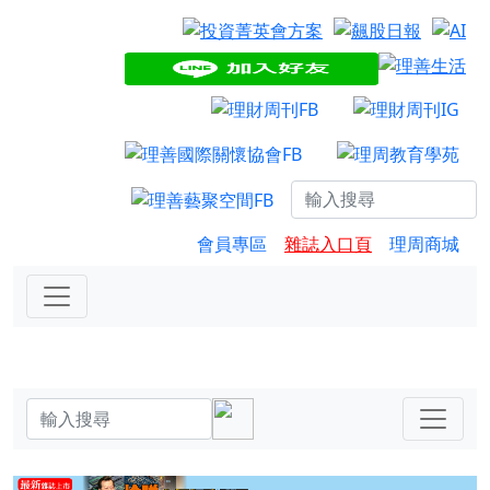
會員專區
雜誌入口頁
理周商城