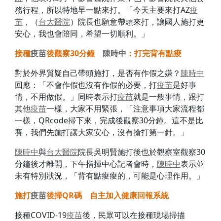
務行程，所以特地早一點來打。「今天主要來打AZ
疫
苗
，（
台大醫院
）院長也願意帶頭來打，讓國人施打更
安心，我也會陪同，希望一切順利。」
接種
疫苗
後觀察30
分鐘
陳時中
：打完背有點痠
對於外界質疑自己帶頭施打，是否有作假之嫌？
陳時中
回應：「不會作假也沒有作假的必要，打
疫苗
是好事
情，不用做假。」同時表示打
疫苗
就是一般事情，跟打
其他
疫苗
一樣，大家不用緊張，「注意事項大家流程都
一樣，QRcode掃下來，完成後觀察30分鐘。這不是比
賽，我們先施打讓大家安心，沒有搶打第一針。」
陳時中
與
台大醫院
院長吳明賢施打後也於觀察室觀察30
分鐘後才離開，下午指揮中心記者會時，
陳時中
表示並
未有特別狀況，「背有點痠痠的，可能是心理作用。」
施打
疫苗
後掃QR
碼 自主加入健康回報系統
接種COVID-19
疫苗
後，民眾可以在接種現場掃描