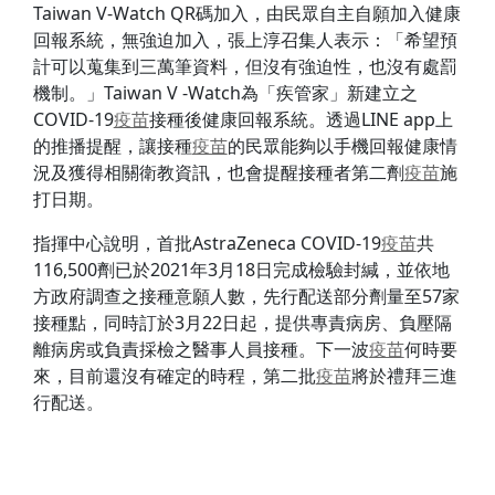
Taiwan V-Watch QR碼加入，由民眾自主自願加入健康
回報系統，無強迫加入，張上淳召集人表示：「希望預
計可以蒐集到三萬筆資料，但沒有強迫性，也沒有處罰
機制。」Taiwan V -Watch為「疾管家」新建立之
COVID-19
疫苗
接種後健康回報系統。透過LINE app上
的推播提醒，讓接種
疫苗
的民眾能夠以手機回報健康情
況及獲得相關衛教資訊，也會提醒接種者第二劑
疫苗
施
打日期。
指揮中心說明，首批AstraZeneca COVID-19
疫苗
共
116,500劑已於2021年3月18日完成檢驗封緘，並依地
方政府調查之接種意願人數，先行配送部分劑量至57家
接種點，同時訂於3月22日起，提供專責病房、負壓隔
離病房或負責採檢之醫事人員接種。下一波
疫苗
何時要
來，目前還沒有確定的時程，第二批
疫苗
將於禮拜三進
行配送。