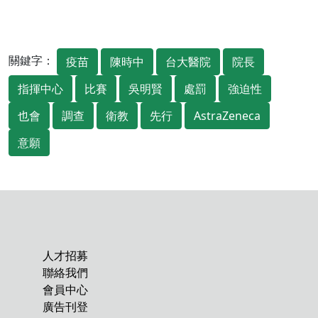
關鍵字：
疫苗
陳時中
台大醫院
院長
指揮中心
比賽
吳明賢
處罰
強迫性
也會
調查
衛教
先行
AstraZeneca
意願
人才招募
聯絡我們
會員中心
廣告刊登