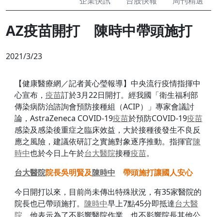
企業快訊
台股快報
周刊精選
AZ疫苗開打 陳時中帶頭施打
2021/3/23
【健康醫療網／記者黃心瑩報導】中央流行疫情指揮中
心宣布，
疫苗
訂於3月22日開打。經我國「衛生福利部
傳染病防治諮詢會預防接種組（ACIP）」專家會議討
論，AstraZeneca COVID-19
疫苗
於預防COVID-19
疫苗
感染及感染後重症之臨床效益，大於接種後發生不良反
應之風險，建議依研訂之實施對象逐序推動。指揮官
陳
時中
也於今日上午於
台大醫院
接種
疫苗
。
台大醫院
院長吳明賢及
陳時中
帶頭施打讓國人安心
今日開打以來，目前尚未傳出特殊狀況，有35家醫院的
院長也已帶頭施打。
陳時中
早上7點45分即抵達
台大醫
院
，他表示為了不影響醫院作業，也不影響院長其他公