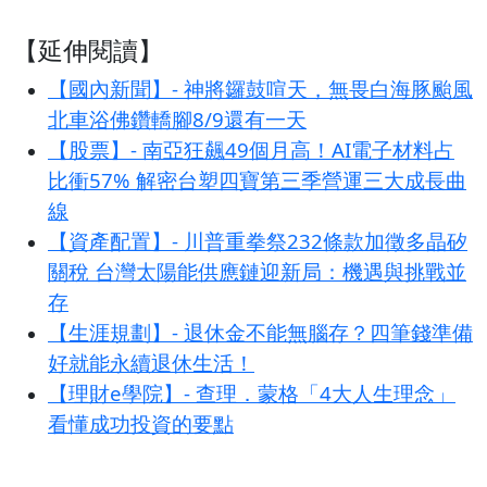
【延伸閱讀】
【國內新聞】- 神將鑼鼓喧天，無畏白海豚颱風
北車浴佛鑽轎腳8/9還有一天
【股票】- 南亞狂飆49個月高！AI電子材料占
比衝57% 解密台塑四寶第三季營運三大成長曲
線
【資產配置】- 川普重拳祭232條款加徵多晶矽
關稅 台灣太陽能供應鏈迎新局：機遇與挑戰並
存
【生涯規劃】- 退休金不能無腦存？四筆錢準備
好就能永續退休生活！
【理財e學院】- 查理．蒙格「4大人生理念」
看懂成功投資的要點