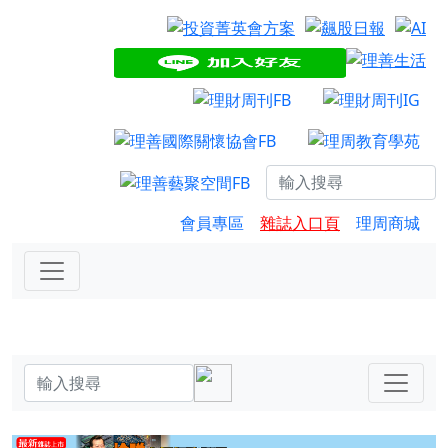
會員專區
雜誌入口頁
理周商城