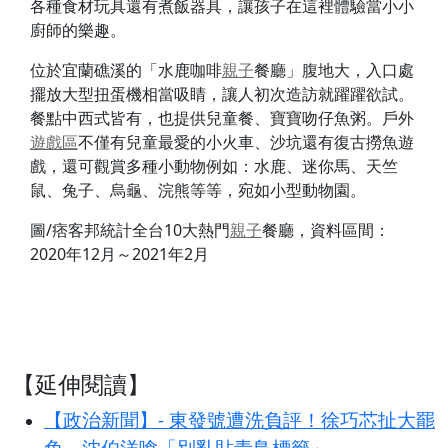
各種食材玩具還有煮飯器具，讓孩子在這裡體驗當小小
廚師的樂趣。
位於宜蘭礁溪的「水鹿咖啡
親子
餐廳」腹地大，入口處
擺放大型扭蛋機相當吸睛，讓人初次造訪就躍躍欲試。
餐點中西式皆有，也提供兒童餐、寶寶吻仔魚粥。戶外
遊戲區
不僅有兒童最愛的小火車、沙坑還有復古撈魚遊
戲，還可觀賞多種小動物例如：水鹿、迷你馬、天竺
鼠、兔子、烏龜、浣熊等等，宛如小型動物園。
圖/痞客邦統計全台10大熱門
親子
餐廳，資料區間：
2020年12月～2021年2月
【延伸閱讀】
【政治新聞】- 東發號遭洗負評！徐巧芯扯大罷
免 沈伯洋嗆「別亂貼青鳥標籤」