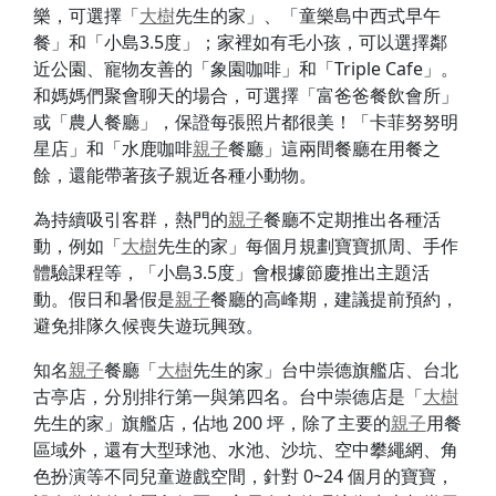
樂，可選擇「
大樹
先生的家」、「童樂島中西式早午
餐」和「小島3.5度」；家裡如有毛小孩，可以選擇鄰
近公園、寵物友善的「象園咖啡」和「Triple Cafe」。
和媽媽們聚會聊天的場合，可選擇「富爸爸餐飲會所」
或「農人餐廳」，保證每張照片都很美！「卡菲努努明
星店」和「水鹿咖啡
親子
餐廳」這兩間餐廳在用餐之
餘，還能帶著孩子親近各種小動物。
為持續吸引客群，熱門的
親子
餐廳不定期推出各種活
動，例如「
大樹
先生的家」每個月規劃寶寶抓周、手作
體驗課程等，「小島3.5度」會根據節慶推出主題活
動。假日和暑假是
親子
餐廳的高峰期，建議提前預約，
避免排隊久候喪失遊玩興致。
知名
親子
餐廳「
大樹
先生的家」台中崇德旗艦店、台北
古亭店，分別排行第一與第四名。台中崇德店是「
大樹
先生的家」旗艦店，佔地 200 坪，除了主要的
親子
用餐
區域外，還有大型球池、水池、沙坑、空中攀繩網、角
色扮演等不同兒童遊戲空間，針對 0~24 個月的寶寶，