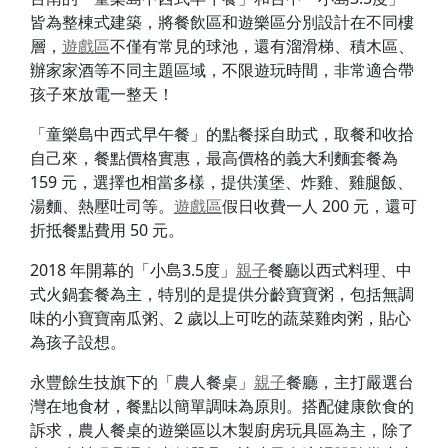
皆為整棟式建築，將餐飲區和遊樂區分別設計在不同樓
層，
遊戲區
不僅有常見的球池，還有溜滑梯、積木區、
辦家家酒等不同主題區域，不限遊玩時間，非常適合帶
孩子來放電一整天！
「童樂島中西式早午餐」的點餐採自助式，取餐和收拾
自己來，餐點價格實惠，最高價格的義大利麵套餐為
159 元，選擇也相當多樣，提供漢堡、炸雞、雞腿飯、
湯麵、熱壓吐司等。
遊戲區
假日收費一人 200 元，還可
折抵餐點費用 50 元。
2018 年開幕的「小島3.5度」
親子
餐廳以西式料理、中
式火鍋套餐為主，特別的是提供分齡寶寶粥，包括無調
味的小寶寶南瓜粥、2 歲以上可吃的蔬菜雞肉粥，貼心
為孩子設想。
永豐餘生技旗下的「農人餐桌」
親子
餐廳，主打嚴選台
灣在地食材，餐點以簡單調味為原則。搭配健康飲食的
訴求，農人餐桌的遊樂區以木製廚房玩具區為主，除了