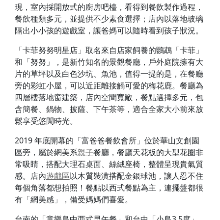
現，室內採開放式的廚房吧檯，看得到餐飲製作過程，
餐飲種類多元，並提供不少素食選擇；店內以落地玻璃
隔出小小孩的遊戲室，讓爸媽可以隨時看到孩子狀況。
「卡菲努努明星店」取名來自店家飼養的鸚鵡「卡菲」
和「努努」，是新竹知名的景觀餐廳，戶外庭院擁有大
片的草坪以及白色沙坑、魚池，值得一提的是，在餐廳
旁的彩虹小屋，可以近距離接觸可愛的梅花鹿。餐廳為
四層樓落地窗建築，店內空間寬敞，餐點選擇多元，包
含簡餐、鍋物、披薩、下午茶等，適合全家大小前來放
鬆享受悠閒時光。
2019 年底開幕的「富爸爸餐飲會所」位於華山文創園
區旁，屬於網美系
親子
餐廳，餐廳天花板的大型花圈非
常吸睛，搭配大理石桌面、絲絨座椅，整體呈現貴氣質
感。店內
遊戲區
以木質裝潢搭配金銀球池，讓人忍不住
每個角落都想拍照！餐點以西式餐點為主，連擺盤都很
有「網美感」，備受媽媽們喜愛。
台南的「童樂島中西式早午餐」和台中「小島3.5度」