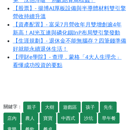
【股票】- 揚博AI厚板設備與半導體材料雙引擎
營收持續升溫
【資產配置】- 富采7月營收年月雙增創逾4年
新高！AI光互連與磷化銦InP布局雙引擎發動
【生涯規劃】- 退休金不能無腦存？四筆錢準備
好就能永續退休生活！
【理財e學院】- 查理．蒙格「4大人生理念」
看懂成功投資的要點
關鍵字：
親子
大樹
遊戲區
孩子
先生
店內
農人
寶寶
中西式
沙坑
早午餐
童樂
餐飲
餐桌