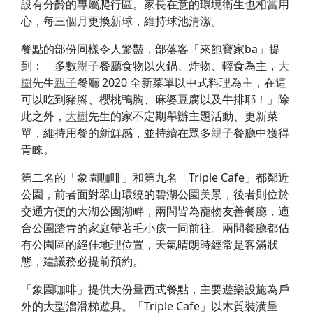
設有分齡的專屬爬行區。家長在意的環境衛生也相當用
心，每三個月更換新球，維持球池清潔。
餐點的部份同樣令人驚豔，部落客「來飽寶家ba」提
到：「多數
親子
餐廳食物以火鍋、炸物、輕食為主，
大
樹
先生
親子
餐廳 2020 全新菜單以中式料理為主，在這
可以吃到豬腳、櫻桃鴨胸、麻婆豆腐以及牛排耶！」除
此之外，
大樹
先生的家不定期舉辦主題活動、更新菜
單，維持用餐的新鮮感，並持續在眾多
親子
餐廳中獲得
青睞。
第二名的「象園咖啡」和第九名「Triple Cafe」都鄰近
公園，前者面對翠山環繞的碧湖公園美景，後者則位於
交通方便的大湖公園湖畔，兩間皆為寵物友善餐廳，適
合公園踏青的家庭帶著毛小孩一同前往。兩間餐廳都佔
有公園區的絕佳地理位置，天氣晴朗時經常是客滿狀
態，建議務必提前預約。
「象園咖啡」提供大份量西式餐點，主要遊樂設施為戶
外的大型溜滑梯遊具。「Triple Cafe」以木質裝潢呈