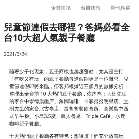
企業快訊
台股快報
周刊精選
兒童節連假去哪裡？爸媽必看全
台10大超人氣親子餐廳
2021/3/24
隨著少子化現象，
親子
商機也越趨蓬勃，尤其是主打
「有吃又有玩」的
親子
餐廳每逢假期更是一位難求。兒
童節連假即將來臨，痞客邦根據近三個月的數據分析，
整理出全台前 10 大熱門
親子
餐廳，依序為：
大樹
先生
的家台中崇德旗艦店、象園咖啡、卡菲努努明星店、
大
樹
先生的家台北古亭店、富爸爸餐飲會所、童樂島中西
式早午餐、小島3.5度、農人餐桌、Triple Café、水鹿
咖啡
親子
餐廳。
十大熱門
親子
餐廳各有特色：想讓孩子們充分放電玩