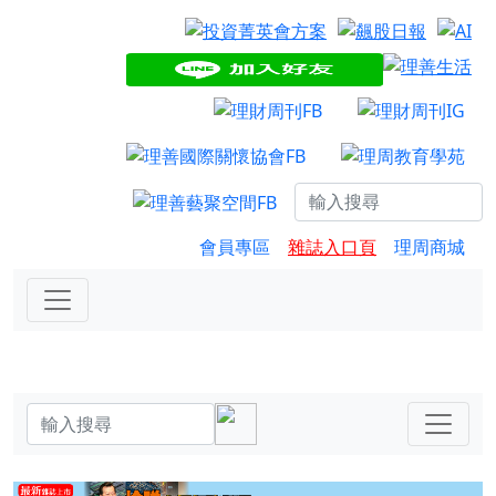
會員專區
雜誌入口頁
理周商城