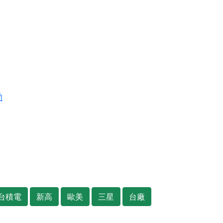
動
台積電
新高
歐美
三星
台廠