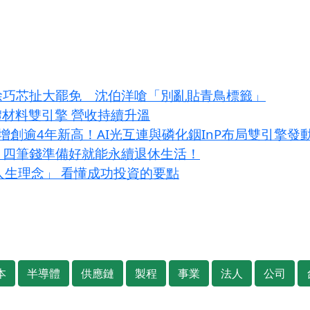
！徐巧芯扯大罷免 沈伯洋嗆「別亂貼青鳥標籤」
體材料雙引擎 營收持續升溫
增創逾4年新高！AI光互連與磷化銦InP布局雙引擎發
？四筆錢準備好就能永續退休生活！
大人生理念」 看懂成功投資的要點
本
半導體
供應鏈
製程
事業
法人
公司