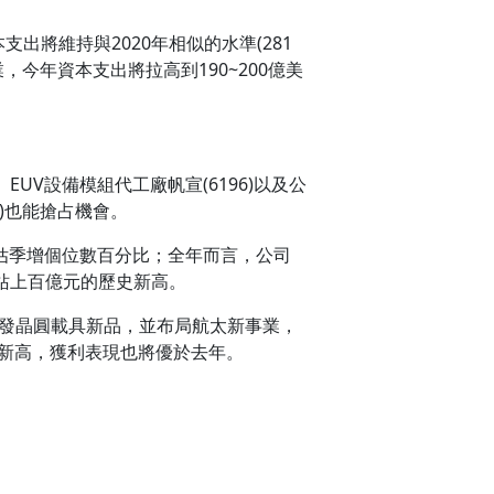
本支出將維持與2020年相似的水準(281
，今年資本支出將拉高到190~200億美
EUV設備模組代工廠帆宣(6196)以及公
27)也能搶占機會。
季估季增個位數百分比；全年而言，公司
站上百億元的歷史新高。
開發晶圓載具新品，並布局航太新事業，
拚新高，獲利表現也將優於去年。