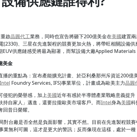
 設備供應鏈誰得利?
將重啟
晶圓代工
業務，同時也宣告將砸下200億美金在
美國
建置兩
電(2330)、三星在先進製程的競賽更加火熱，將帶旺相關設備
V供應鏈感受將最為顯著，而幫設備大廠Applied Material
億美金
直播的重點為：宣布產能擴充計畫、於亞利桑那州斥資近200億
Intel
Foundry Services, IFS)事業單位，計畫成為歐美主力
晶圓
可侵犯的榮譽感，加上
美國
近年有感於半導體產業戰略意義提升
扶持自家人」邁進，還要拉攏歐美市場客戶。而
Intel
身為
美國
科
奪回昔日榮耀。
局對台廠是否全然是負面影響，其實不然。目前在先進製程競賽
事業無利可圖，這才是更大的警訊；反而像現在這樣，處於一種