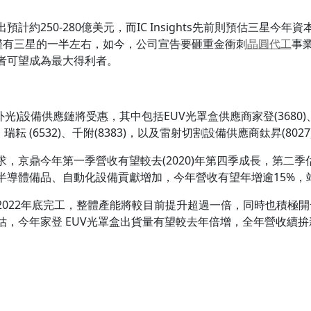
250-280億美元，而IC Insights先前則預估三星今年資
本支出僅有三星的一半左右，如今，公司宣告要砸重金衝刺
晶圓代工
事業
者可望成為最大得利者。
光)設備供應鏈將受惠，其中包括EUV光罩盒供應商家登(3680)、
)、瑞耘 (6532)、千附(8383)，以及雷射切割設備供應商鈦昇(80
，京鼎今年第一季營收有望較去(2020)年第四季成長，第二
半導體備品、自動化設備貢獻增加，今年營收有望年增逾15%，
2022年底完工，整體產能將較目前提升超過一倍，同時也積極
估，今年家登 EUV光罩盒出貨量有望較去年倍增，全年營收續