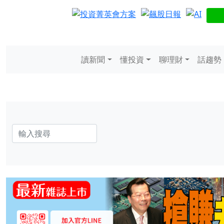
讀新聞
懂投資
聊理財
話趨勢