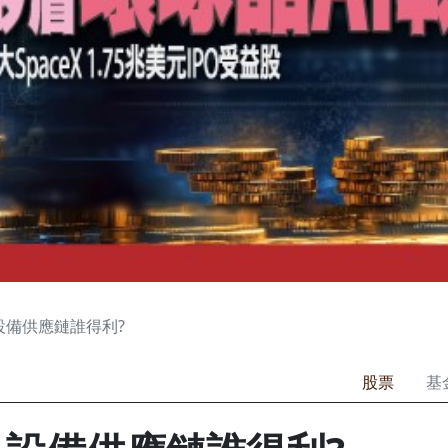
設備供應鏈誰得利?
股票
基