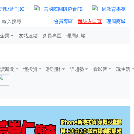
會員專區
雜誌入口頁
理周商城
企業
友站連結
會員專區
理周商城
讀新聞
懂投資
聊理財
話趨勢
看影音
玩生活