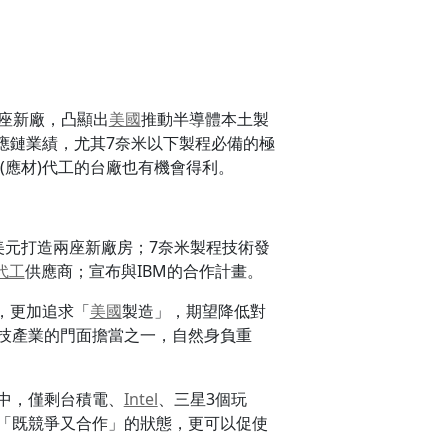
座新廠，凸顯出
美國
推動半導體本土製
供應鏈業績，尤其7奈米以下製程必備的極
s (應材)代工的台廠也有機會得利。
美元打造兩座新廠房；7奈米製程技術發
代工
供應商；宣布與IBM的合作計畫。
，更加追求「
美國
製造」，期望降低對
技產業的門面擔當之一，自然身負重
中，僅剩台積電、
Intel
、三星3個玩
「既競爭又合作」的狀態，更可以促使