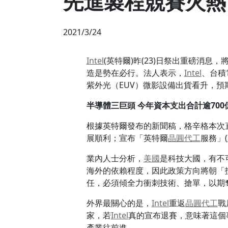
先進製程競賽火熱
2021/3/24
Intel
(英特爾)昨(23)日祭出重磅消息，
造是勢在必行。法人表示，
Intel
、台積
紫外光（EUV）微影設備出貨看升，預期EU
半導體三巨頭 今年資本支出合計逾700
根據英特爾發布的新聞稿，格辛格本次
展順利；宣布「英特爾
晶圓代工
服務」(
業內人士分析，
美國
是科技大國，有不
海外的依賴程度，因此政策方向將朝「
任，必須傾全力衝刺技術、搶單，以期
外界最關心的是，
Intel
重返
晶圓代工
戰
家，若
Intel
真的宣布退賽，意味著這個
產業往前進。