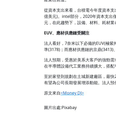
從資本支出來看，台積電今年度資本支出預計約
億美元)。intel部分，2020年資
元，在此趨勢下，設備、材料、耗材業
EUV、應材供應鏈受關注
法人看好，7奈米以下必備的EUV(極紫外
準(3178)；而應材供應鏈的京鼎(3413
法人預期，受惠於美系大客戶的強勁需求
在半導體設備代工業務持續擴大，搭配
至於家登則規劃在土城新建廠區，最快
有望為公司長期發展增添動能。法人預
原文來自
<Money DJ>
圖片出處:Pixabay