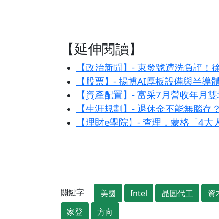
【延伸閱讀】
【政治新聞】- 東發號遭洗負評
【股票】- 揚博AI厚板設備與半導
【資產配置】- 富采7月營收年月雙
【生涯規劃】- 退休金不能無腦存
【理財e學院】- 查理．蒙格「4
關鍵字：
美國
Intel
晶圓代工
資
家登
方向