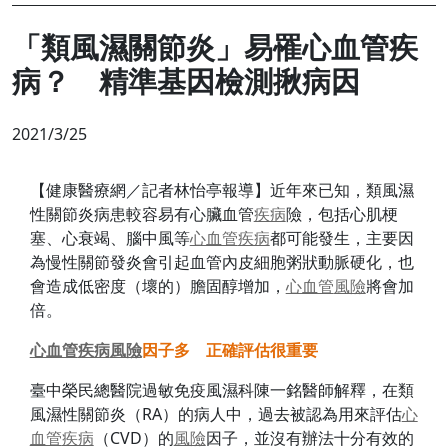
「類風濕關節炎」易罹心血管疾
病？ 精準基因檢測揪病因
2021/3/25
【健康醫療網／記者林怡亭報導】近年來已知，類風濕
性關節炎病患較容易有心臟血管
疾病
險，包括心肌梗
塞、心衰竭、腦中風等
心血管
疾病
都可能發生，主要因
為慢性關節發炎會引起血管內皮細胞粥狀動脈硬化，也
會造成低密度（壞的）膽固醇增加，
心血管
風險
將會加
倍。
心血管
疾病
風險
因子多 正確評估很重要
臺中榮民總醫院過敏免疫風濕科陳一銘醫師解釋，在類
風濕性關節炎（RA）的病人中，過去被認為用來評估
心
血管
疾病
（CVD）的
風險
因子，並沒有辦法十分有效的