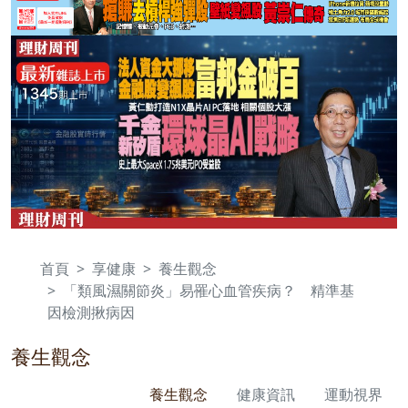
首頁
享健康
養生觀念
「類風濕關節炎」易罹心血管疾病？ 精準基
因檢測揪病因
養生觀念
養生觀念
健康資訊
運動視界