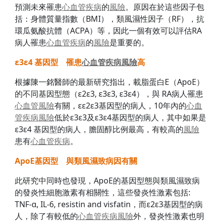
預測未來罹患
心血管
疾病
的
風險
。原因在於這些因子包
括：身體質量指數（BMI），類風濕性因子（RF），抗
環瓜氨酸抗體（ACPA）等，因此一個有效可以評估RA
病人罹患
心血管
疾病
的
風險
是重要的。
ε3
ε4
基因型 罹患
心血管
疾病
風險
高
根據陳一銘醫師的最新研究指出，載脂蛋白E（ApoE）
的不同基因型態（ε2ε3, ε3ε3, ε3ε4），與 RA病人罹患
心血管
風險
有關，εε2ε3基因型的病人，10年內的
心血
管
疾病
風險
低於ε3ε3及ε3ε4基因型的病人，其中如果是
ε3ε4 基因型的病人，膽固醇比例最高，有較高的
風險
患有
心血管
疾病
。
ApoE
基因型 與類風濕致病因有關
此研究中同時也發現，ApoE的基因型態與類風濕致病
的發炎性細胞激素有相關性，這些發炎性激素包括:
TNF-α, IL-6, resistin and visfatin，而ε2ε3基因型的病
人，除了有較低的
心血管
疾病
風險
外，發炎性激素也明