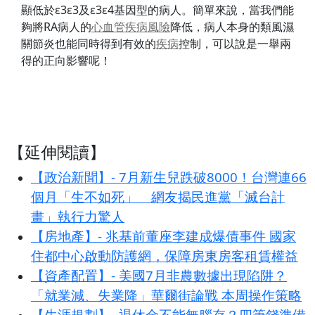
顯低於ε3ε3及ε3ε4基因型的病人。簡單來說，當我們能
夠將RA病人的
心血管
疾病
風險
降低，病人本身的類風濕
關節炎也能同時得到有效的
疾病
控制，可以說是一舉兩
得的正向影響呢！
【延伸閱讀】
【政治新聞】- 7月新生兒跌破8000！台灣連66
個月「生不如死」 網友揭民進黨「滅台計
畫」執行力驚人
【房地產】- 兆基前董座李建成爆債事件 國家
住都中心啟動防護網，保障房東房客租賃權益
【資產配置】- 美國7月非農數據出現陷阱？
「就業減、失業降」華爾街論戰 本周操作策略
【生涯規劃】- 退休金不能無腦存？四筆錢準備