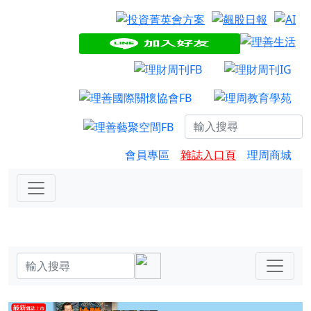
會員專區
雜誌入口頁
理周商城