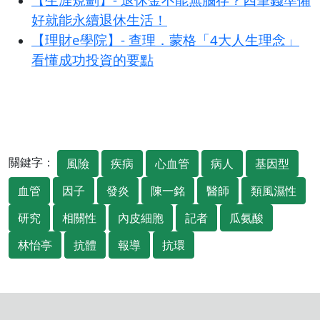
好就能永續退休生活！
【理財e學院】- 查理．蒙格「4大人生理念」
看懂成功投資的要點
關鍵字：
風險
疾病
心血管
病人
基因型
血管
因子
發炎
陳一銘
醫師
類風濕性
研究
相關性
內皮細胞
記者
瓜氨酸
林怡亭
抗體
報導
抗環