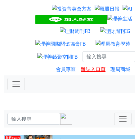
會員專區
雜誌入口頁
理周商城