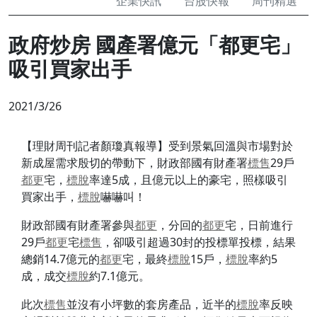
企業快訊
台股快報
周刊精選
政府炒房 國產署億元「都更宅」
吸引買家出手
2021/3/26
【理財周刊記者顏瓊真報導】受到景氣回溫與市場對於
新成屋需求殷切的帶動下，財政部國有財產署
標售
29戶
都更
宅，
標脫
率達5成，且億元以上的豪宅，照樣吸引
買家出手，
標脫
嚇嚇叫！
財政部國有財產署參與
都更
，分回的
都更
宅，日前進行
29戶
都更
宅
標售
，卻吸引超過30封的投標單投標，結果
總銷14.7億元的
都更
宅，最終
標脫
15戶，
標脫
率約5
成，成交
標脫
約7.1億元。
此次
標售
並沒有小坪數的套房產品，近半的
標脫
率反映