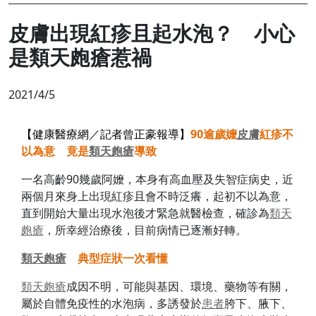
皮膚出現紅疹且起水泡？ 小心
是類天皰瘡惹禍
2021/4/5
【健康醫療網／記者曾正豪報導】
90逾歲嬤
皮膚
紅疹不
以為意 竟是
類天皰瘡
導致
一名高齡90幾歲阿嬤，本身有高血壓及失智症病史，近
兩個月來身上出現紅疹且會不時泛癢，起初不以為意，
直到開始大量出現水泡後才緊急就醫檢查，確診為
類天
皰瘡
，所幸經治療後，目前病情已逐漸好轉。
類天皰瘡
典型症狀一次看懂
類天皰瘡
成因不明，可能與基因、環境、藥物等有關，
屬於自體免疫性的水泡病，多誘發於
患者
胯下、腋下、