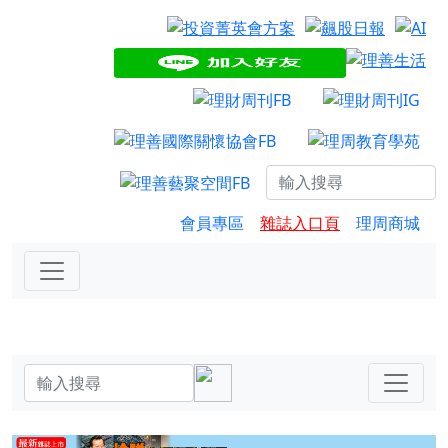
會員專區
雜誌入口頁
理周商城