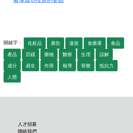
關鍵字：
化粧品
廣告
違規
食藥署
食品
產品
罰鍰
藥物
醫療
生理
誤解
成分
易生
作用
報導
骨骼
抵抗力
人體
人才招募
聯絡我們