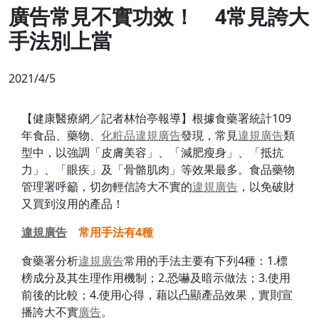
廣告常見不實功效！ 4常見誇大
手法別上當
2021/4/5
【健康醫療網／記者林怡亭報導】根據食藥署統計109
年食品、藥物、
化粧品
違規
廣告
發現，常見
違規
廣告
類
型中，以強調「皮膚美容」、「減肥瘦身」、「抵抗
力」、「眼疾」及「骨骼肌肉」等效果最多。食品藥物
管理署呼籲，切勿輕信誇大不實的
違規
廣告
，以免破財
又買到沒用的產品！
違規
廣告
常用手法有
4
種
食藥署分析
違規
廣告
常用的手法主要有下列4種：1.標
榜成分及其生理作用機制；2.恐嚇及暗示做法；3.使用
前後的比較；4.使用心得，藉以凸顯產品效果，實則宣
播誇大不實
廣告
。