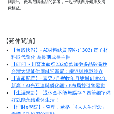
關資訊，做為選購產品的參考，一起守護自身健康及消
費權益。
【延伸閱讀】
【台股快報】- AI材料缺貨 南亞(1303) 電子材
料取代塑化 為長期成長主軸
【ETF】- 川普重拳祭232條款加徵多晶矽關稅
台灣太陽能供應鏈迎新局：機遇與挑戰並存
【資產配置】- 富采7月營收年月雙增創逾4年
新高！AI光互連與磷化銦InP布局雙引擎發動
【生涯規劃】- 退休金不能無腦存？四筆錢準備
好就能永續退休生活！
【理財e學院】- 查理．蒙格「4大人生理念」
看懂成功投資的要點