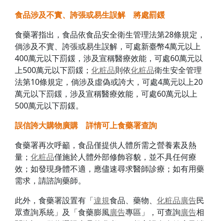
食品
涉及不實、誇張或易生誤解 將處罰鍰
食藥署指出，食品依食品安全衛生管理法第28條規定，
倘涉及不實、誇張或易生誤解，可處新臺幣4萬元以上
400萬元以下罰鍰，涉及宣稱醫療效能，可處60萬元以
上500萬元以下罰鍰；
化粧品
則依
化粧品
衛生安全管理
法第10條規定，倘涉及虛偽或誇大，可處4萬元以上20
萬元以下罰鍰，涉及宣稱醫療效能，可處60萬元以上
500萬元以下罰鍰。
誤信誇大購物廣購 詳情可上食藥署查詢
食藥署再次呼籲，食品僅提供人體所需之營養素及熱
量；
化粧品
僅施於人體外部修飾容貌，並不具任何療
效；如發現身體不適，應儘速尋求醫師診療；如有用藥
需求，請諮詢藥師。
此外，食藥署設置有「
違規
食品、藥物、
化粧品
廣告
民
眾查詢系統」及「食藥膨風
廣告
專區」，可查詢
廣告
相