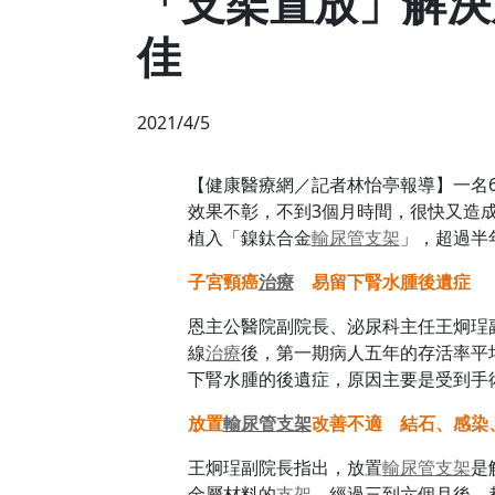
「支架置放」解決
佳
2021/4/5
【健康醫療網／記者林怡亭報導】一名
效果不彰，不到3個月時間，很快又造
植入「鎳鈦合金
輸尿管
支架
」，超過半
子宮頸癌
治療
易留下腎水腫後遺症
恩主公醫院副院長、泌尿科主任王炯珵
線
治療
後，第一期病人五年的存活率平
下腎水腫的後遺症，原因主要是受到手
放置
輸尿管
支架
改善不適 結石、感染
王炯珵副院長指出，放置
輸尿管
支架
是
金屬材料的
支架
，經過三到六個月後，