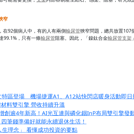
狹窄
，在92個病人中，有的人有兩側
輸尿管
狹窄問題，總共放置10
99.1%，只有一條
輸尿管
阻塞。因此，「鎳鈦合金
輸尿管
支架
藝文特區登場 機場捷運A1、A12站快閃店暖身活動即
體材料雙引擎 營收持續升溫
增創逾4年新高！AI光互連與磷化銦InP布局雙引擎發
？四筆錢準備好就能永續退休生活！
大人生理念」 看懂成功投資的要點