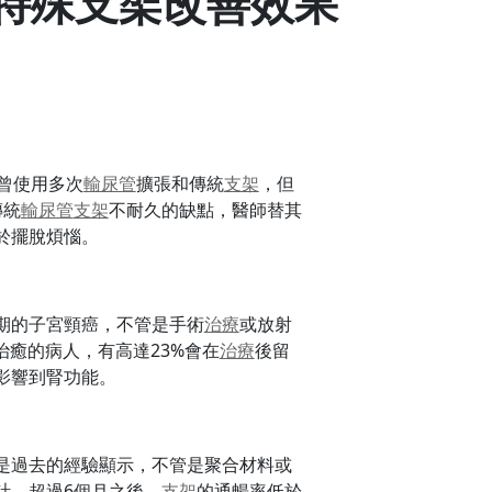
特殊支架改善效果
曾使用多次
輸尿管
擴張和傳統
支架
，但
傳統
輸尿管
支架
不耐久的缺點，醫師替其
於擺脫煩惱。
期的子宮頸癌，不管是手術
治療
或放射
癒的病人，有高達23%會在
治療
後留
影響到腎功能。
是過去的經驗顯示，不管是聚合材料或
計，超過6個月之後，
支架
的通暢率低於