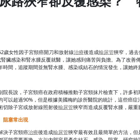
尿路狹窄卻反覆感染？ 
62歲女性因子宮頸癌開刀和放射線
治療
後造成
輸尿管
狹窄，過去
成腎臟感染和腎水腫反覆就醫，讓她感到痛苦與負擔。為了改善
年時間，追蹤期間並無腎水腫、感染或結石的情況發生，讓她終
副院長說，子宮頸癌在政府積極推動子宮頸抹片檢查下，許多初
均可以超過90%，但是根據美國梅約診所醫院的統計，這些癌症治
術切除子宮或放射線照射後
輸尿管
狹窄而造成反覆腎水腫，嚴重
、阻塞常出現
解決子宮頸癌
治療
後造成
輸尿管
狹窄最有效且最簡單的方法，但
都可能需要更換，
支架
內部容易產生結石、感染、阻塞，研究統