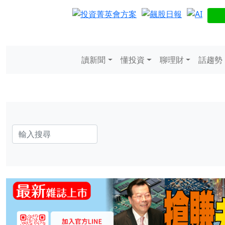
讀新聞
懂投資
聊理財
話趨勢