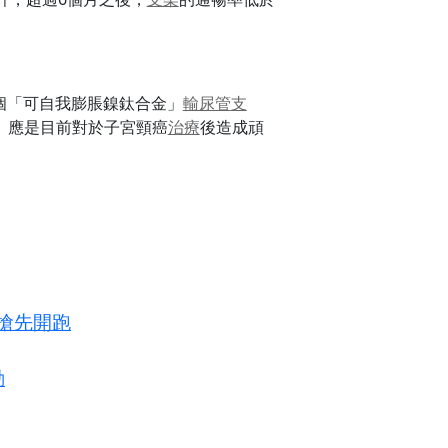
7個「可自我膨脹鎳鈦合金」
輸尿管
支
」應是目前對於子宮頸癌
治療
後造成頑
日搶先開跑
動