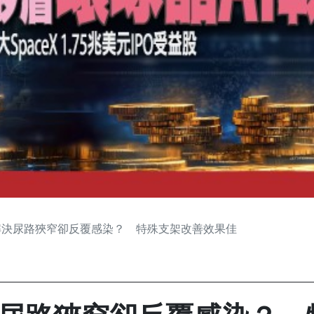
解決尿路狹窄卻反覆感染？ 特殊支架改善效果佳