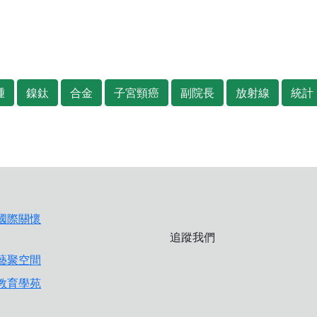
腫
鎳鈦
合金
子宮頸癌
副院長
放射線
統計
追蹤我們