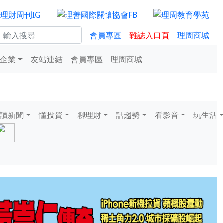
會員專區
雜誌入口頁
理周商城
企業
友站連結
會員專區
理周商城
讀新聞
懂投資
聊理財
話趨勢
看影音
玩生活