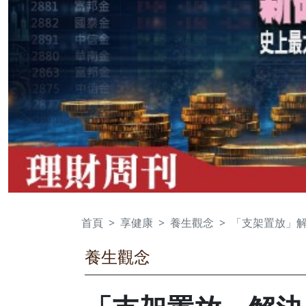
首頁
享健康
養生觀念
「支架置放」
養生觀念