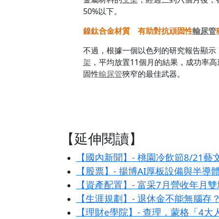
50%以下。
鎳鈦合金材質 有助對抗頑固性
輸尿管
不過，根據一個以色列的研究報告顯示
架
，平均放置11個月的結果，成功率高達
固性
輸尿管
狹窄的最佳武器。
【延伸閱讀】
【國內新聞】- 桃園冷飲節8/21
【股票】- 揚博AI厚板設備與半導
【資產配置】- 富采7月營收年月雙
【生涯規劃】- 退休金不能無腦存
【理財e學院】- 查理．蒙格「4