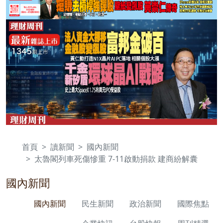
首頁
讀新聞
國內新聞
太魯閣列車死傷慘重 7-11啟動捐款 建商紛解囊
國內新聞
國內新聞
民生新聞
政治新聞
國際焦點