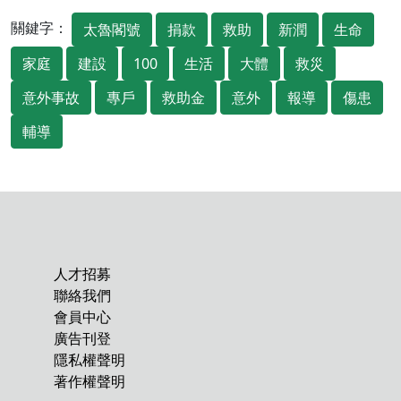
關鍵字：
太魯閣號
捐款
救助
新潤
生命
家庭
建設
100
生活
大體
救災
意外事故
專戶
救助金
意外
報導
傷患
輔導
人才招募
聯絡我們
會員中心
廣告刊登
隱私權聲明
著作權聲明