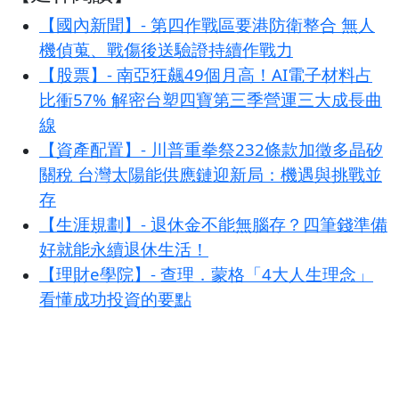
【國內新聞】- 第四作戰區要港防衛整合 無人
機偵蒐、戰傷後送驗證持續作戰力
【股票】- 南亞狂飆49個月高！AI電子材料占
比衝57% 解密台塑四寶第三季營運三大成長曲
線
【資產配置】- 川普重拳祭232條款加徵多晶矽
關稅 台灣太陽能供應鏈迎新局：機遇與挑戰並
存
【生涯規劃】- 退休金不能無腦存？四筆錢準備
好就能永續退休生活！
【理財e學院】- 查理．蒙格「4大人生理念」
看懂成功投資的要點