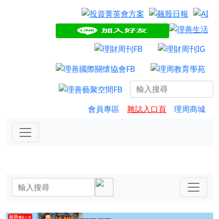
會員專區
雜誌入口頁
理周商城