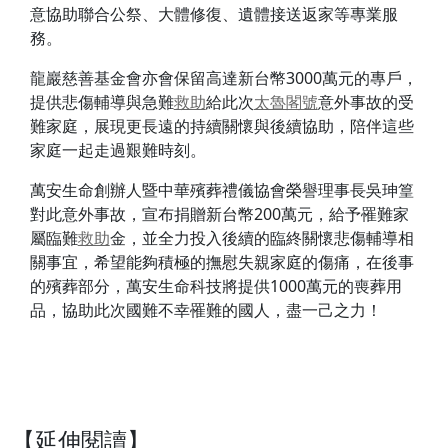
意協助聯合公祭、大體修復、遺體接送返家等專業服
務。
龍巖慈善基金會亦會保留高達新台幣3000萬元的專戶，
提供悲傷輔導與急難
救助
給此次
太魯閣號
意外事故的受
難家庭，展現更長遠的持續關懷與後續協助，陪伴這些
家庭一起走過艱難時刻。
萬安生命創辦人暨中華殯葬禮儀協會榮譽理事長吳珅篁
對此意外事故，宣布捐贈新台幣200萬元，給予罹難家
屬臨難
救助
金，並全力投入後續的臨終關懷悲傷輔導相
關事宜，希望能夠積極的撫慰失親家庭的傷痛，在後事
的殯葬部分，萬安生命科技將提供1000萬元的喪葬用
品，協助此次國難不幸罹難的國人，盡一己之力！
【延伸閱讀】