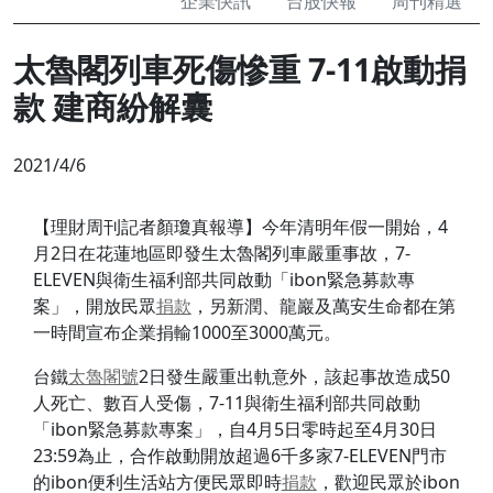
企業快訊
台股快報
周刊精選
太魯閣列車死傷慘重 7-11啟動捐
款 建商紛解囊
2021/4/6
【理財周刊記者顏瓊真報導】今年清明年假一開始，4
月2日在花蓮地區即發生太魯閣列車嚴重事故，7-
ELEVEN與衛生福利部共同啟動「ibon緊急募款專
案」，開放民眾
捐款
，另新潤、龍巖及萬安生命都在第
一時間宣布企業捐輸1000至3000萬元。
台鐵
太魯閣號
2日發生嚴重出軌意外，該起事故造成50
人死亡、數百人受傷，7-11與衛生福利部共同啟動
「ibon緊急募款專案」，自4月5日零時起至4月30日
23:59為止，合作啟動開放超過6千多家7-ELEVEN門市
的ibon便利生活站方便民眾即時
捐款
，歡迎民眾於ibon