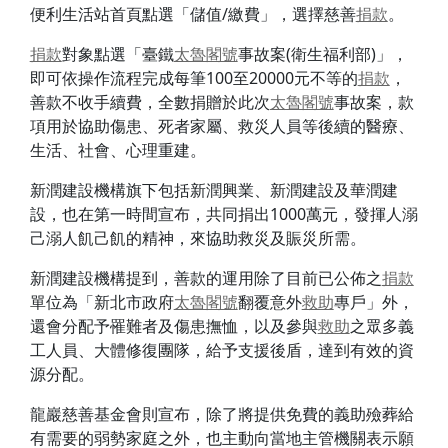
便利生活站首頁點選「儲值/繳費」，選擇慈善
捐款
。
捐款
對象點選「臺鐵
太魯閣號
事故案(衛生福利部)」，
即可依操作流程完成每筆100至20000元不等的
捐款
，
善款不收手續費，全數捐贈於此次
太魯閣號
事故案，款
項用於協助傷患、死者家屬、救災人員等後續的醫療、
生活、社會、心理重建。
新潤建設機構旗下包括新潤興業、新潤建設及華潤建
設，也在第一時間宣布，共同捐出1000萬元，發揮人溺
己溺人飢己飢的精神，來協助救災及賑災所需。
新潤建設機構提到，善款的運用除了目前已公佈之
捐款
單位為「新北市政府
太魯閣號
翻覆意外
救助
專戶」外，
還會分配予罹難者及傷患撫恤，以及參與
救助
之眾多義
工人員、大體修復團隊，給予支援後盾，達到有效的資
源分配。
龍巖慈善基金會則宣布，除了將提供免費的義助殮葬給
有需要的弱勢家庭之外，也主動向當地主管機關表示願