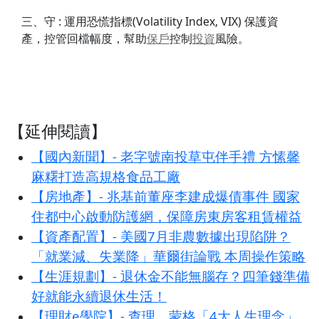
三、守 : 運用恐慌指標(Volatility Index, VIX) 保護資
產，控管回檔幅度，幫助
保戶
控制
投資
風險。
【延伸閱讀】
【國內新聞】- 老字號南投草屯伴手禮 方愫馨
麻糬打造高規格食品工廠
【房地產】- 兆基前董座李建成爆債事件 國家
住都中心啟動防護網，保障房東房客租賃權益
【資產配置】- 美國7月非農數據出現陷阱？
「就業減、失業降」華爾街論戰 本周操作策略
【生涯規劃】- 退休金不能無腦存？四筆錢準備
好就能永續退休生活！
【理財e學院】- 查理．蒙格「4大人生理念」