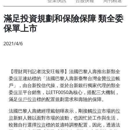
企業快訊
台股快報
周刊精選
滿足投資規劃和保險保障 類全委
保單上市
2021/4/6
【理財周刊記者沈安玨報導】法國巴黎人壽推出新類全
委
保單
連結標的「法國巴黎人壽新臺幣台灣金贊
投資
帳
戶」，由台新投信代操，並於台新銀行獨家代理的類全
委
保單
平台銷售，以ETF0050為核心，搭配三大機制，
滿足
保戶
投資
標的配置規劃需求和壽險的保障。
法國巴黎人壽總經理戴朝暉表示，剛接觸
投資
市場的
投
資
新鮮人難以面對市場的波動，也因忙於工作與生活，
較難自行選擇
投資
標的並適時調整配置，因此，透過法