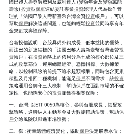
國巴黎人壽尊爵威利及威利達人 (變額年金及變額萬能
壽險)
投資
型
保單
連結委託專業
投資
經理人代為操作管
理的「法國巴黎人壽新臺幣台灣金贊
投資
帳戶」，可以
幫助
保戶
解決這些問題，也能夠輕鬆
投資
並同時享有年
金規劃或壽險保障。
台新投信說明，台股具備外銷成長、低本益比的優勢，
而法巴的新連結標的「法國巴黎人壽新臺幣台灣金贊
投
資
帳戶」在
投資
策略上的佈局分為七成的核心部位及三
成的攻擊部位，運用總體經濟、恐慌指標、大數據策
略，以控制風險的前提下追求超額報酬，同時包含更累
積型及月撥回二種機制，能滿足
保戶
不同需求；該
投資
策略運用台御守三大機制，幫助
保戶
在面對市場的不確
定性，也能夠安心的
投資
並獲得相關保障：
一、台灣: 以ETF 0050為核心，參與台股成長，搭配攻
擊策略，適時納入主動基金及大數據輔助決策，幫助
保
戶
分險風險以跟進市場漲勢；
二、御 : 衡量總體經濟變化，協助
保戶
決定股票水位；