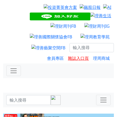
會員專區
雜誌入口頁
理周商城