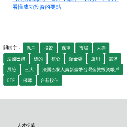
看懂成功投資的要點
關鍵字：
保戶
投資
保單
市場
人壽
法國巴黎
標的
核心
類全委
運用
需求
風險
三大
法國巴黎人壽新臺幣台灣金贊投資帳戶
ETF
保障
台新投信
人才招募