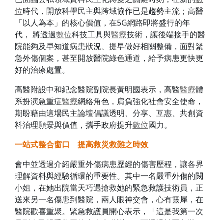
位
時代，開放科學民主與跨域協作已是趨勢主流；高醫
「以人為本」的核心價值，在5G網路即將盛行的年
代， 將透過
數位
科技工具與
醫療
技術，讓後端接手的醫
院能夠及早知道病患狀況、提早做好相關整備，面對緊
急外傷個案，甚至開放醫院綠色通道，給予病患更快更
好的治療處置。
高醫附設中和紀念醫院副院長黃明國表示，高醫
醫療
體
系扮演急重症
醫療
網絡角色，肩負強化社會安全使命，
期盼藉由這場民主論壇倡議透明、分享、互惠、共創資
料治理願景與價值，攜手政府提升
數位
國力。
一站式整合窗口 提高救災救難之時效
會中並透過介紹嚴重外傷病患歷經的傷害歷程，讓各界
理解資料與經驗循環的重要性。其中一名嚴重外傷的闕
小姐，在她出院當天巧遇搶救她的緊急救護技術員，正
送來另一名傷患到醫院，兩人眼神交會，心有靈犀，在
醫院歡喜重聚。緊急救護員開心表示，「這是我第一次