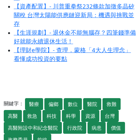
【資產配置】- 川普重拳祭232條款加徵多晶矽
關稅 台灣太陽能供應鏈迎新局：機遇與挑戰並
存
【生涯規劃】- 退休金不能無腦存？四筆錢準備
好就能永續退休生活！
【理財e學院】- 查理．蒙格「4大人生理念」
看懂成功投資的要點
關鍵字：
醫療
偏鄉
數位
醫院
救難
高醫
救急
科技
科學
資源
台灣
高醫附設中和紀念醫院
行政院
病患
價值
政務委員
前線