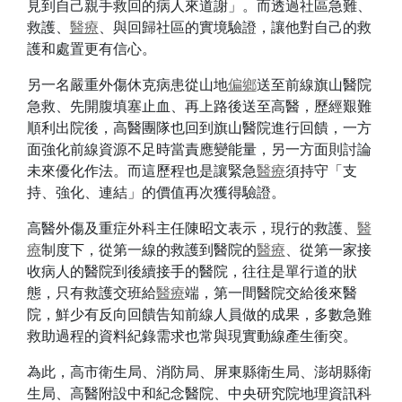
見到自己親手救回的病人來道謝」。而透過社區急難、
救護、
醫療
、與回歸社區的實境驗證，讓他對自己的救
護和處置更有信心。
另一名嚴重外傷休克病患從山地
偏鄉
送至前線旗山醫院
急救、先開腹填塞止血、再上路後送至高醫，歷經艱難
順利出院後，高醫團隊也回到旗山醫院進行回饋，一方
面強化前線資源不足時當責應變能量，另一方面則討論
未來優化作法。而這歷程也是讓緊急
醫療
須持守「支
持、強化、連結」的價值再次獲得驗證。
高醫外傷及重症外科主任陳昭文表示，現行的救護、
醫
療
制度下，從第一線的救護到醫院的
醫療
、從第一家接
收病人的醫院到後續接手的醫院，往往是單行道的狀
態，只有救護交班給
醫療
端，第一間醫院交給後來醫
院，鮮少有反向回饋告知前線人員做的成果，多數急難
救助過程的資料紀錄需求也常與現實動線產生衝突。
為此，高市衛生局、消防局、屏東縣衛生局、澎胡縣衛
生局、高醫附設中和紀念醫院、中央研究院地理資訊科