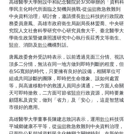
高雄醫學大學附設中和紀念醫院於3/30舉辦的「資料科
學民主化時代所面臨之契機與挑戰-從
偏鄉
救急救難到
中央資料治理」研討會，邀請擅長
數位
科技的行政院政
務委員唐鳳、高雄市政府衛生局副局長林盟喬、中央研
究院人文社會科學研究中心研究員詹大千、臺北醫學大
學衛生政策暨健康照護研究中心執行長莊秀文等衛生、
醫療
、消防及
數位
機構對話。
唐鳳政委會外受訪時表示，以前透過見面三分情、視訊
頂多二分情，無法在同一地方做到即時判斷的程度，但
在5G寬頻的時代，只要擁有良好的設備，相關單位可
組成共同診斷的團隊，即時把生命徵象、該如何處置
等，與高速移動中的救護人員同步溝通，一方面人命關
天可即時搶救，二方面可節省
醫療
行政資源，同時要兼
顧隱私及資安，做到「省力」及「安心」，這是智慧城
市很好的應用。
高雄醫學大學董事長陳建志致詞表示，運用
數位
科技弭
平城鄉健康不平等，從
偏鄉
救急救難到中央資料治理，
已面臨公私領域資料民主化轉變之關鍵時刻，在新的
數