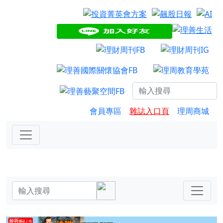
會員專區
雜誌入口頁
理周商城