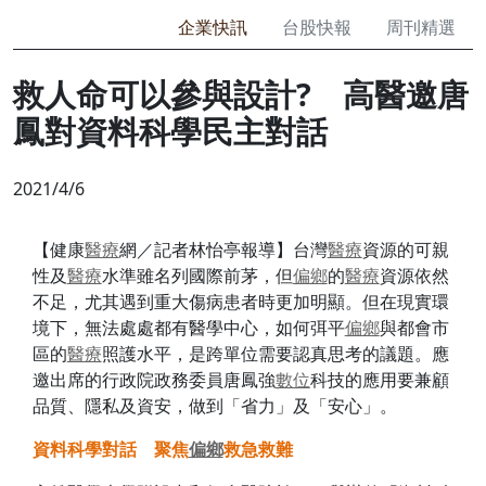
企業快訊
台股快報
周刊精選
救人命可以參與設計? 高醫邀唐
鳳對資料科學民主對話
2021/4/6
【健康
醫療
網／記者林怡亭報導】台灣
醫療
資源的可親
性及
醫療
水準雖名列國際前茅，但
偏鄉
的
醫療
資源依然
不足，尤其遇到重大傷病患者時更加明顯。但在現實環
境下，無法處處都有醫學中心，如何弭平
偏鄉
與都會市
區的
醫療
照護水平，是跨單位需要認真思考的議題。應
邀出席的行政院政務委員唐鳳強
數位
科技的應用要兼顧
品質、隱私及資安，做到「省力」及「安心」。
資料科學對話 聚焦
偏鄉
救急救難