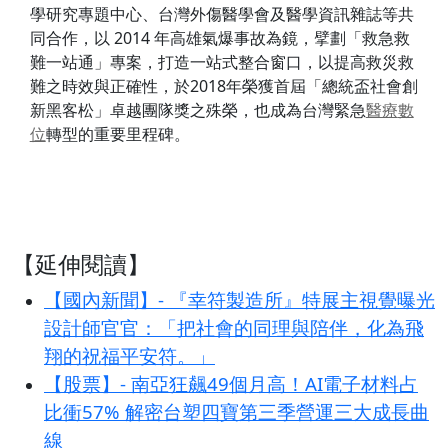
學研究專題中心、台灣外傷醫學會及醫學資訊雜誌等共
同合作，以 2014 年高雄氣爆事故為鏡，擘劃「救急救
難一站通」專案，打造一站式整合窗口，以提高救災救
難之時效與正確性，於2018年榮獲首屆「總統盃社會創
新黑客松」卓越團隊獎之殊榮，也成為台灣緊急
醫療
數
位
轉型的重要里程碑。
【延伸閱讀】
【國內新聞】- 『幸符製造所』特展主視覺曝光
設計師官官：「把社會的同理與陪伴，化為飛
翔的祝福平安符。」
【股票】- 南亞狂飆49個月高！AI電子材料占
比衝57% 解密台塑四寶第三季營運三大成長曲
線