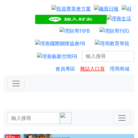
會員專區
雜誌入口頁
理周商城