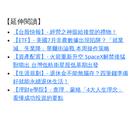
【延伸閱讀】
【台股快報】- 經營之神留給後世的禮物！
【ETF】- 美國7月非農數據出現陷阱？「就業
減、失業降」華爾街論戰 本周操作策略
【資產配置】- 火箭重新升空 SpaceX解禁後猛
獸噴出 台灣低軌衛星股低基期出發
【生涯規劃】- 退休金不能無腦存？四筆錢準備
好就能永續退休生活！
【理財e學院】- 查理．蒙格「4大人生理念」
看懂成功投資的要點