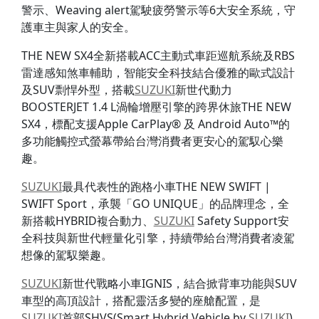
警示、Weaving alert駕駛疲勞警示等6大安全系統，守
護車主與家人的安全。
THE NEW SX4全新搭載ACC主動式車距巡航系統及RBS
雷達感知煞車輔助，智能安全科技結合優雅的歐式設計
及SUV剽悍外型，搭載
SUZUKI
新世代動力
BOOSTERJET 1.4 L渦輪增壓引擎的跨界休旅THE NEW
SX4，標配支援Apple CarPlay® 及 Android Auto™的
多功能觸控式螢幕帶給台灣消費者更安心的駕馭心樂
趣。
SUZUKI
最具代表性的跑格小車THE NEW SWIFT |
SWIFT Sport，承襲「GO UNIQUE」的品牌理念，全
新搭載HYBRID複合動力、
SUZUKI
Safety Support安
全科技與新世代輕量化引擎，持續帶給台灣消費者凌駕
想像的駕馭樂趣。
SUZUKI
新世代戰略小車IGNIS，結合掀背車功能與SUV
車型的高頂設計，搭配靈活多變的座艙配置，是
SUZUKI
首部SHVS(Smart Hybrid Vehicle by
SUZUKI
)