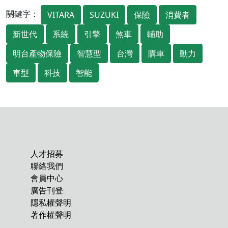
關鍵字：
VITARA
SUZUKI
保險
消費者
新世代
系統
引擎
煞車
輔助
明台產物保險
智慧型
台灣
購車
動力
車型
科技
智能
人才招募
聯絡我們
會員中心
廣告刊登
隱私權聲明
著作權聲明