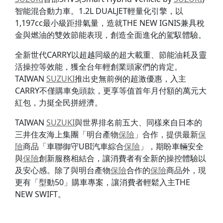
智能混合動力車。1.2L DUALJET輕量化引擎，以
1,197cc最小級距排氣量，造就THE NEW IGNIS兼具稅
金與燃油的雙效節能表現，創造全面進化的駕馭體驗。
全新世代CARRY以超越同級的超大載重、節能油耗及靈
活操控等效能，獲全台年輕創業頭家們的肯定。
TAIWAN
SUZUKI
推出史無前例的超激優惠，入主
CARRY不僅購車免頭款，更享等值首年月付額的萬元大
紅包，力挺全民拼經濟。
TAIWAN
SUZUKI
與世界排名前五大、同樣來自日本的
三井住友海上集團「明台產物
保險
」合作，提供最新
保
險
商品「車聯御守UBI汽車綜合
保險
」，期盼車輛安全
與
保險
創新服務相結合，讓消費者有全新的操控體驗以
及安心感。除了與明台產物
保險
合作的
保險
商品外，現
更有「型動50」購車專案，讓消費者輕鬆入主THE
NEW SWIFT。