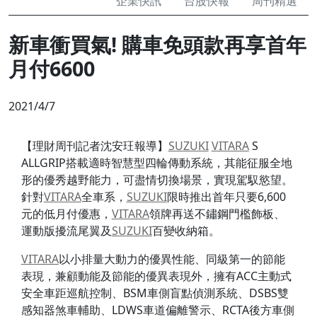
企業快訊
台股快報
周刊精選
新車衝買氣! 購車免頭款再享首年
月付6600
2021/4/7
【理財周刊記者沈安玨報導】
SUZUKI
VITARA
S
ALLGRIP搭載適時智慧型四輪傳動系統，其能征服全地
形的優秀越野能力，可盡情切換場景，實現駕馭慾望。
針對
VITARA
全車系，
SUZUKI
限時推出首年只要6,600
元的低月付優惠，
VITARA
領牌再送不鏽鋼門檻飾板、
運動版擾流尾翼及
SUZUKI
百變收納箱。
VITARA
以小排量大動力的優異性能、同級第一的節能
表現，兼顧動能及節能的優異表現外，擁有ACC主動式
安全車距巡航控制、BSM車側盲點偵測系統、DSBS雙
感知器煞車輔助、LDWS車道偏離警示、RCTA後方車側