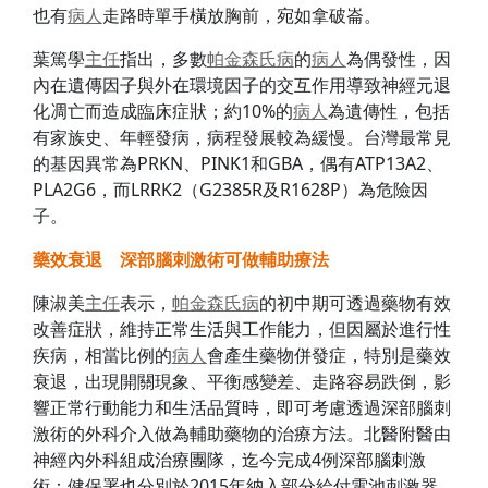
也有
病人
走路時單手橫放胸前，宛如拿破崙。
葉篤學
主任
指出，多數
帕金森氏病
的
病人
為偶發性，因
內在遺傳因子與外在環境因子的交互作用導致神經元退
化凋亡而造成臨床症狀；約10%的
病人
為遺傳性，包括
有家族史、年輕發病，病程發展較為緩慢。台灣最常見
的基因異常為PRKN、PINK1和GBA，偶有ATP13A2、
PLA2G6，而LRRK2（G2385R及R1628P）為危險因
子。
藥效衰退 深部腦刺激術可做輔助療法
陳淑美
主任
表示，
帕金森氏病
的初中期可透過藥物有效
改善症狀，維持正常生活與工作能力，但因屬於進行性
疾病，相當比例的
病人
會產生藥物併發症，特別是藥效
衰退，出現開關現象、平衡感變差、走路容易跌倒，影
響正常行動能力和生活品質時，即可考慮透過深部腦刺
激術的外科介入做為輔助藥物的治療方法。北醫附醫由
神經內外科組成治療團隊，迄今完成4例深部腦刺激
術；健保署也分別於2015年納入部分給付電池刺激器、