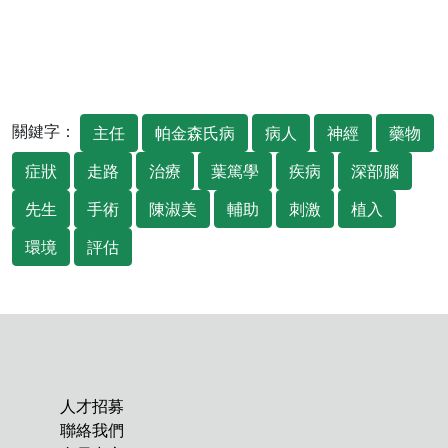
關鍵字：
主任
帕金森氏病
病人
神經
藥物
症狀
走路
治療
葉篤學
疾病
深部腦
先生
手術
陳淑美
輔助
刺激
植入
環境
評估
人才招募
聯絡我們