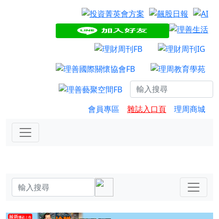
會員專區
雜誌入口頁
理周商城