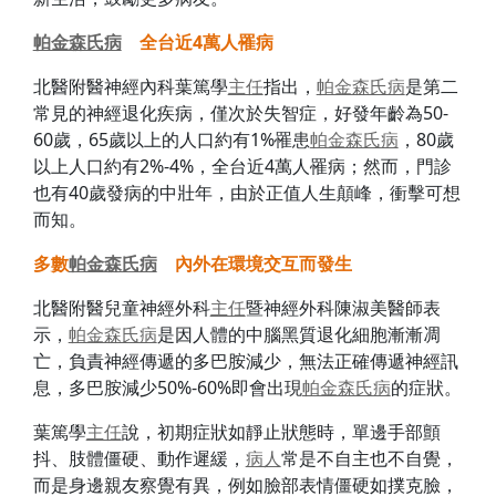
帕金森氏病
全台近
4
萬人罹病
北醫附醫神經內科葉篤學
主任
指出，
帕金森氏病
是第二
常見的神經退化疾病，僅次於失智症，好發年齡為50-
60歲，65歲以上的人口約有1%罹患
帕金森氏病
，80歲
以上人口約有2%-4%，全台近4萬人罹病；然而，門診
也有40歲發病的中壯年，由於正值人生顛峰，衝擊可想
而知。
多數
帕金森氏病
內外在環境交互而發生
北醫附醫兒童神經外科
主任
暨神經外科陳淑美醫師表
示，
帕金森氏病
是因人體的中腦黑質退化細胞漸漸凋
亡，負責神經傳遞的多巴胺減少，無法正確傳遞神經訊
息，多巴胺減少50%-60%即會出現
帕金森氏病
的症狀。
葉篤學
主任
說，初期症狀如靜止狀態時，單邊手部顫
抖、肢體僵硬、動作遲緩，
病人
常是不自主也不自覺，
而是身邊親友察覺有異，例如臉部表情僵硬如撲克臉，