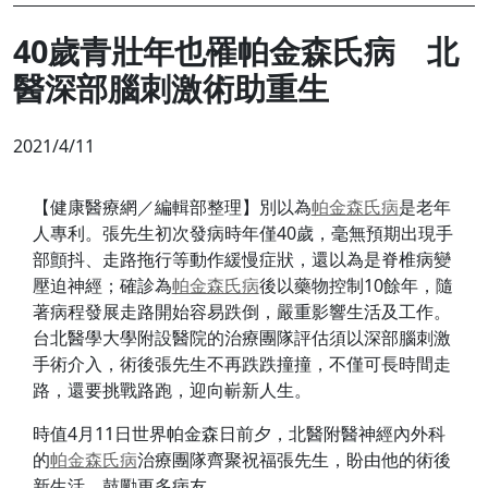
40歲青壯年也罹帕金森氏病 北
醫深部腦刺激術助重生
2021/4/11
【健康醫療網／編輯部整理】別以為
帕金森氏病
是老年
人專利。張先生初次發病時年僅40歲，毫無預期出現手
部顫抖、走路拖行等動作緩慢症狀，還以為是脊椎病變
壓迫神經；確診為
帕金森氏病
後以藥物控制10餘年，隨
著病程發展走路開始容易跌倒，嚴重影響生活及工作。
台北醫學大學附設醫院的治療團隊評估須以深部腦刺激
手術介入，術後張先生不再跌跌撞撞，不僅可長時間走
路，還要挑戰路跑，迎向嶄新人生。
時值4月11日世界帕金森日前夕，北醫附醫神經內外科
的
帕金森氏病
治療團隊齊聚祝福張先生，盼由他的術後
新生活，鼓勵更多病友。