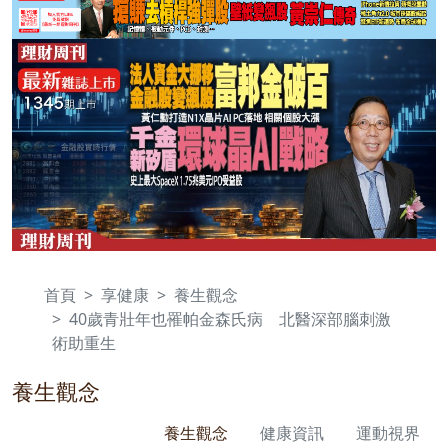
首頁
享健康
養生觀念
40歲青壯年也罹帕金森氏病 北醫深部腦刺激
術助重生
養生觀念
養生觀念
健康資訊
運動視界