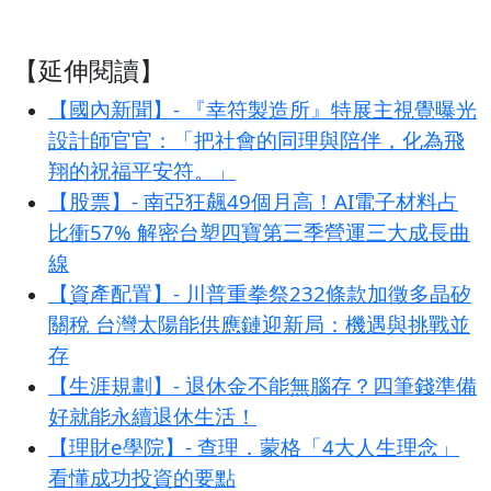
【延伸閱讀】
【國內新聞】- 『幸符製造所』特展主視覺曝光
設計師官官：「把社會的同理與陪伴，化為飛
翔的祝福平安符。」
【股票】- 南亞狂飆49個月高！AI電子材料占
比衝57% 解密台塑四寶第三季營運三大成長曲
線
【資產配置】- 川普重拳祭232條款加徵多晶矽
關稅 台灣太陽能供應鏈迎新局：機遇與挑戰並
存
【生涯規劃】- 退休金不能無腦存？四筆錢準備
好就能永續退休生活！
【理財e學院】- 查理．蒙格「4大人生理念」
看懂成功投資的要點