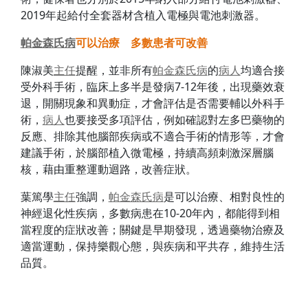
2019年起給付全套器材含植入電極與電池刺激器。
帕金森氏病
可以治療 多數患者可改善
陳淑美
主任
提醒，並非所有
帕金森氏病
的
病人
均適合接
受外科手術，臨床上多半是發病7-12年後，出現藥效衰
退，開關現象和異動症，才會評估是否需要輔以外科手
術，
病人
也要接受多項評估，例如確認對左多巴藥物的
反應、排除其他腦部疾病或不適合手術的情形等，才會
建議手術，於腦部植入微電極，持續高頻刺激深層腦
核，藉由重整運動迴路，改善症狀。
葉篤學
主任
強調，
帕金森氏病
是可以治療、相對良性的
神經退化性疾病，多數病患在10-20年內，都能得到相
當程度的症狀改善；關鍵是早期發現，透過藥物治療及
適當運動，保持樂觀心態，與疾病和平共存，維持生活
品質。